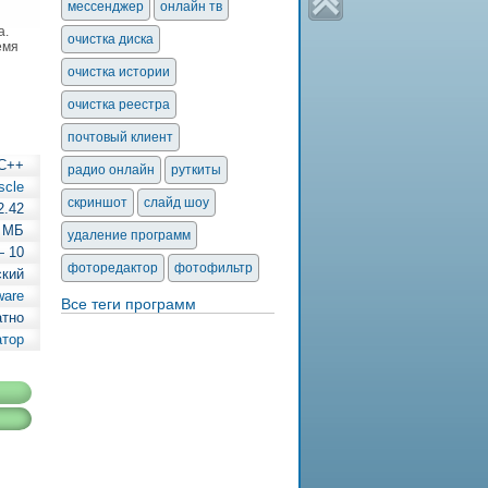
мессенджер
онлайн тв
а.
очистка диска
емя
очистка истории
очистка реестра
почтовый клиент
DC++
радио онлайн
руткиты
scle
скриншот
слайд шоу
2.42
3 МБ
удаление программ
— 10
фоторедактор
фотофильтр
ский
ware
Все теги программ
атно
атор