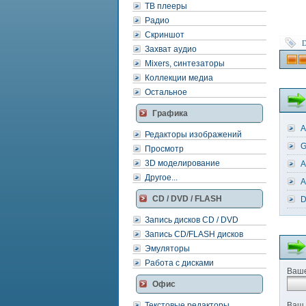
ТВ плееры
Радио
Скриншот
D
Захват аудио
Mixers, синтезаторы
Коллекции медиа
Остальное
Графика
A
Редакторы изображений
G
Просмотр
3D моделирование
A
Другое...
A
CD / DVD / FLASH
D
Запись дисков CD / DVD
Запись CD/FLASH дисков
Эмуляторы
Работа с дисками
Ваше
Офис
Текстовые редакторы
Ваш 