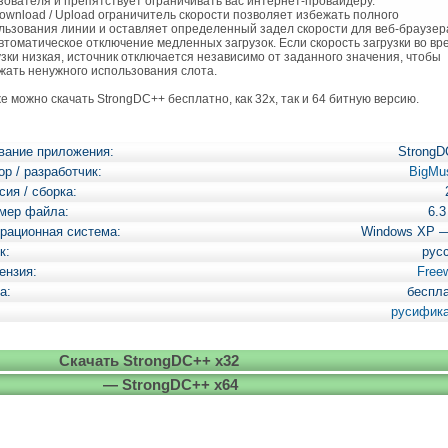
зователя и препятствует ограничивать вас интернет-провайдеру.
wnload / Upload ограничитель скорости позволяет избежать полного
льзования линии и оставляет определенный задел скорости для веб-браузер
томатическое отключение медленных загрузок. Если скорость загрузки во вр
узки низкая, источник отключается независимо от заданного значения, чтобы
жать ненужного использования слота.
 можно скачать StrongDC++ бесплатно, как 32х, так и 64 битную версию.
вание приложения:
Strong
ор / разработчик:
BigMu
сия / сборка:
мер файла:
6.
рационная система:
Windows XP 
к:
рус
ензия:
Free
а:
беспл
русифик
Скачать StrongDC++ x32
— StrongDC++ x64