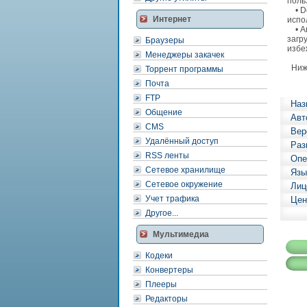
поль
• Do
Интернет
испо
• Ав
загр
Браузеры
избе
Менеджеры закачек
Ниже
Торрент программы
Почта
FTP
Наз
Общение
Авт
CMS
Вер
Удалённый доступ
Раз
RSS ленты
Опе
Сетевое хранилище
Язы
Сетевое окружение
Лиц
Учет трафика
Цен
Другое...
Мультимедиа
Кодеки
Конвертеры
Плееры
Редакторы