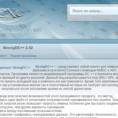
чать StrongDC++ 2.42
StrongDC++ 2.42
/
рнет
Торрент программы
StrongDC++
— представляет собой клиент для обмен
файлами в сети Direct Connect с помощью NMDC и ADC
околов. Программа является модификацией программы DC ++ и переняла мн
х функций из других решений. Данный код разрабатывается под GNU / GPL, 
те скачать исходный код и изменить его как пожелаете. Кроме того приложен
т как установочные версии так и портативный которые не требуют инсталляц
т запускаться после распаковки архива из любой директории.
еди классических возможностей этого программного продукта, это метод,
ивать один файл от нескольких пользователей одновременно без ошибок. Так
об загрузки резко повышает скорость обмена, особенно для быстрого соедин
зопаснее, чем другие варианты скачивания.
язь между пассивными пользователями.
зволяет шифровать передаваемые данные. Это увеличивает безопасность