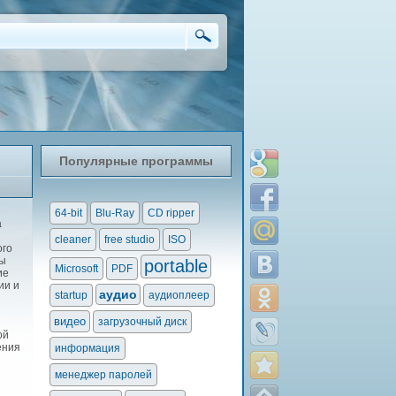
Популярные программы
64-bit
Blu-Ray
CD ripper
а
cleaner
free studio
ISO
ого
вы
portable
Microsoft
PDF
ие
ии и
аудио
startup
аудиоплеер
видео
загрузочный диск
ой
ения
информация
менеджер паролей