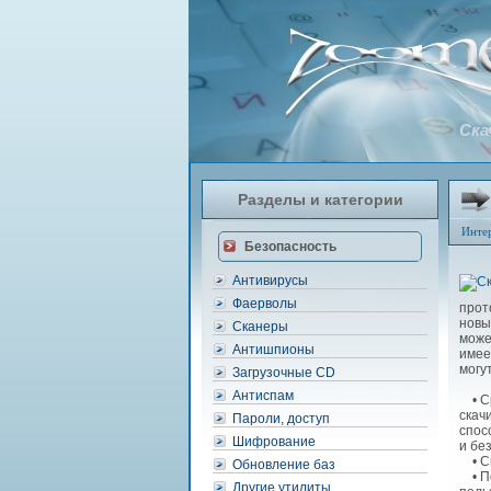
Ска
Разделы и категории
Инте
Безопасность
Антивирусы
Фаерволы
прот
новы
Сканеры
може
Антишпионы
имее
могу
Загрузочные CD
Антиспам
• Ср
скач
Пароли, доступ
спос
Шифрование
и бе
• Св
Обновление баз
• По
Другие утилиты