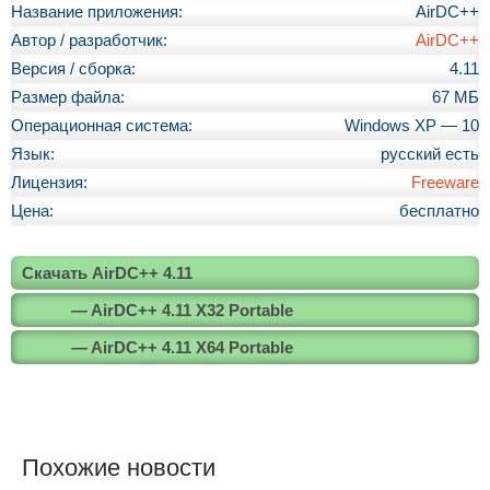
Название приложения:
AirDC++
Автор / разработчик:
AirDC++
Версия / сборка:
4.11
Размер файла:
67 МБ
Операционная система:
Windows XP — 10
Язык:
русский есть
Лицензия:
Freeware
Цена:
бесплатно
Скачать AirDC++ 4.11
— AirDC++ 4.11 X32 Portable
— AirDC++ 4.11 X64 Portable
Похожие новости