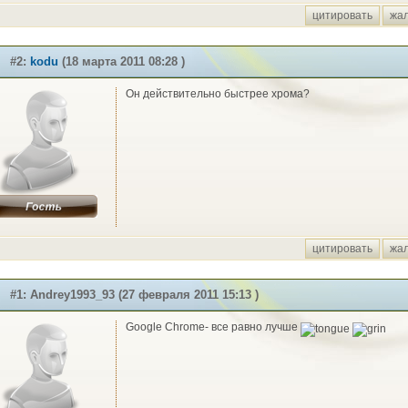
цитировать
жа
#2:
kodu
(18 марта 2011 08:28 )
Он действительно быстрее хрома?
цитировать
жа
#1: Andrey1993_93 (27 февраля 2011 15:13 )
Google Chrome- все равно лучше