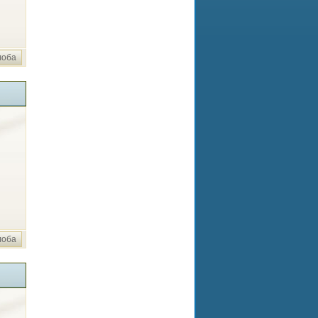
лоба
лоба