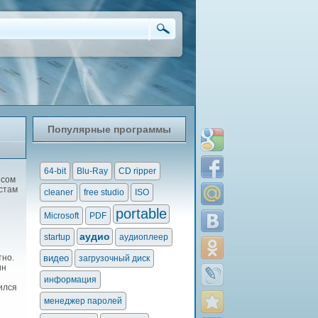
Популярные программы
64-bit
Blu-Ray
CD ripper
йсом
стам
cleaner
free studio
ISO
portable
Microsoft
PDF
аудио
startup
аудиоплеер
тно.
видео
загрузочный диск
ин
информация
ился
менеджер паролей