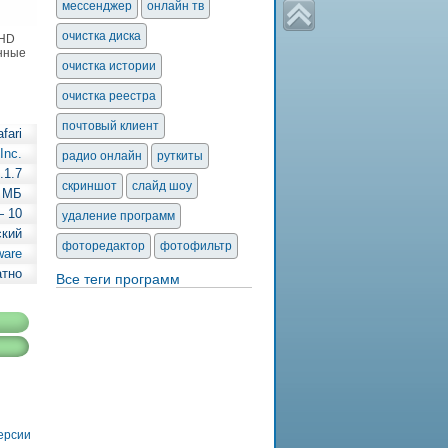
мессенджер
онлайн тв
очистка диска
 HD
енные
очистка истории
очистка реестра
почтовый клиент
fari
Inc.
радио онлайн
руткиты
.1.7
скриншот
слайд шоу
9 МБ
— 10
удаление программ
ский
фоторедактор
фотофильтр
ware
атно
Все теги программ
версии