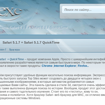
ать Safari 5.1.7 + Safari 5.1.7 QuickTime
Safari 5.1.7 + Safari 5.1.7 QuickTime
/
рнет
Браузеры
afari + QuickTime
– продукт компании Apple, Просто с шикарнейшим интефе
 заявлению разработчиков является самым быстрым в мире. По некоторым те
нал в скорости такие продукты:
Chrome
,
Internet Explorer
,
Firefox..
м присутствуют удобные функции касательно поиска информации. Экспресс
ль быстрого запуска Top Sites может создовать до двадцати четырех окон с
ьшенными изображениями, в которые автоматом добавляются самые
щаемые Вами сайты. Эта панель сделана в стиле 3d, смотрится очень эффек
о также выполнена функция поиска по истории. Вообщем, продукт этот досто
ания и самого тщательного изучения. Стоит его по «тестить», кому то он,
рняка и полюбится. Хотя браузер Safari- веб-браузер для MAC, он отлично вж
ерационные системы Windows.