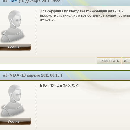
#4:
Ham
(10 декабря 2011 18:22 )
Для сёрфинга по инету вне конкуренции (чтение и
просмотр страниц), ну а всё остальное желает остав
лучшего.
цитировать
жа
#3: MIXA (10 апреля 2011 00:13 )
ЕТОТ ЛУЧШЕ ЗА ХРОМ