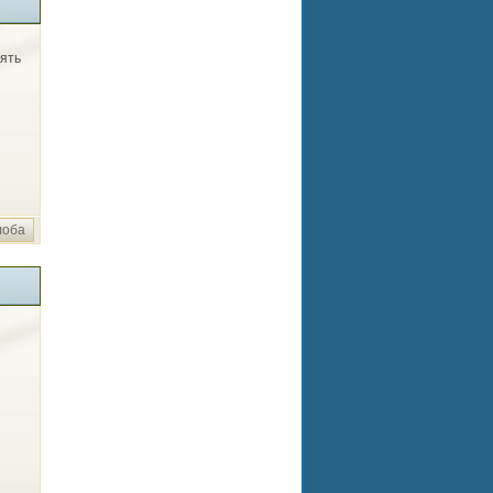
лять
лоба