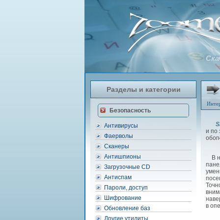
Скач
Разделы и категории
Инте
Безопасность
S
Антивирусы
и по
Фаерволы
обог
Сканеры
Антишпионы
В нё
пане
Загрузочные CD
умен
Антиспам
посе
Точн
Пароли, доступ
вним
Шифрование
наве
в оп
Обновление баз
Другие утилиты