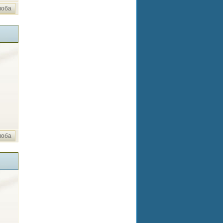
лоба
лоба