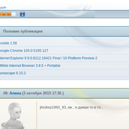
pple
Похожие публикации
ooble 1.56
oogle Chrome 105.0.5195.127
nternet Explorer 9 9.0.8112.16421 Final / 10 Platform Preview 2
tWeb Internet Browser 3.8.5 + Portable
unascape 6.15.2
#8:
Алина
(3 октября 2015 17:36 )
]Andrey1993_93, хм... я думаю то и то...