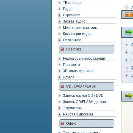
ТВ плееры
A
Радио
Скриншот
Захват аудио
Mixers, синтезаторы
Коллекции медиа
Остальное
D
Графика
G
Редакторы изображений
I
Просмотр
Q
3D моделирование
L
Другое...
CD / DVD / FLASH
Запись дисков CD / DVD
Запись CD/FLASH дисков
Эмуляторы
Работа с дисками
Офис
Текстовые редакторы