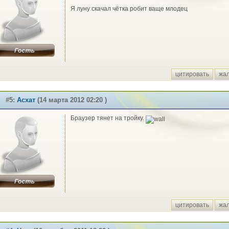
Я луну скачал чётка робит ваще млодец
цитировать
жа
#5:
Асхат
(14 марта 2012 02:20 )
Браузер тянет на тройку.
цитировать
жа