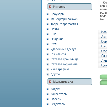
К ос
серь
Интернет
плее
роли
Браузеры
виде
Менеджеры закачек
бесп
Торрент программы
Почта
Наз
FTP
Авт
Общение
Вер
CMS
Раз
Удалённый доступ
Опе
RSS ленты
Язы
Сетевое хранилище
Лиц
Сетевое окружение
Цен
Учет трафика
Другое...
Мультимедиа
Кодеки
Конвертеры
Плееры
Редакторы