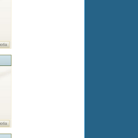
лоба
лоба