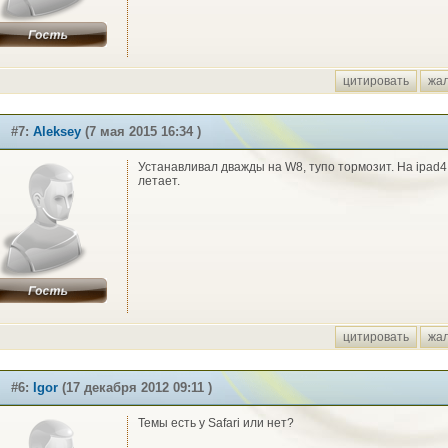
цитировать
жа
#7:
Aleksey
(7 мая 2015 16:34 )
Устанавливал дважды на W8, тупо тормозит. На ipad4
летает.
цитировать
жа
#6:
Igor
(17 декабря 2012 09:11 )
Темы есть у Safari или нет?