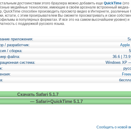
тальным достоинствам этого браузера можно добавить еще
QuickTime
(это
ёзные медийные технологии, имеющие в своём арсенале встроенный медиа-
р, QuickTime способен производить просмотр видео в Интернете, различные
ки, кстати, с этим проигрывателем Вы сможете просматривать и свои собств
офильмы в популярных форматах. И все это на самом высочайшем уровне) и
латность с поддержкой русского языка.
вание приложения:
Sa
ор / разработчик:
Apple 
сия / сборка:
5
мер файла:
36.6 | 73.
рационная система:
Windows XP 
к:
рус
ензия:
Free
а:
беспл
Скачать Safari 5.1.7
— Safari+QuickTime 5.1.7
Сообщить о новой 