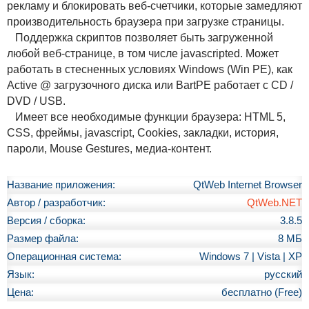
рекламу и блокировать веб-счетчики, которые замедляют
производительность браузера при загрузке страницы.
Поддержка скриптов позволяет быть загруженной
любой веб-странице, в том числе jаvascripted. Может
работать в стесненных условиях Windows (Win PE), как
Active @ загрузочного диска или BartPE работает с CD /
DVD / USB.
Имеет все необходимые функции браузера: HTML 5,
CSS, фреймы, jаvascript, Cookies, закладки, история,
пароли, Mouse Gestures, медиа-контент.
Название приложения:
QtWeb Internet Browser
Автор / разработчик:
QtWeb.NET
Версия / сборка:
3.8.5
Размер файла:
8 МБ
Операционная система:
Windows 7 | Vista | XP
Язык:
русский
Цена:
бесплатно (Free)