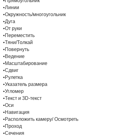
•Прямоугольник
•Линии
•Окружность/многоугольник
•Дуга
•От руки
•Переместить
•Тяни/Толкай
•Повернуть
•Ведение
•Масштабирование
•Сдвиг
•Рулетка
•Указатель размера
•Угломер
•Текст и 3D-текст
•Оси
•Навигация
•Расположить камеру/ Осмотреть
•Проход
•Сечения