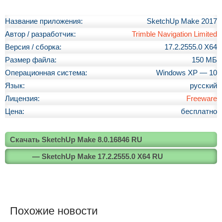
Название приложения:
SketchUp Make 2017
Автор / разработчик:
Trimble Navigation Limited
Версия / сборка:
17.2.2555.0 X64
Размер файла:
150 МБ
Операционная система:
Windows XP — 10
Язык:
русский
Лицензия:
Freeware
Цена:
бесплатно
Скачать SketchUp Make 8.0.16846 RU
— SketchUp Make 17.2.2555.0 X64 RU
Похожие новости