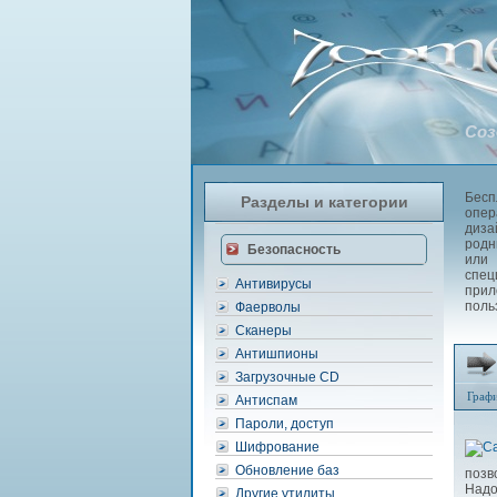
Соз
Бесп
Разделы и категории
опер
диза
родн
Безопасность
или 
спец
Антивирусы
прил
поль
Фаерволы
Сканеры
Антишпионы
Загрузочные CD
Граф
Антиспам
Пароли, доступ
Шифрование
Обновление баз
позв
Надо
Другие утилиты