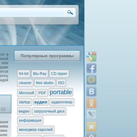
оте в
Популярные программы
енный
т или
идами
ется
64-bit
Blu-Ray
CD ripper
менты
идей
cleaner
free studio
ISO
portable
Microsoft
PDF
аудио
startup
аудиоплеер
2:53
видео
загрузочный диск
информация
ания
рамма
менеджер паролей
овне.
ания.