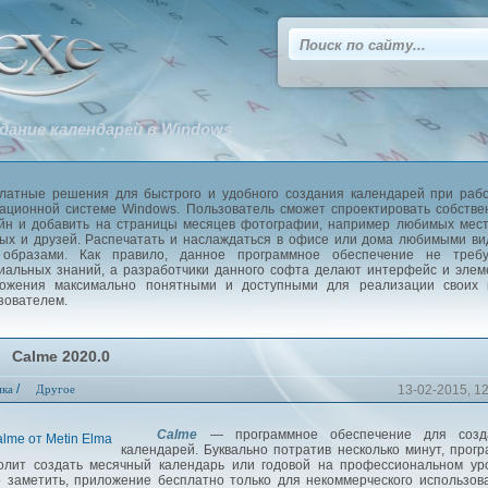
дание календарей в Windows
латные решения для быстрого и удобного создания календарей при раб
ационной системе Windows. Пользователь сможет спроектировать собств
йн и добавить на страницы месяцев фотографии, например любимых мес
ых и друзей. Распечатать и наслаждаться в офисе или дома любимыми в
образами. Как правило, данное программное обеспечение не требу
иальных знаний, а разработчики данного софта делают интерфейс и эле
ожения максимально понятными и доступными для реализации своих 
зователем.
Calme 2020.0
/
ика
Другое
13-02-2015, 1
Calme
— программное обеспечение для созд
календарей. Буквально потратив несколько минут, прог
олит создать месячный календарь или годовой на профессиональном ур
 заметить, приложение бесплатно только для некоммерческого использов