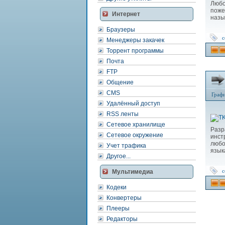
Люб
поже
Интернет
назы
Браузеры
с
Менеджеры закачек
Торрент программы
Почта
FTP
Общение
CMS
Граф
Удалённый доступ
RSS ленты
Сетевое хранилище
Разр
Сетевое окружение
инст
любо
Учет трафика
язык
Другое...
с
Мультимедиа
Кодеки
Конвертеры
Плееры
Редакторы