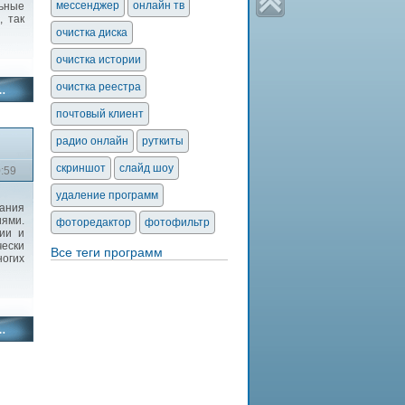
мессенджер
онлайн тв
ьные
, так
очистка диска
очистка истории
очистка реестра
почтовый клиент
радио онлайн
руткиты
скриншот
слайд шоу
0:59
удаление программ
ания
ями.
фоторедактор
фотофильтр
ии и
чески
Все теги программ
ногих