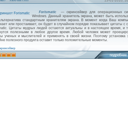
/
ема
Рабочий стол
13-01-2010, 1
Forismatic
— скринсейвер для операционных си
Windows. Данный хранитель экрана, может быть исполь
альтернатива стандартным хранителям экрана. В момент когда Ваш комп
хает или простаивает, он будет в случайном порядке показывает цитаты с 
smatic. Цитаты мудрых людей остаются актуальны и в настоящее время, и 
нутся полезными в любое другое время. Любой человек может проециро
ы ученых и мыслителей и применять в своей жизни. Поэтому установка 
йне полезного продукта оставит только положительные моменты.
кринсейвер