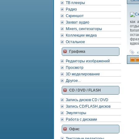
Сист
ТВ плееры
Радио
Скриншот
как 
Захват аудио
отды
Mixers, синтезаторы
fori
оста
Коллекции медиа
фраз
Остальное
вдво
Графика
с
Редакторы изображений
Просмотр
3D моделирование
Другое...
CD / DVD / FLASH
Запись дисков CD / DVD
Запись CD/FLASH дисков
Эмуляторы
Работа с дисками
Офис
Текстовые редакторы