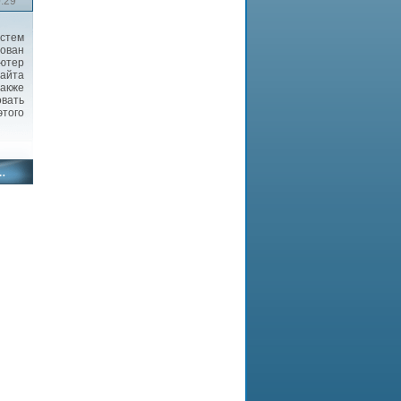
0:29
стем
зован
ьютер
сайта
также
вать
этого