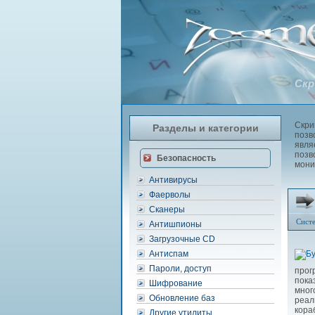
Скр
Скри
Разделы и категории
позв
явля
позв
Безопасность
мони
Антивирусы
Фаерволы
Сканеры
Сист
Антишпионы
Загрузочные CD
Антиспам
Пароли, доступ
прог
пока
Шифрование
мног
Обновление баз
реал
кора
Другие утилиты