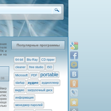
жения
Популярные программы
теля
 ПК и
ми на
64-bit
Blu-Ray
CD ripper
cleaner
free studio
ISO
portable
Microsoft
PDF
9:08
аудио
startup
аудиоплеер
йвер
видео
загрузочный диск
кими
ытки,
информация
торию
сающе
менеджер паролей
лько