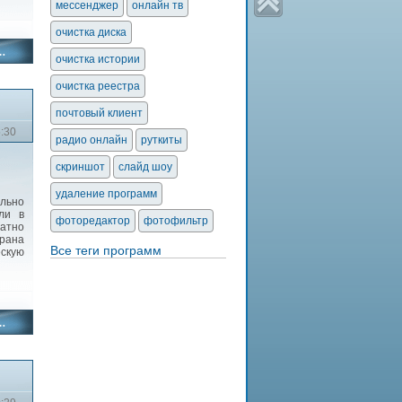
мессенджер
онлайн тв
очистка диска
очистка истории
очистка реестра
почтовый клиент
5:30
радио онлайн
руткиты
скриншот
слайд шоу
удаление программ
льно
ли в
фоторедактор
фотофильтр
латно
рана
Все теги программ
скую