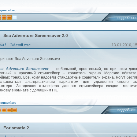
кринсейвер
Sea Adventure Screensaver 2.0
/
ема
Рабочий стол
13-01-2010, 1
 Adventure Screensaver
— небольшой, простенький, но при этом дово
ктный и красивый скринсейвер – хранитель экрана. Морские обитате
ойных тонах. Все, кому надоели стандартные хранители экрана, могут бесп
пользоваться альтернативным вариантом для украшения своего эк
ьютера. Загадочная атмосфера данного скринсейвера создаст мистиче
ановку в комнате с домашним ПК.
кринсейвер
Forismatic 2