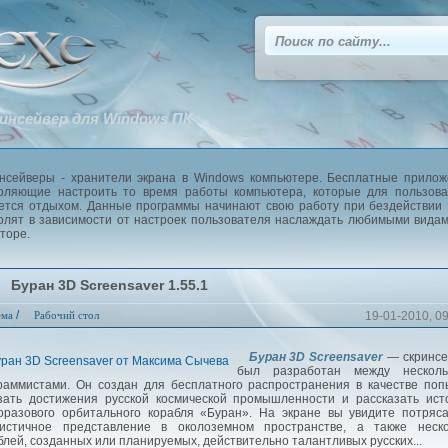
инсейвер для Windows ПК
нсейверы - хранители экрана в Windows компьютере. Бесплатные прило
оляющие настроить то время работы компьютера, которые для пользова
ется отдыхом. Данные программы начинают свою работу при бездействии
олят в зависимости от настроек пользователя наслаждать любимыми вида
торе.
Буран 3D Screensaver 1.55.1
/
ема
Рабочий стол
19-01-2010, 0
Буран 3D Screensaver
— скринсе
был разработан между несколь
раммистами. Он создан для бесплатного распространения в качестве поп
зать достижения русской космической промышленности и рассказать ис
оразового орбитального корабля «Буран». На экране вы увидите потря
истичное представление в околоземном пространстве, а также неско
блей, созданных или планируемых, действительно талантливых русских...