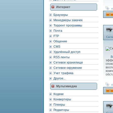
Интернет
с
Браузеры
Менеджеры закачек
Торрент программы
Почта
FTP
Сист
Общение
CMS
Удалённый доступ
Sea
RSS ленты
эффе
Сетевое хранилище
спок
вос
Сетевое окружение
комп
Учет трафика
обст
Другое...
с
Мультимедиа
Кодеки
Конвертеры
Плееры
Редакторы