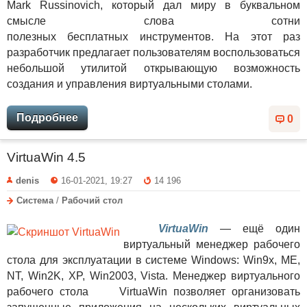
Mark Russinovich,
к
оторый дал миру в буквальном
смысле слова сотни
полезных
бесплатных
инструментов.
На
этот раз
разработчик предлагает пользователям воспользоваться
небольшой утилитой открывающую возможность
создани
я
и управлени
я
виртуальными столами.
Подробнее
0
VirtuaWin 4.5
denis
16-01-2021, 19:27
14 196
Система
/
Рабочий стол
VirtuaWin
— ещё один
виртуальный менеджер рабочего
стола для эксплуатации в системе Windows: Win9x, ME,
NT, Win2K, XP, Win2003, Vista. Менеджер виртуального
рабочего стола VirtuaWin позволяет организовать