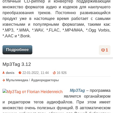
отличный CD-риппер и конвертер поддерживающий
множество форматов аудио и кодеков для наилучшего
преобразования треков. Постоянно развивающийся
продукт уже в настоящее время работает с самыми
известными и популярными форматами, такими как:
*.MP3, *.WMA, *.WAV, *.FLAC, *.MP4/M4A, *.Ogg Vorbis,
*.AAC и *.Bonk.
Подробнее
1
Mp3Tag 3.12
denis
22-01-2022, 11:44
16 926
Мультимедиа
/
Аудиоредакторы
Mp3Tag
– программа
является органайзером
и редактором тегов аудиофайлов. При этом имеет
множество очень полезных функций. В автоматическом