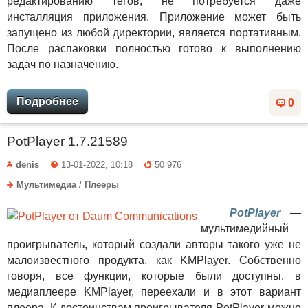
редактированию тегов, не потребуется даже
инсталляция приложения. Приложение может быть
запущено из любой директории, является портативным.
После распаковки полностью готово к выполнению
задач по назначению.
Подробнее
0
PotPlayer 1.7.21589
denis
13-01-2022, 10:18
50 976
Мультимедиа
/
Плееры
PotPlayer
—
мультимедийный
проигрыватель, который создали авторы такого уже не
малоизвестного продукта, как KMPlayer. Собственно
говоря, все функции, которые были доступны, в
медиаплеере KMPlayer, переехали и в этот вариант
плеера. К достоинствам проигрывателя PotPlayer можно