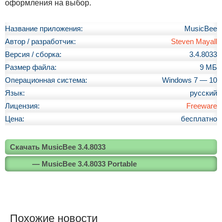
оформления на выбор.
Название приложения:
MusicBee
Автор / разработчик:
Steven Mayall
Версия / сборка:
3.4.8033
Размер файла:
9 МБ
Операционная система:
Windows 7 — 10
Язык:
русский
Лицензия:
Freeware
Цена:
бесплатно
Скачать MusicBee 3.4.8033
— MusicBee 3.4.8033 Portable
Похожие новости