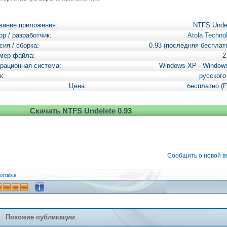
вание приложения:
NTFS Unde
ор / разработчик:
Atola Techno
сия / сборка:
0.93 (последняя бесплат
мер файла:
2
рационная система:
Windows XP - Window
к:
русского
Цена:
бесплатно (F
Скачать NTFS Undelete 0.93
Сообщить о новой 
ortable
Похожие публикации