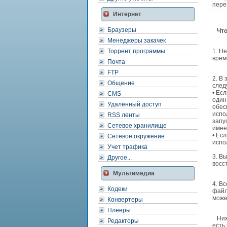
пере
Интернет
Браузеры
Что
Менеджеры закачек
Торрент программы
1. Н
врем
Почта
FTP
2. В
Общение
след
• Ес
CMS
один
Удалённый доступ
обес
испо
RSS ленты
запу
Сетевое хранилище
имее
• Ес
Сетевое окружение
испо
Учет трафика
3. В
Другое...
восс
Мультимедиа
4. В
Кодеки
файл
може
Конвертеры
Плееры
Ниже
Редакторы
есть