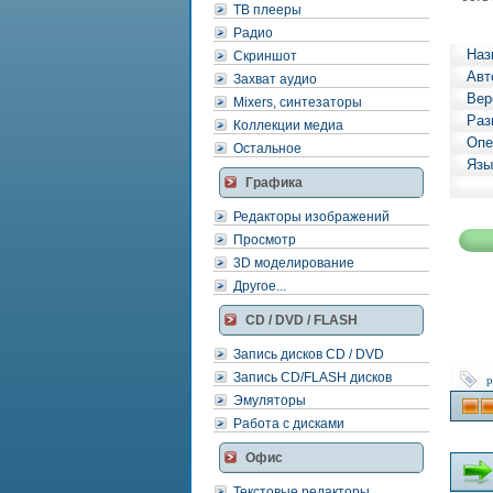
ТВ плееры
Радио
Наз
Скриншот
Авт
Захват аудио
Вер
Mixers, синтезаторы
Раз
Коллекции медиа
Опе
Остальное
Язы
Графика
Редакторы изображений
Просмотр
3D моделирование
Другое...
CD / DVD / FLASH
Запись дисков CD / DVD
Запись CD/FLASH дисков
p
Эмуляторы
Работа с дисками
Офис
Текстовые редакторы