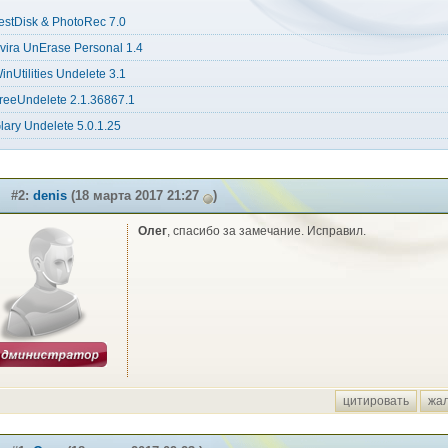
estDisk & PhotoRec 7.0
vira UnErase Personal 1.4
inUtilities Undelete 3.1
reeUndelete 2.1.36867.1
lary Undelete 5.0.1.25
#2:
denis
(18 марта 2017 21:27
)
Олег
, спасибо за замечание. Исправил.
цитировать
жа