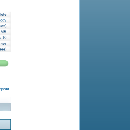
lete
logy
ная)
 МБ
s 10
 нет
ree)
версии