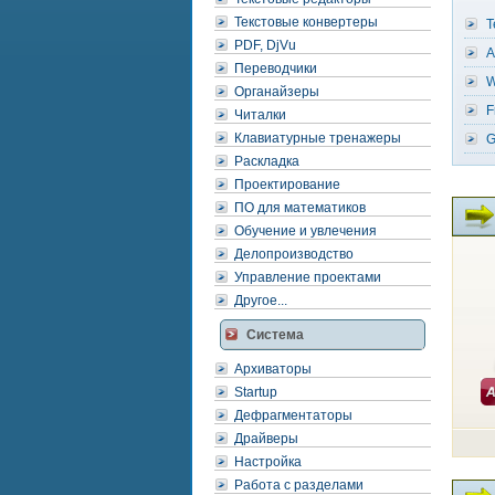
Текстовые конвертеры
T
PDF, DjVu
A
Переводчики
W
Органайзеры
F
Читалки
Клавиатурные тренажеры
G
Раскладка
Проектирование
ПО для математиков
Обучение и увлечения
Делопроизводство
Управление проектами
Другое...
Система
Архиваторы
Startup
Дефрагментаторы
Драйверы
Настройка
Работа с разделами