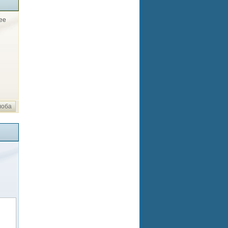
ее
лоба