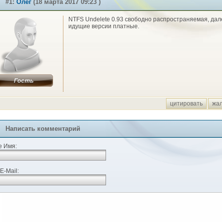
#1:
Олег
(18 марта 2017 09:23 )
NTFS Undelete 0.93 свободно распространяемая, дал
идущие версии платные.
цитировать
жа
Написать комментарий
 Имя:
E-Mail: