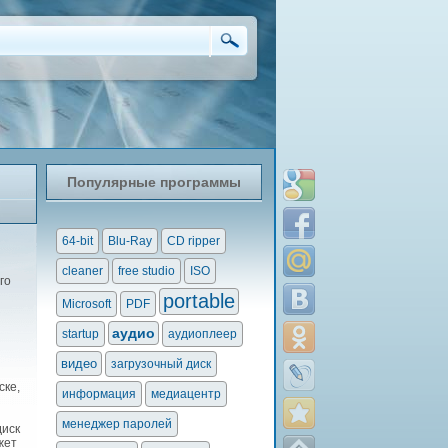
Популярные программы
64-bit
Blu-Ray
CD ripper
cleaner
free studio
ISO
го
portable
Microsoft
PDF
аудио
startup
аудиоплеер
видео
загрузочный диск
ске,
информация
медиацентр
менеджер паролей
диск
жет