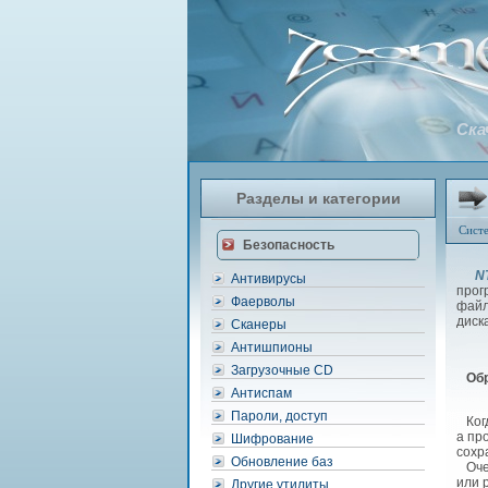
Ска
Разделы и категории
Сист
Безопасность
N
Антивирусы
прог
Фаерволы
файл
диск
Сканеры
Антишпионы
Загрузочные CD
Об
Антиспам
Пароли, доступ
Когд
а пр
Шифрование
сохр
Обновление баз
Очен
или 
Другие утилиты