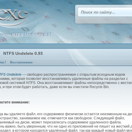
чать NTFS Undelete 0.93
NTFS Undelete 0.93
/
ема
Восстановление
TFS Undelete
— свободно распространяемая с открытым исходным кодом
рамма, которая позволит восстанавливать удаленные файлы на разделах с
овой системой NTFS. Она восстанавливает файлы непосредственно с жестко
а, и при этом будет работать, даже если вы очистили Recycle Bin.
ратите внимание:
а вы удаляете файл, его содержимое физически остается неизменным на ди
остранство, занимаемое им, отмечается как свободное. Следующий файл,
аняемый на диске, может перезаписать содержимое удаленного файла.
ь важно, быть уверенным, что ни одно из приложений не пишет на жесткий 
раздел, в котором находился удалённый файл, так как каждый новый файл мо