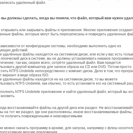
записать удаленный файл.
 вы должны сделать, когда вы поняли, что файл, который вам нужен удал
е открывать или закрывать файлы и приложения. Многие приложения создают
енные файлы, которые могут быть перезаписаны и повредить удаленные фа
 зависимости от конфигурации системы, необходимо выполнить одно из
ующих действий:
ли удалённые файлы находятся на системном диске, или если у вас есть тольк
 логический диск в системе, вы не должны устанавливать никакое программно
печение, так как, скорее всего, сотрёте удаленный файл. Вам придется
льзовать другой компьютер для записи образа на CD или DVD. Потом просто
стить NTFS Undelete непосредственно с компакт-диска. Дело в том, что прогр
т вариант в виде образа ISO.
ли удаленные файлы находятся не на системном диске, то вы можете
льзовать NTFS Undelete, как обычно, то есть установите его на системный раз
ыполнить NTFS Undelete приложение и найти удаленный файл, который вы хо
тановить.
сегда восстанавливайте файлы на другой диск или раздел. Не восстанавливай
ы на тот же раздел, где они расположены, иначе восстанавливаемые файлы,
те получить поврежденными и невозвратимыми.
 можно скачать программу в архиве, для запуска, например с флеш носителя
 портативную версию приложения.