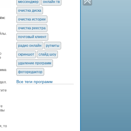
мессенджер
онлайн тв
очистка диска
ён:
очистка истории
очистка реестра
йлы.
почтовый клиент
радио онлайн
руткиты
о
скриншот
слайд шоу
е
удаление программ
амма
фоторедактор
Все теги программ
дел.
тите
те
 вы
, то