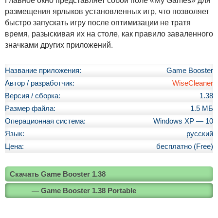
Главное окно представляет собой поле «My Games» для
размещения ярлыков установленных игр, что позволяет
быстро запускать игру после оптимизации не тратя
время, разыскивая их на столе, как правило заваленного
значками других приложений.
Название приложения:
Game Booster
Автор / разработчик:
WiseCleaner
Версия / сборка:
1.38
Размер файла:
1.5 МБ
Операционная система:
Windows XP — 10
Язык:
русский
Цена:
бесплатно (Free)
Скачать Game Booster 1.38
— Game Booster 1.38 Portable