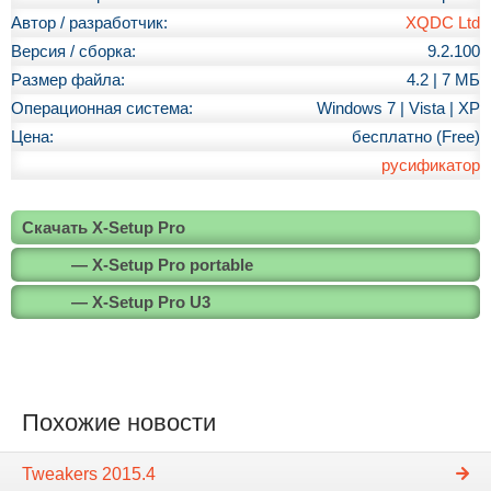
Автор / разработчик:
XQDC Ltd
Версия / сборка:
9.2.100
Размер файла:
4.2 | 7 МБ
Операционная система:
Windows 7 | Vista | XP
Цена:
бесплатно (Free)
русификатор
Скачать X-Setup Pro
— X-Setup Pro portable
— X-Setup Pro U3
Похожие новости
Tweakers 2015.4