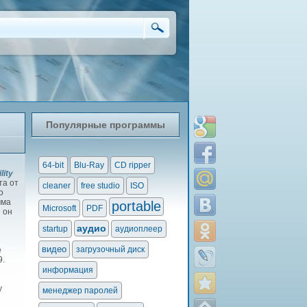
Популярные программы
64-bit
Blu-Ray
CD ripper
lity
та от
cleaner
free studio
ISO
о
мма
portable
Microsoft
PDF
 он
аудио
startup
аудиоплеер
видео
загрузочный диск
е
9.
информация
у
менеджер паролей