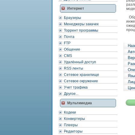
разр
разл
Интернет
моде
Обра
Браузеры
инже
Менеджеры закачек
ожид
проц
Торрент программы
Почта
FTP
Наз
Общение
Авт
CMS
Вер
Удалённый доступ
Раз
RSS ленты
Опе
Сетевое хранилище
Язы
Сетевое окружение
Лиц
Учет трафика
Цен
Другое...
Мультимедиа
Кодеки
Конвертеры
Плееры
Редакторы