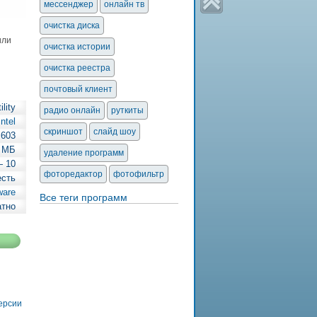
мессенджер
онлайн тв
очистка диска
или
очистка истории
очистка реестра
почтовый клиент
ility
радио онлайн
руткиты
Intel
скриншот
слайд шоу
.603
8 МБ
удаление программ
— 10
фоторедактор
фотофильтр
есть
ware
Все теги программ
атно
версии