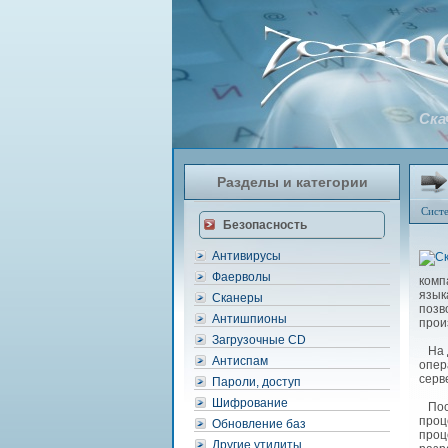
Скач
Разделы и категории
Сист
Безопасность
Антивирусы
Фаерволы
комп
язык
Сканеры
позв
Антишпионы
прои
Загрузочные CD
На д
Антиспам
опер
серв
Пароли, доступ
Шифрование
Посл
проц
Обновление баз
проц
Другие утилиты