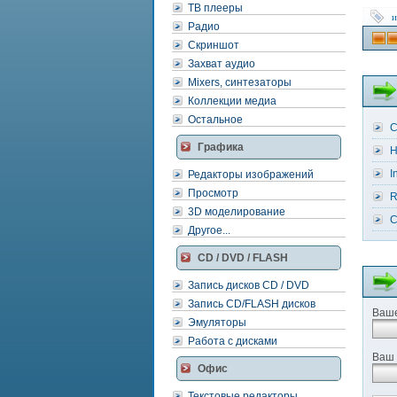
ТВ плееры
и
Радио
Скриншот
Захват аудио
Mixers, синтезаторы
Коллекции медиа
Остальное
C
Графика
H
I
Редакторы изображений
Просмотр
R
3D моделирование
C
Другое...
CD / DVD / FLASH
Запись дисков CD / DVD
Запись CD/FLASH дисков
Ваше
Эмуляторы
Работа с дисками
Ваш 
Офис
Текстовые редакторы