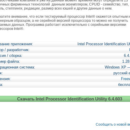
аботчиками компании и уже на данный момент времени могут определить 13
ичных фирменных технологий данным экземпляром, CPUID - семейство, тип,
ль, степпинги, редакции, размер всех кэшей и другие данные о нем.
тите внимание, что если тестируемый процессор Intel® окажется опытным 
нерным образцом, а не серийной версией процессора то можно не получить
аемых данных. Программа работает исключительно с серийными версиями
ессоров Intel®.
вание приложения:
Intel Processor Identification Ut
ор / разработчик:
сия / сборка:
6.4
мер файла:
1.2
рационная система:
Windows XP 
к:
русский 
ензия:
Free
а:
беспл
Скачать Intel Processor Identification Utility 6.4.603
Сообщить о новой 