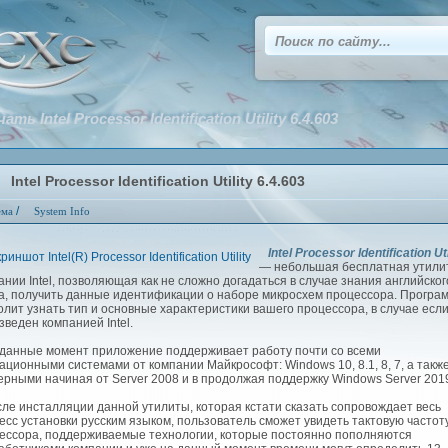
ать Intel Processor Identification Utility 6.4.603
Intel Processor Identification Utility 6.4.603
/
ема
System Info
Intel Processor Identification Uti
— небольшая бесплатная утили
ании Intel, позволяющая как не сложно догадаться в случае знания английског
а, получить данные идентификации о наборе микросхем процессора. Програ
олит узнать тип и основные характеристики вашего процессора, в случае если
зведен компанией Intel.
анные момент приложение поддерживает работу почти со всеми
ационными системами от компании Майкрософт: Windows 10, 8.1, 8, 7, а такж
ерными начиная от Server 2008 и в продолжая поддержку Windows Server 201
е инсталляции данной утилиты, которая кстати сказать сопровождает весь
есс установки русским языком, пользователь сможет увидеть тактовую частот
ессора, поддерживаемые технологии, которые постоянно пополняются