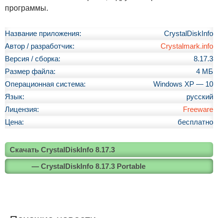
программы.
Название приложения:
CrystalDiskInfo
Автор / разработчик:
Crystalmark.info
Версия / сборка:
8.17.3
Размер файла:
4 МБ
Операционная система:
Windows XP — 10
Язык:
русский
Лицензия:
Freeware
Цена:
бесплатно
Скачать CrystalDiskInfo 8.17.3
— CrystalDiskInfo 8.17.3 Portable