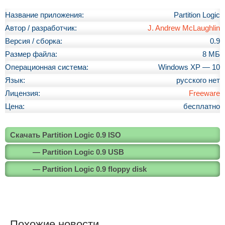
Название приложения:
Partition Logic
Автор / разработчик:
J. Andrew McLaughlin
Версия / сборка:
0.9
Размер файла:
8 МБ
Операционная система:
Windows XP — 10
Язык:
русского нет
Лицензия:
Freeware
Цена:
бесплатно
Скачать Partition Logic 0.9 ISO
— Partition Logic 0.9 USB
— Partition Logic 0.9 floppy disk
Похожие новости