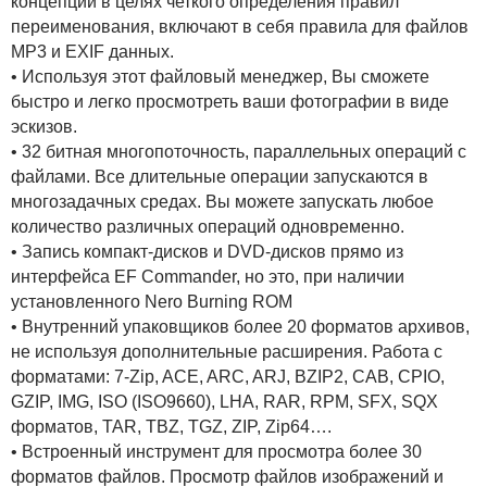
концепции в целях четкого определения правил
переименования, включают в себя правила для файлов
MP3 и EXIF данных.
• Используя этот файловый менеджер, Вы сможете
быстро и легко просмотреть ваши фотографии в виде
эскизов.
• 32 битная многопоточность, параллельных операций с
файлами. Все длительные операции запускаются в
многозадачных средах. Вы можете запускать любое
количество различных операций одновременно.
• Запись компакт-дисков и DVD-дисков прямо из
интерфейса EF Commander, но это, при наличии
установленного Nero Burning ROM
• Внутренний упаковщиков более 20 форматов архивов,
не используя дополнительные расширения. Работа с
форматами: 7-Zip, ACE, ARC, ARJ, BZIP2, CAB, CPIO,
GZIP, IMG, ISO (ISO9660), LHA, RAR, RPM, SFX, SQX
форматов, TAR, TBZ, TGZ, ZIP, Zip64….
• Встроенный инструмент для просмотра более 30
форматов файлов. Просмотр файлов изображений и