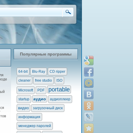
Популярные программы
64-bit
Blu-Ray
CD ripper
ля
роде
cleaner
free studio
ISO
portable
Microsoft
PDF
ный
аудио
startup
аудиоплеер
тся
видео
загрузочный диск
т
нтов
информация
менеджер паролей