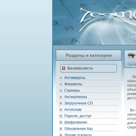
Ска
Разделы и категории
Сист
Безопасность
D
Антивирусы
обно
Фаерволы
прог
объе
Сканеры
унив
Антишпионы
дост
Загрузочные CD
Антиспам
Во-п
запл
Пароли, доступ
отсу
Шифрование
для 
суще
Обновление баз
Другие утилиты