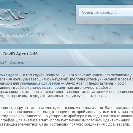
чать DevID Agent 4.46
DevID Agent 4.46
/
ема
Драйверы
evID Agent
— в том случае, когда ваши шаги в поисках надежного механизма д
вления ноутбука завершились неудачей, воспользуйтесь уникальной в своем 
раммой для
скачивания драйверов
— DevID Agent. Представленный софт
диняет в себе 5-ть качеств: стопроцентная автономность работы,
ерсальность, отменная совместимость, легкость эксплуатации и неограничен
уп, - которые подтверждают исключительную сущность сервиса.
ервых, загрузить агент можно единственным кликом мышки. Далее запускае
анированная оценка системы, в процессе которой данная утилита отыскивае
тствующие или существенно устарелые драйвера и выводит каталог компоне
апгрейда. Для анализа агент использует механизм поточной идентификации
ствующей элементной базы и установки прямого соединения с драйверами.