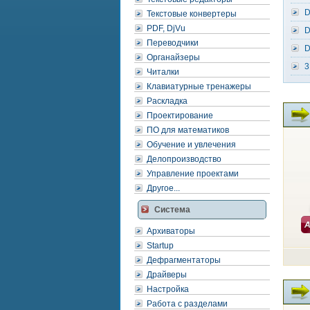
D
Текстовые конвертеры
PDF, DjVu
D
Переводчики
D
Органайзеры
3
Читалки
Клавиатурные тренажеры
Раскладка
Проектирование
ПО для математиков
Обучение и увлечения
Делопроизводство
Управление проектами
Другое...
Система
Архиваторы
Startup
Дефрагментаторы
Драйверы
Настройка
Работа с разделами