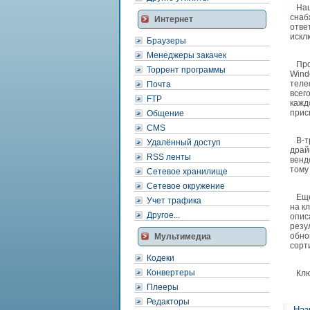
Наш 
снаб
Интернет
отве
искл
Браузеры
Менеджеры закачек
Прог
Торрент программы
Wind
теле
Почта
всег
FTP
кажд
прис
Общение
CMS
В-тр
Удалённый доступ
драй
RSS ленты
вендо
тому
Сетевое хранилище
Сетевое окружение
Еще 
Учет трафика
на к
Другое...
опис
резу
обно
Мультимедиа
сорт
Кодеки
Конвертеры
Ключ
Плееры
Редакторы
Наз