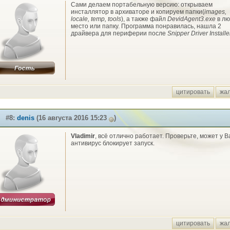
Сами делаем портабельную версию: открываем
инсталлятор в архиваторе и копируем папки(
images,
locale, temp, tools
), а также файл
DevidAgent3.exe
в лю
место или папку. Программа понравилась, нашла 2
драйвера для периферии после
Snipper Driver Installe
цитировать
жа
#8:
denis
(16 августа 2016 15:23
)
Vladimir
, всё отлично работает. Проверьте, может у В
антивирус блокирует запуск.
цитировать
жа