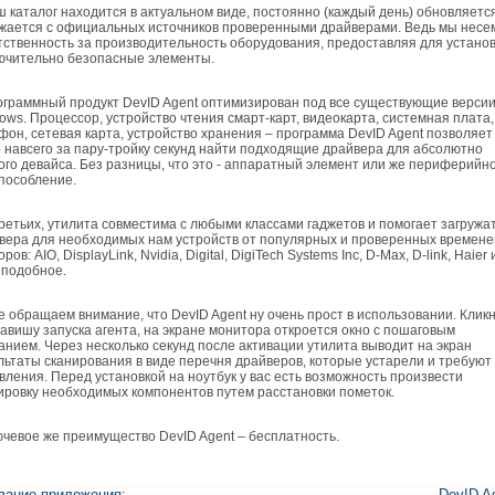
каталог находится в актуальном виде, постоянно (каждый день) обновляетс
жается с официальных источников проверенными драйверами. Ведь мы несе
тственность за производительность оборудования, предоставляя для устано
ючительно безопасные элементы.
раммный продукт DevID Agent оптимизирован под все существующие верси
ows. Процессор, устройство чтения смарт-карт, видеокарта, системная плата,
фон, сетевая карта, устройство хранения – программа DevID Agent позволяет
о навсего за пару-тройку секунд найти подходящие драйвера для абсолютно
ого девайса. Без разницы, что это - аппаратный элемент или же периферийн
пособление.
етьих, утилита совместима с любыми классами гаджетов и помогает загружа
вера для необходимых нам устройств от популярных и проверенных времен
ров: AIO, DisplayLink, Nvidia, Digital, DigiTech Systems Inc, D-Max, D-link, Haier 
 подобное.
обращаем внимание, что DevID Agent ну очень прост в использовании. Клик
лавишу запуска агента, на экране монитора откроется окно с пошаговым
анием. Через несколько секунд после активации утилита выводит на экран
льтаты сканирования в виде перечня драйверов, которые устарели и требуют
вления. Перед установкой на ноутбук у вас есть возможность произвести
ировку необходимых компонентов путем расстановки пометок.
евое же преимущество DevID Agent – бесплатность.
вание приложения:
DevID A