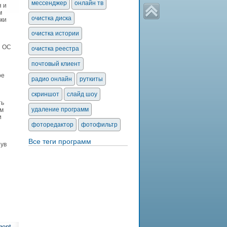
мессенджер
онлайн тв
я и
м
очистка диска
вки
очистка истории
и ОС
очистка реестра
почтовый клиент
ое
радио онлайн
руткиты
скриншот
слайд шоу
ть
удаление программ
ем
и
фоторедактор
фотофильтр
Все теги программ
нув
gent