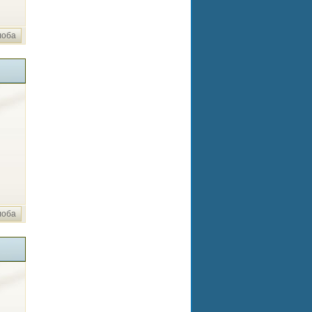
лоба
лоба