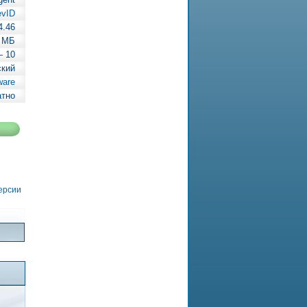
evID
4.46
6 МБ
— 10
ский
ware
атно
версии