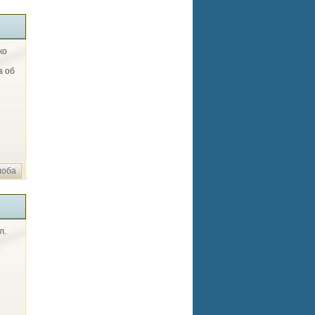
ко
а об
лоба
л.