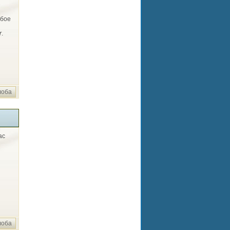
бое
r
.
лоба
ас
лоба