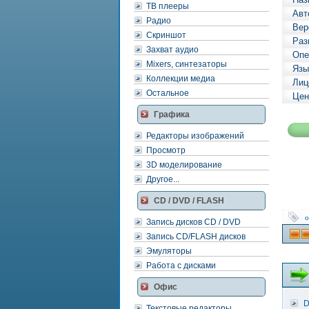
ТВ плееры
Авт
Радио
Вер
Скриншот
Раз
Захват аудио
Опе
Mixers, синтезаторы
Язы
Коллекции медиа
Лиц
Остальное
Цен
Графика
Редакторы изображений
Просмотр
3D моделирование
Другое...
CD / DVD / FLASH
о
Запись дисков CD / DVD
Запись CD/FLASH дисков
Эмуляторы
Работа с дисками
Офис
D
Текстовые редакторы