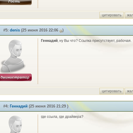
цитировать
жа
#5:
denis
(25 июня 2016 22:06
)
Геннадий
, ну Вы что? Ссылка присутствует, рабочая.
цитировать
жа
#4:
Геннадий
(25 июня 2016 21:29 )
где ссыла, где драйвера?