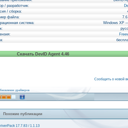
ор / разработчик:
D
сия / сборка:
мер файла:
7.
рационная система:
Windows XP 
к:
рус
ензия:
Free
а:
беспл
Скачать DevID Agent 4.46
Сообщить о новой 
бновление драйверов
Похожие публикации
riverPack 17.7.83 / 1.1.13