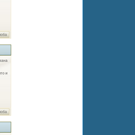
лоба
язана
то и
лоба