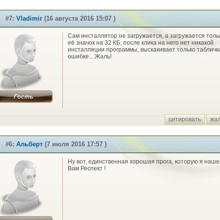
#7:
Vladimir
(16 августа 2016 15:07 )
Сам инсталлятор не загружается, а загружается толь
её значок на 32 КБ, после клика на него нет никакой
инсталляции программы, выскакивает только табличк
ошибке....Жаль!
цитировать
жа
#6:
Альберт
(7 июля 2016 17:57 )
Ну вот, единственная хорошая прога, которую я наше
Вам Респект !