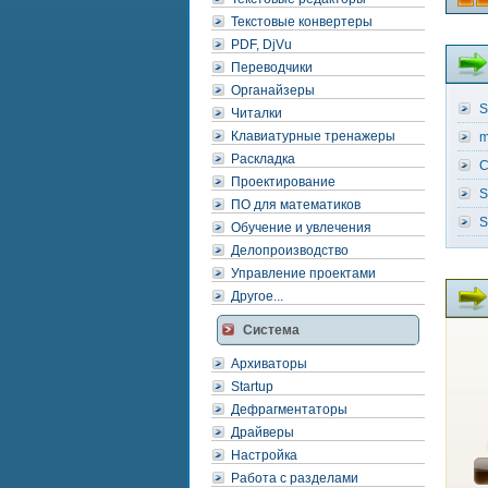
Текстовые конвертеры
PDF, DjVu
Переводчики
Органайзеры
S
Читалки
Клавиатурные тренажеры
m
Раскладка
C
Проектирование
S
ПО для математиков
S
Обучение и увлечения
Делопроизводство
Управление проектами
Другое...
Система
Архиваторы
Startup
Дефрагментаторы
Драйверы
Настройка
Работа с разделами