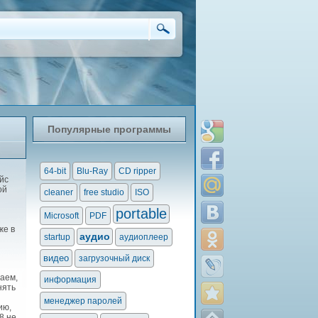
Популярные программы
64-bit
Blu-Ray
CD ripper
йс
ой
cleaner
free studio
ISO
portable
Microsoft
PDF
же в
аудио
startup
аудиоплеер
видео
загрузочный диск
наем,
информация
нять
менеджер паролей
ию,
8 не