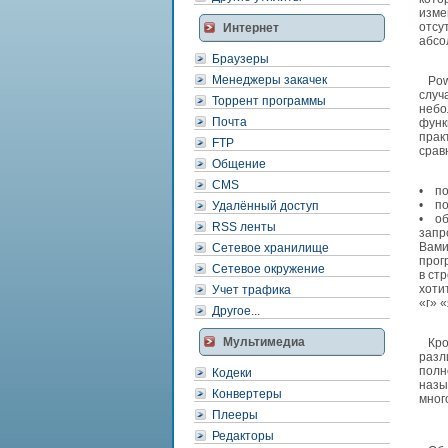
изме
отсу
Интернет
абсо
Браузеры
Менеджеры закачек
Powe
случ
Торрент программы
небо
Почта
функ
прак
FTP
срав
Общение
CMS
• по
• по
Удалённый доступ
• об
RSS ленты
запр
Вами
Сетевое хранилище
прог
Сетевое окружение
в ст
хоти
Учет трафика
«г» 
Другое...
Мультимедиа
Кром
разл
полн
Кодеки
назы
Конвертеры
мног
Плееры
Редакторы