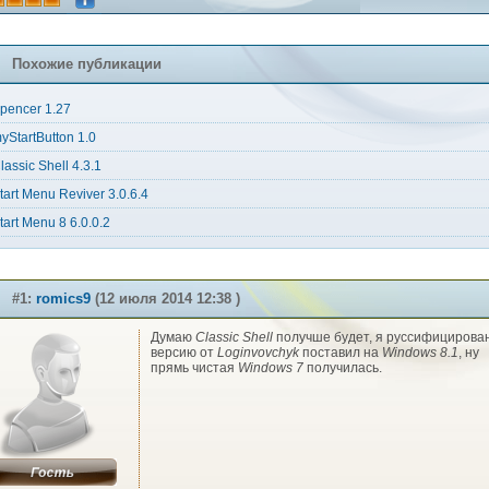
Похожие публикации
pencer 1.27
yStartButton 1.0
lassic Shell 4.3.1
tart Menu Reviver 3.0.6.4
tart Menu 8 6.0.0.2
#1:
romics9
(12 июля 2014 12:38 )
Думаю
Classic Shell
получше будет, я руссифицирова
версию от
Loginvovchyk
поставил на
Windows 8.1
, ну
прямь чистая
Windows 7
получилась.