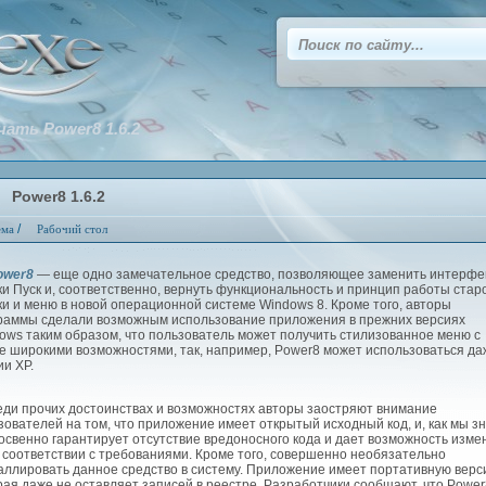
чать Power8 1.6.2
Power8 1.6.2
/
ема
Рабочий стол
ower8
— еще одно замечательное средство, позволяющее заменить интерфе
ки Пуск и, соответственно, вернуть функциональность и принцип работы стар
ки и меню в новой операционной системе Windows 8. Кроме того, авторы
раммы сделали возможным использование приложения в прежних версиях
ows таким образом, что пользователь может получить стилизованное меню с
е широкими возможностями, так, например, Power8 может использоваться да
ии XP.
и прочих достоинствах и возможностях авторы заостряют внимание
зователей на том, что приложение имеет открытый исходный код, и, как мы з
косвенно гарантирует отсутствие вредоносного кода и дает возможность изме
в соответствии с требованиями. Кроме того, совершенно необязательно
аллировать данное средство в систему. Приложение имеет портативную верс
рая даже не оставляет записей в реестре. Разработчики сообщают, что Power