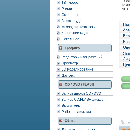
Обра
ТВ плееры
техн
Радио
NET 
Скриншот
Захват аудио
Наз
Mixers, синтезаторы
Авт
Коллекции медиа
Вер
Остальное
Раз
Опе
Графика
Язы
Редакторы изображений
Лиц
Просмотр
Цен
3D моделирование
Другое...
CD / DVD / FLASH
Запись дисков CD / DVD
Запись CD/FLASH дисков
Эмуляторы
Работа с дисками
Офис
м
Текстовые редакторы