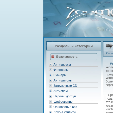
Ска
Разделы и категории
Сист
Безопасность
P
Антивирусы
кноп
Фаерволы
кноп
прог
Сканеры
Wind
Антишпионы
боле
верс
Загрузочные CD
Антиспам
Сред
Пароли, доступ
поль
Шифрование
это 
код 
Обновление баз
инст
Другие утилиты
кото