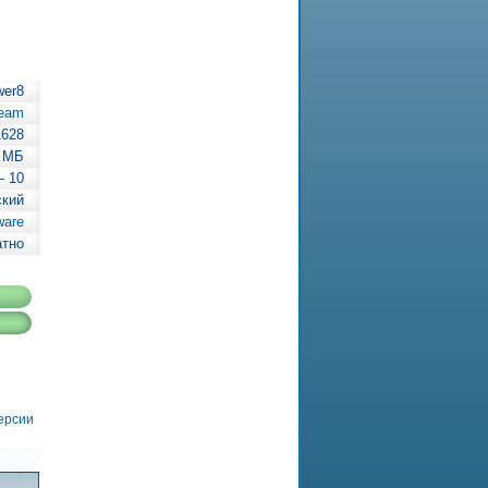
wer8
Team
1628
6 МБ
— 10
ский
ware
атно
версии