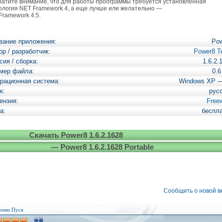
тите внимание, что для работы проограммы требуется установленная
ология
NET Framework 4, а еще лучше или желательно
—
Framework 4.5.
вание приложения:
Po
ор / разработчик:
Power8 
сия / сборка:
1.6.2.
мер файла:
0.
рационная система:
Windows XP 
к:
рус
ензия:
Free
а:
беспл
Скачать Power8 1.6.2.1628
— Power8 1.6.2.1628 Portable
Сообщить о новой 
еню Пуск