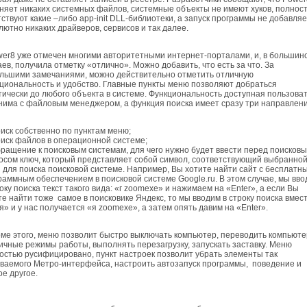
няет никаких системных файлов, системные объекты не имеют хуков, полнос
тствуют какие –либо app-init DLL-библиотеки, а запуск программы не добавляе
лютно никаких драйверов, сервисов и так далее.
r8 уже отмечен многими авторитетными интернет-порталами, и, в большин
аев, получила отметку «отлично». Можно добавить, что есть за что. За
льшими замечаниями, можно действительно отметить отличную
циональность и удобство. Главные пункты меню позволяют добраться
тически до любого объекта в системе. Функциональность доступная пользова
нима с файловым менеджером, а функция поиска имеет сразу три направлен
иск собственно по пунктам меню;
иск файлов в операционной системе;
ращение к поисковым системам, для чего нужно будет ввести перед поисков
осом ключ, который представляет собой символ, соответствующий выбранно
 для поиска поисковой системе. Например, Вы хотите найти сайт с бесплатн
раммным обеспечением в поисковой системе Google.ru. В этом случае, мы вв
року поиска текст такого вида: «г zoomexe» и нажимаем на «Enter», а если Вы
те найти тоже самое в поисковике Яндекс, то мы вводим в строку поиска вмес
«я» и у нас получается «я zoomexe», а затем опять давим на «Enter».
е этого, меню позволит быстро выключать компьютер, переводить компьюте
ичные режимы работы, выполнять перезагрузку, запускать заставку. Меню
остью русифицировано, пункт настроек позволит убрать элементы так
ваемого Метро-интерфейса, настроить автозапуск программы, поведение и
ое другое.