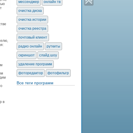
мессенджер
онлайн тв
тью
т
очистка диска
очистка истории
стве
очистка реестра
почтовый клиент
телю,
ия:
радио онлайн
руткиты
скриншот
слайд шоу
удаление программ
ым
й
фоторедактор
фотофильтр
ым
одим
Все теги программ
то
р в