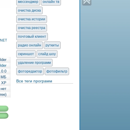
мессенджер
онлайн тв
очистка диска
очистка истории
очистка реестра
почтовый клиент
.NET
радио онлайн
руткиты
скриншот
слайд шоу
lder
удаление программ
lder
.0.0
фоторедактор
фотофильтр
4 МБ
Все теги программ
| XP
 нет
ree)