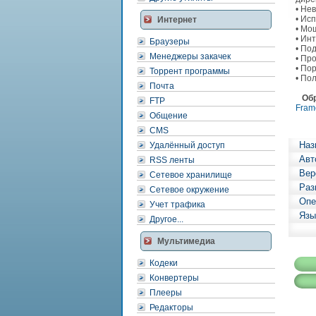
• Не
• Ис
Интернет
• Мо
• Ин
Браузеры
• По
Менеджеры закачек
• Пр
• По
Торрент программы
• По
Почта
Об
FTP
Fram
Общение
CMS
Наз
Удалённый доступ
Авт
RSS ленты
Вер
Сетевое хранилище
Раз
Сетевое окружение
Опе
Учет трафика
Язы
Другое...
Мультимедиа
Кодеки
Конвертеры
Плееры
Редакторы