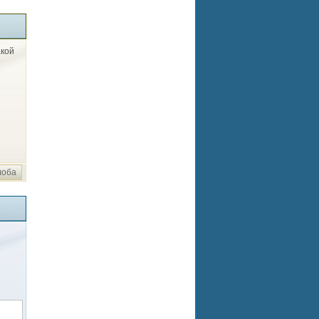
акой
лоба