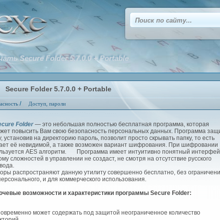
чать Secure Folder 5.7.0.0 + Portable
Secure Folder 5.7.0.0 + Portable
/
асность
Доступ, пароли
ecure Folder
— это небольшая полностью бесплатная программа, которая
жет повысить Вам свою безопасность персональных данных. Программа защ
у, установив на директорию пароль, позволит просто скрывать папку, то есть
ает её невидимой, а также возможен вариант шифрования. При шифровании
льзуется AES алгоритм. Программа имеет интуитивно понятный интерфей
ому сложностей в управлении не создаст, не смотря на отсутствие русского
вода.
ры распространяют данную утилиту совершенно бесплатно, без ограничени
персонального, и для коммерческого использования.
чевые возможности и характеристики программы Secure Folder:
новременно может содержать под защитой неограниченное количество
кторий.