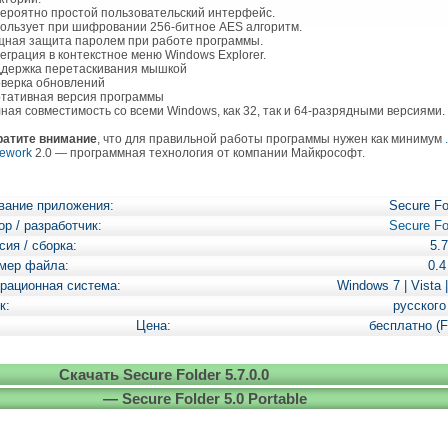
вероятно простой пользовательский интерфейс.
пользует при шифровании 256-битное AES алгоритм.
щная защита паролем при работе программы.
теграция в контекстное меню Windows Explorer.
ддержка перетаскивания мышкой
оверка обновлений
ртативная версия программы
лная совместимость со всеми Windows, как 32, так и 64-разрядными версиями.
ратите внимание
, что для правильной работы программы нужен как минимум
ework
2.0 — программная технология от компании Майкрософт.
вание приложения:
Secure Fo
ор / разработчик:
Secure Fo
сия / сборка:
5.7
мер файла:
0.
рационная система:
Windows 7 | Vista 
к:
русского
Цена:
бесплатно (F
Скачать Secure Folder 5.7.0.0
— Secure Folder 5.0 Portable