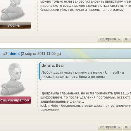
можно только если заново установить программу и вв
пароль.(хотя всегда можно сделать откат системы и в
блокировки уйдут включая и пароль на программу)
цитировать
жа
#2:
denis
(2 марта 2011 11:05
)
Цитата: Bear
Любой дурак может кликнуть в меню - Uninstall - и
никакой защиты нету. Бред а не прога
Программа слабенькая, но если применять для защи
шифрование, то после удаления программы, остаютс
зашифрованные файлы...
lock и Hide - бесполезные вещи даже при установлен
приложении.
цитировать
жа