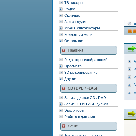
ТВ плееры
Радио
Скриншот
Захват аудио
п
Mixers, синтезаторы
Коллекции медиа
Остальное
Графика
Редакторы изображений
A
Просмотр
W
3D моделирование
W
Другое...
A
CD / DVD / FLASH
M
Запись дисков CD / DVD
Запись CD/FLASH дисков
Эмуляторы
Работа с дисками
Офис
Текстовые редакторы