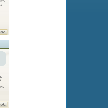
ести
се
лоба
ты
я
ном
лоба