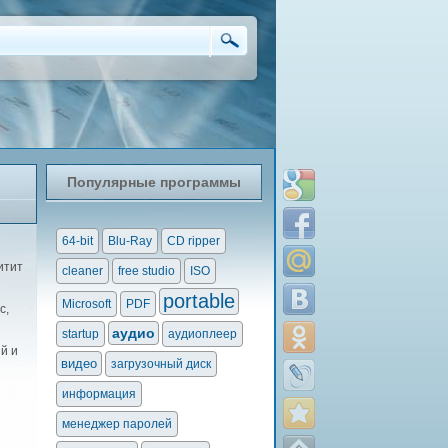
Популярные программы
64-bit
Blu-Ray
CD ripper
итит
cleaner
free studio
ISO
portable
Microsoft
PDF
с,
аудио
startup
аудиоплеер
й и
видео
загрузочный диск
информация
менеджер паролей