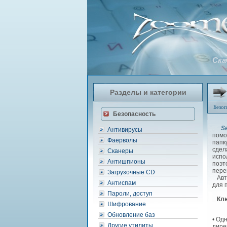
Ска
Разделы и категории
Безоп
Безопасность
S
Антивирусы
помо
Фаерволы
папк
сдел
Сканеры
испо
Антишпионы
поэт
пере
Загрузочные CD
Авто
Антиспам
для 
Пароли, доступ
Клю
Шифрование
Обновление баз
• Од
Другие утилиты
дире