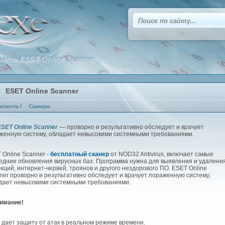
чать ESET Online Scanner
ESET Online Scanner
/
асность
Сканеры
ET Online Scanner
— проворно и результативно обследует и врачует
женную систему, обладает невысокими системными требованиями.
 Online Scanner -
бесплатный сканер
от NOD32 Antivirus, включает самые
едние обновления вирусных баз. Программа нужна для выявления и удалени
кций, интернет-червей, троянов и другого нездорового ПО. ESET Online
ner проворно и результативно обследует и врачует пораженную систему,
дает невысокими системными требованиями.
имание!
е дает защиту от атак в реальном режиме времени.