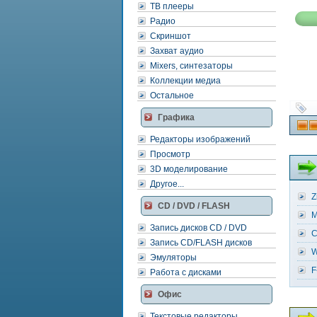
ТВ плееры
Радио
Скриншот
Захват аудио
Mixers, синтезаторы
Коллекции медиа
Остальное
Графика
Редакторы изображений
Просмотр
3D моделирование
Другое...
Z
CD / DVD / FLASH
M
Запись дисков CD / DVD
C
Запись CD/FLASH дисков
W
Эмуляторы
F
Работа с дисками
Офис
Текстовые редакторы