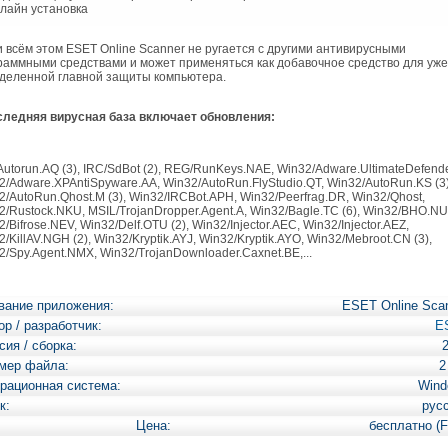
нлайн установка
всём этом ESET Online Scanner не ругается с другими антивирусными
раммными средствами и может применяться как добавочное средство для уже
деленной главной защиты компьютера.
следняя вирусная база включает обновления:
Autorun.AQ (3), IRC/SdBot (2), REG/RunKeys.NAE, Win32/Adware.UltimateDefende
2/Adware.XPAntiSpyware.AA, Win32/AutoRun.FlyStudio.QT, Win32/AutoRun.KS (3)
2/AutoRun.Qhost.M (3), Win32/IRCBot.APH, Win32/Peerfrag.DR, Win32/Qhost,
2/Rustock.NKU, MSIL/TrojanDropper.Agent.A, Win32/Bagle.TC (6), Win32/BHO.NU
/Bifrose.NEV, Win32/Delf.OTU (2), Win32/Injector.AEC, Win32/Injector.AEZ,
/KillAV.NGH (2), Win32/Kryptik.AYJ, Win32/Kryptik.AYO, Win32/Mebroot.CN (3),
2/Spy.Agent.NMX, Win32/TrojanDownloader.Caxnet.BE,...
вание приложения:
ESET Online Sca
ор / разработчик:
E
сия / сборка:
мер файла:
2
рационная система:
Wind
к:
рус
Цена:
бесплатно (F