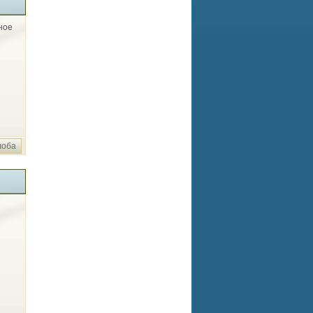
ное
лоба