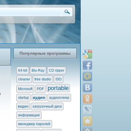
Популярные программы
64-bit
Blu-Ray
CD ripper
cleaner
free studio
ISO
portable
Microsoft
PDF
я
аудио
startup
аудиоплеер
видео
загрузочный диск
информация
менеджер паролей