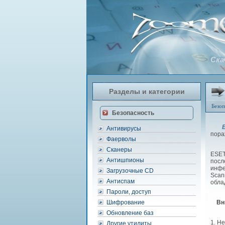
Ска
Разделы и категории
Безоп
Безопасность
ES
Антивирусы
пора
Фаерволы
Сканеры
ESET
Антишпионы
посл
инфе
Загрузочные CD
Scan
Антиспам
обла
Пароли, доступ
Шифрование
Вн
Обновление баз
1. Н
Другие утилиты