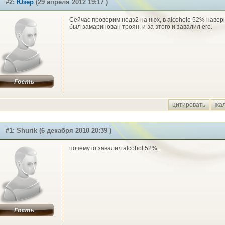
#2:
Юзер
(29 апреля 2012 19:17 )
Сейчас проверим нодз2 на нюх, в alcohole 52% навер
был замаринован троян, и за этого и завалил его.
цитировать
жа
#1: Shurik (6 декабря 2010 20:39 )
почемуто завалил alcohol 52%.