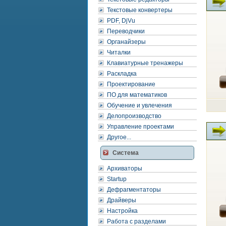
Текстовые конвертеры
PDF, DjVu
Переводчики
Органайзеры
Читалки
Клавиатурные тренажеры
Раскладка
Проектирование
ПО для математиков
Обучение и увлечения
Делопроизводство
Управление проектами
Другое...
Система
Архиваторы
Startup
Дефрагментаторы
Драйверы
Настройка
Работа с разделами