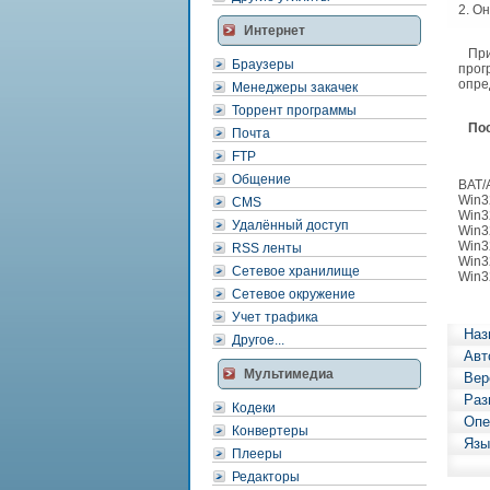
2. О
Интернет
При 
Браузеры
прог
опре
Менеджеры закачек
Торрент программы
По
Почта
FTP
Общение
BAT/
Win3
CMS
Win3
Удалённый доступ
Win3
Win32
RSS ленты
Win32
Сетевое хранилище
Win3
Сетевое окружение
Учет трафика
Наз
Другое...
Авт
Мультимедиа
Вер
Раз
Кодеки
Опе
Конвертеры
Язы
Плееры
Редакторы