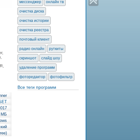
мессенджер
онлайн тв
очистка диска
очистка истории
очистка реестра
почтовый клиент
радио онлайн
руткиты
r,
,
скриншот
слайд шоу
R,
удаление программ
фоторедактор
фотофильтр
Все теги программ
nner
SET
2017
 МБ
ows
ский
ree)