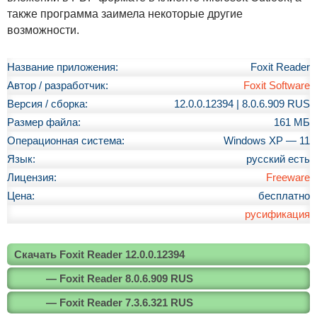
также программа заимела некоторые другие
возможности.
Название приложения:
Foxit Reader
Автор / разработчик:
Foxit Software
Версия / сборка:
12.0.0.12394 | 8.0.6.909 RUS
Размер файла:
161 МБ
Операционная система:
Windows XP — 11
Язык:
русский есть
Лицензия:
Freeware
Цена:
бесплатно
русификация
Скачать Foxit Reader 12.0.0.12394
— Foxit Reader 8.0.6.909 RUS
— Foxit Reader 7.3.6.321 RUS