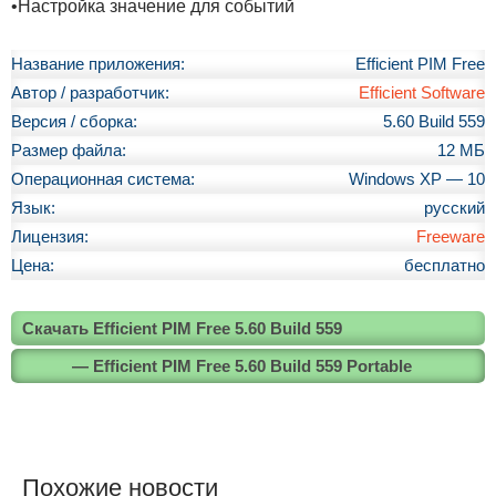
•Настройка значение для событий
Название приложения:
Efficient PIM Free
Автор / разработчик:
Efficient Software
Версия / сборка:
5.60 Build 559
Размер файла:
12 МБ
Операционная система:
Windows XP — 10
Язык:
русский
Лицензия:
Freeware
Цена:
бесплатно
Скачать Efficient PIM Free 5.60 Build 559
— Efficient PIM Free 5.60 Build 559 Portable
Похожие новости