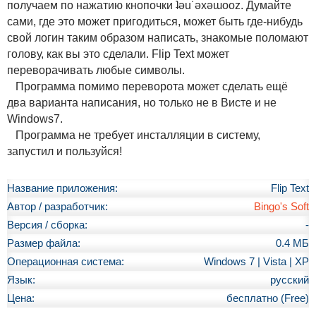
получаем по нажатию кнопочки ʇǝu˙ǝxǝɯooz. Думайте
сами, где это может пригодиться, может быть где-нибудь
свой логин таким образом написать, знакомые поломают
голову, как вы это сделали. Flip Text может
переворачивать любые символы.
Программа помимо переворота может сделать ещё
два варианта написания, но только не в Висте и не
Windows7.
Программа не требует инсталляции в систему,
запустил и пользуйся!
Название приложения:
Flip Text
Автор / разработчик:
Bingo's Soft
Версия / сборка:
-
Размер файла:
0.4 МБ
Операционная система:
Windows 7 | Vista | XP
Язык:
русский
Цена:
бесплатно (Free)