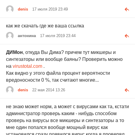
denis
17 июля 2019 23:49
как же скачать где же ваша ссылка
антонина
17 июля 2019 23:44
ДИМон
, откуда Вы Дима? причем тут микшеры и
синтезаторы или вообще баяны? Проверить можно
на
virustotal.com
.
Как видно у этого файла процент вероятности
вредоносности 0 %, так считают многие...
denis
22 мая 2014 13:26
не знаю может норм, а может с вирусами как та, кстати
администратор проверь каким - нибудь способом
проверь на вирусы все микшеры и синтезаторы а то
мне один попался вообще мощный вирус как
установился сразу появился вирус когда я проверял