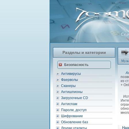
Ска
Разделы и категории
Муль
Безопасность
An
Антивирусы
позв
Фаерволы
из с
+ Onl
Сканеры
Антишпионы
Испо
Загрузочные CD
Инте
Антиспам
огра
обно
Пароли, доступ
мног
Шифрование
Обновление баз
Наз
Другие утилиты