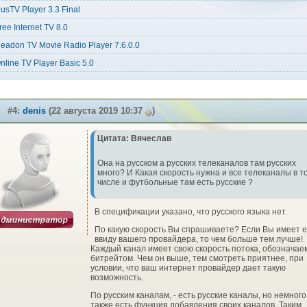
usTV Player 3.3 Final
ree Internet TV 8.0
eadon TV Movie Radio Player 7.6.0.0
nline TV Player Basic 5.0
#4:
denis
(22 августа 2019 10:37
)
Цитата: Вячеслав
Она на русском а русских телеканалов там русских
много? И Какая скорость нужна и все телеканалы в т
числе и футбольные там есть русские ?
В спецификации указано, что русского языка нет.
По какую скорость Вы спрашиваете? Если Вы имеет е
ввиду вашего провайдера, то чем больше тем лучше!
Каждый канал имеет свою скорость потока, обознача
битрейтом. Чем он выше, тем смотреть приятнее, при
условии, что ваш интернет провайдер дает такую
возможность.
По русским каналам, - есть русские каналы, но немного
также есть функция добавления своих каналов. Таким