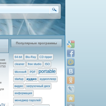
Популярные программы
64-bit
Blu-Ray
CD ripper
ение
дение
cleaner
free studio
ISO
4750
portable
Microsoft
PDF
аудио
startup
аудиоплеер
не
видео
загрузочный диск
для
информация
менеджер паролей
yTV