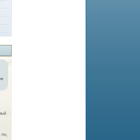
ом
емый
. Но,