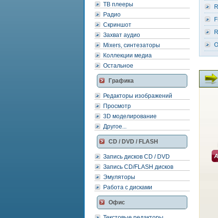
ТВ плееры
R
Радио
F
Скриншот
R
Захват аудио
O
Mixers, синтезаторы
Коллекции медиа
Остальное
Графика
Редакторы изображений
Просмотр
3D моделирование
Другое...
CD / DVD / FLASH
Запись дисков CD / DVD
Запись CD/FLASH дисков
Эмуляторы
Работа с дисками
Офис
Текстовые редакторы