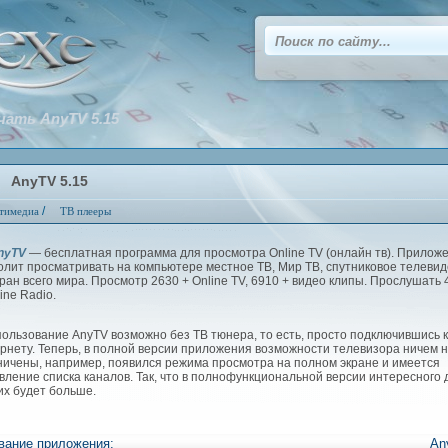
чать AnyTV 5.15
AnyTV 5.15
/
тимедиа
ТВ плееры
yTV
— бесплатная программа для просмотра Online TV (онлайн тв). Прилож
олит просматривать на компьютере местное ТВ, Мир ТВ, спутниковое телеви
тран всего мира. Просмотр 2630 + Online TV, 6910 + видео клипы. Прослушать 
ine Radio.
льзование AnyTV возможно без ТВ тюнера, то есть, просто подключившись к
рнету. Теперь, в полной версии приложения возможности телевизора ничем 
ничены, например, появился режима просмотра на полном экране и имеется
вление списка каналов. Так, что в полнофункциональной версии интересного 
их будет больше.
вание приложения:
An