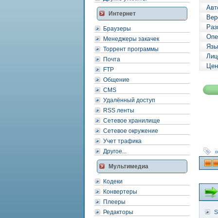
Авт
Интернет
Вер
Раз
Браузеры
Опе
Менеджеры закачек
Язы
Торрент программы
Лиц
Почта
Цен
FTP
Общение
CMS
Удалённый доступ
RSS ленты
Сетевое хранилище
Сетевое окружение
Учет трафика
Другое...
о
Мультимедиа
Кодеки
Конвертеры
Плееры
Редакторы
S