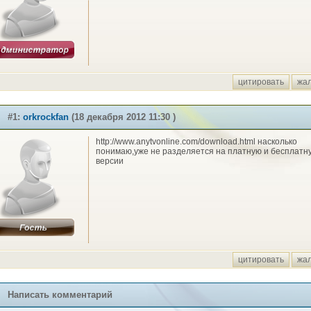
цитировать
жа
#1:
orkrockfan
(18 декабря 2012 11:30 )
http://www.anytvonline.com/download.html насколько
понимаю,уже не разделяется на платную и бесплатн
версии
цитировать
жа
Написать комментарий