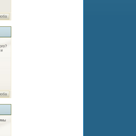
лоба
ого?
 и
лоба
аммы