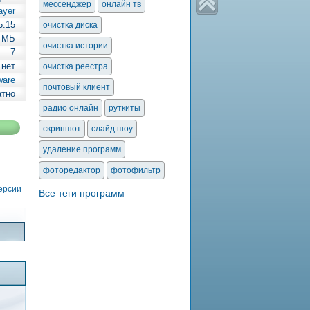
мессенджер
онлайн тв
ayer
5.15
очистка диска
1 МБ
очистка истории
 — 7
 нет
очистка реестра
ware
почтовый клиент
атно
радио онлайн
руткиты
скриншот
слайд шоу
удаление программ
фоторедактор
фотофильтр
версии
Все теги программ