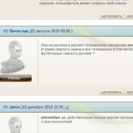
образом, пользователь может собрать свой список.
цитировать
жа
#3:
Вячеслав
(22 августа 2019 09:50 )
Она на русском а русских телеканалов там русских мн
И Какая скорость нужна и все телеканалы в том числе
футбольные там есть русские ?
цитировать
жа
#2:
denis
(18 декабря 2012 11:55
)
orkrockfan
, да, действительно полная версия прогр
стала бесплатной.