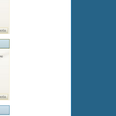
лоба
ую
лоба