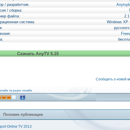
ор / разработчик:
Anytvpl
сия / сборка:
мер файла:
2.
рационная система:
Windows XP
к:
русского
ензия:
Free
а:
беспл
Скачать AnyTV 5.15
Сообщить о новой 
нлайн тв
радио онлайн
Похожие публикации
port Online TV 2013