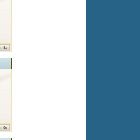
лоба
лоба