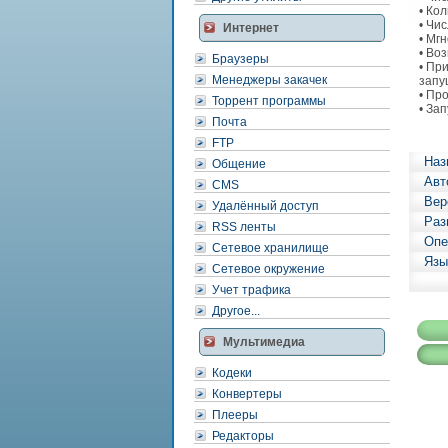
• Ко
• Чи
Интернет
• Мг
• Во
Браузеры
• Пр
Менеджеры закачек
запу
• Пр
Торрент программы
• За
Почта
FTP
Наз
Общение
Авт
CMS
Вер
Удалённый доступ
Раз
RSS ленты
Опе
Сетевое хранилище
Язы
Сетевое окружение
Учет трафика
Другое...
Мультимедиа
Кодеки
Конвертеры
Плееры
Редакторы