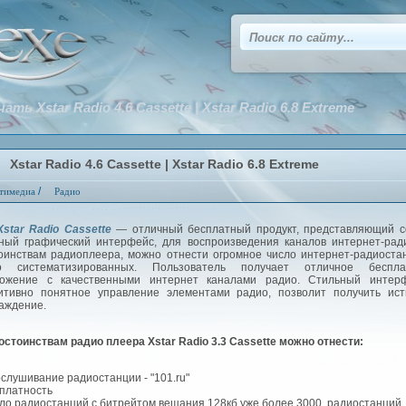
ать Xstar Radio 4.6 Cassette | Xstar Radio 6.8 Extreme
Xstar Radio 4.6 Cassette | Xstar Radio 6.8 Extreme
/
тимедиа
Радио
star Radio Cassette
— отличный бесплатный продукт, представляющий с
ный графический интерфейс, для воспроизведения каналов интернет-рад
оинствам радиоплеера, можно отнести огромное число интернет-радиоста
ко систематизированных. Пользователь получает отличное беспла
ожение с качественными интернет каналами радио. Стильный интерф
итивно понятное управление элементами радио, позволит получить ист
аждение.
остоинствам радио плеера Xstar Radio 3.3 Cassette можно отнести:
ослушивание радиостанции - "101.ru"
сплатность
сло радиостанций с битрейтом вещания 128кб уже более 3000 радиостанций