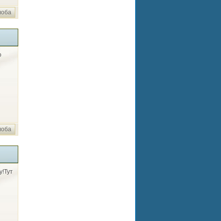
лоба
о
лоба
у!Тут