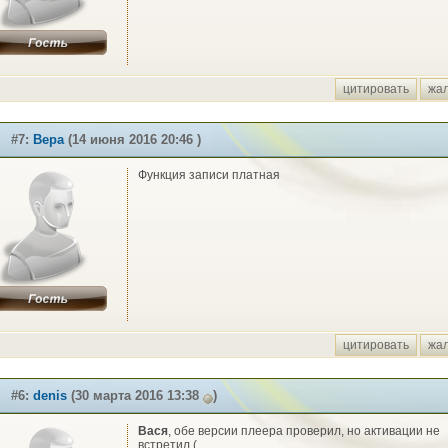
цитировать
жа
#7:
Вера
(14 июня 2016 20:46 )
Функция записи платная
цитировать
жа
#6:
denis
(30 марта 2016 13:38
)
Вася
, обе версии плеера проверил, но активации не
встретил.(