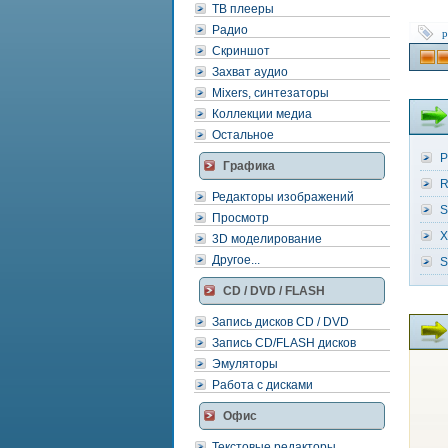
ТВ плееры
Радио
р
Скриншот
Захват аудио
Mixers, синтезаторы
Коллекции медиа
Остальное
P
Графика
R
Редакторы изображений
S
Просмотр
X
3D моделирование
Другое...
S
CD / DVD / FLASH
Запись дисков CD / DVD
Запись CD/FLASH дисков
Эмуляторы
Работа с дисками
Офис
Текстовые редакторы