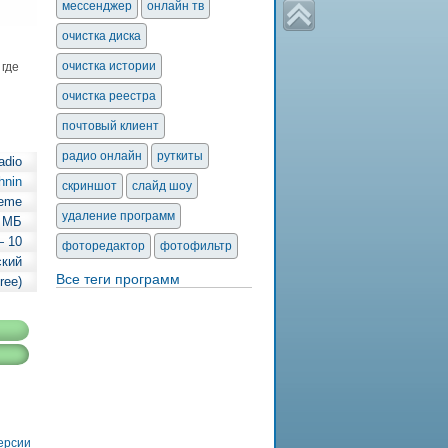
мессенджер
онлайн тв
очистка диска
очистка истории
 где
очистка реестра
почтовый клиент
радио онлайн
руткиты
adio
hnin
скриншот
слайд шоу
reme
удаление программ
6 МБ
— 10
фоторедактор
фотофильтр
ский
Все теги программ
ree)
версии