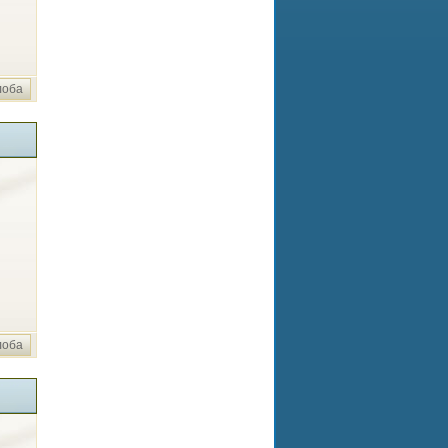
лоба
лоба