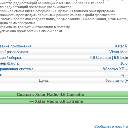
личество радиостанций вещающих с 48 Kb/s - более 500 каналов
сло радиостанций постоянно увеличивается
новенная смена цвета оформления, прямо из главного окна программы.
зможность производить запись выбранного канала в файл формата mp3
и записи программа создаёт папку, по умолчанию - XRadio_sound, в том месте,
щена сама программа.
ограмма не требует инсталляции в систему
пуск можно произвести из любой папки.
вание приложения:
Xstar R
ор / разработчик:
Victor Mas
сия / сборка:
4.6 Cassette | 6.8 Ext
мер файла:
10.
рационная система:
Windows XP 
к:
рус
Цена:
бесплатно (F
Скачать Xstar Radio 4.6 Cassette
— Xstar Radio 6.8 Extreme
Сообщить о новой 