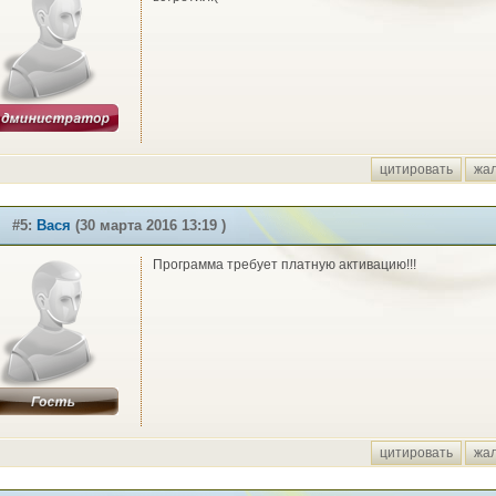
цитировать
жа
#5:
Вася
(30 марта 2016 13:19 )
Программа требует платную активацию!!!
цитировать
жа