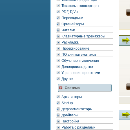
Текстовые конвертеры
PDF, DjVu
Переводчики
Органайзеры
Читалки
Клавиатурные тренажеры
Раскладка
Проектирование
ПО для математиков
Обучение и увлечения
Делопроизводство
Управление проектами
Другое...
Система
Архиваторы
Startup
Дефрагментаторы
Драйверы
Настройка
Работа с разделами