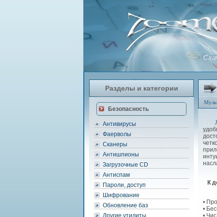
Скач
Разделы и категории
Муль
Безопасность
X
Антивирусы
удоб
Фаерволы
дост
чет
Сканеры
прил
Антишпионы
инту
насл
Загрузочные CD
Антиспам
К д
Пароли, доступ
Шифрование
• Пр
Обновление баз
• Бе
Другие утилиты
• Чи