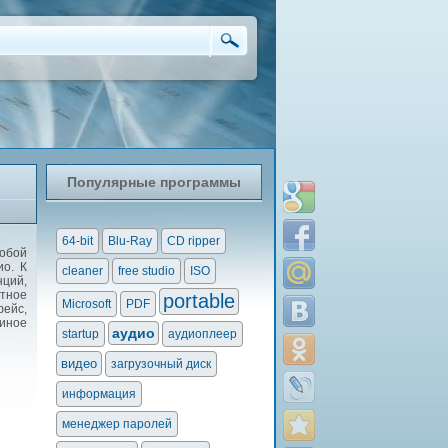
Популярные программы
64-bit
Blu-Ray
CD ripper
обой
ио. К
cleaner
free studio
ISO
нций,
тное
portable
Microsoft
PDF
ейс,
иное
аудио
startup
аудиоплеер
видео
загрузочный диск
информация
менеджер паролей