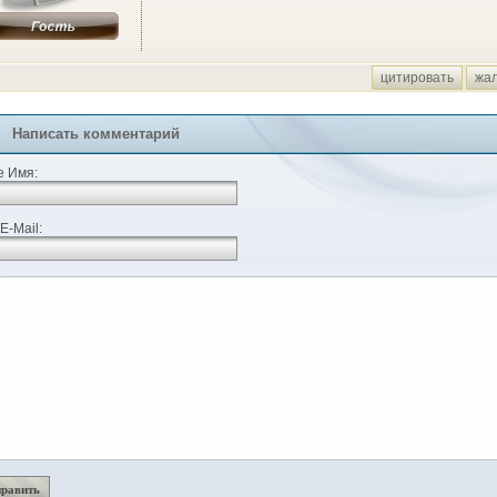
цитировать
жа
Написать комментарий
 Имя:
E-Mail: