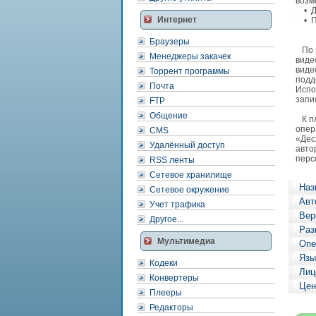
возм
• Дл
Интернет
• По
Браузеры
По з
Менеджеры закачек
виде
виде
Торрент программы
подд
Почта
Испо
запи
FTP
Общение
К пл
опер
CMS
«Дес
Удалённый доступ
авто
перс
RSS ленты
Сетевое хранилище
Наз
Сетевое окружение
Авт
Учет трафика
Вер
Другое...
Раз
Мультимедиа
Опе
Язы
Кодеки
Лиц
Конвертеры
Цен
Плееры
Редакторы