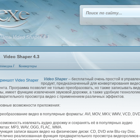
чать Video Shaper 4.3
Video Shaper 4.3
/
тимедиа
Конвертеры
Video Shaper
– бесплатный очень простой в управле
продукт, предназначенный для конвертирования виде
ента. Программа позволит не только преобразовать, но также записывать вид
ы, имеет функцию извлечения звуковой дорожки, а также удобную технологи
варительного просмотра видео с применением различных эффектов.
вные возможности приложения:
еобразование видео в популярные форматы: AVI, MOV, MKV, WMV, VCD, DVD
зможность извлекать аудио дорожку и сохранять её в популярных аудио
атах: MP3, WAV, OGG, FLAC, WMA.
нкция записи ваших видео на физические диски: CD, DVD или Blu-ray Disc.
лично реализованная функция предварительного просмотра видеороликов 