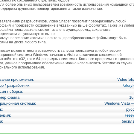
ожностью сохранения отдельных кадров.
я более опытных пользователей возможность использования командной ст
ддержка группового конвертирования а также извлечение.
аявлениям разработчиков, Video Shaper позволит преобразовать любой
офайл и произвести сохранение в указанных выше форматах. Также, из любо
офайла пользователь сможет извлечь аудиодорожку, сохранив в
ерживаемые, упомянутые выше.
льзуя перезаписываемые носители, преобразованные файлы могут быть
саны на диске любого типа.
юсам можно отнести возможность запуска программы в любой версии
ационной системы Windows начиная с Vista и заканчивая современной
яткой», как в32, так и 64-разрядных системах. Как и все программы от данного
ра, данное программное обеспечение можно использовать бесплатно случаи
онального использования.
вание приложения:
Video Sh
ор / разработчик:
Gloryl
сия / сборка:
мер файла:
16
рационная система:
Windows Vista 
к:
рус
ензия:
Free
а:
беспл