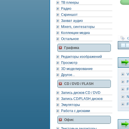
ТВ плееры
Радио
Скриншот
Захват аудио
Mixers, синтезаторы
Коллекции медиа
G
Остальное
Графика
Редакторы изображений
Просмотр
3D моделирование
V
Другое...
F
CD / DVD / FLASH
F
Запись дисков CD / DVD
N
Запись CD/FLASH дисков
F
Эмуляторы
Работа с дисками
Офис
Текстовые редакторы