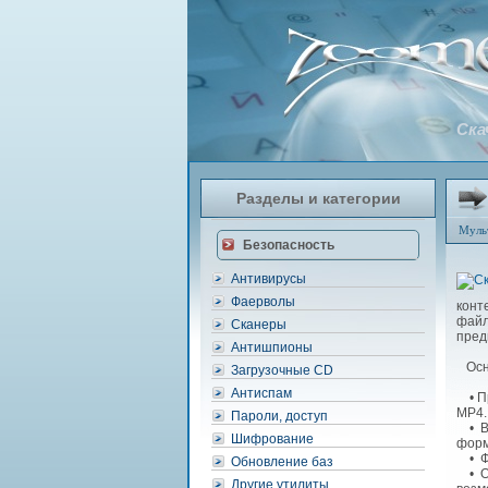
Ска
Разделы и категории
Муль
Безопасность
Антивирусы
Фаерволы
конт
файл
Сканеры
пред
Антишпионы
Осно
Загрузочные CD
Антиспам
• Пр
MP4.
Пароли, доступ
• Во
Шифрование
форм
• Фу
Обновление баз
• От
Другие утилиты