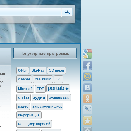
Популярные программы
64-bit
Blu-Ray
CD ripper
нии
о
cleaner
free studio
ISO
ео-
ю
portable
Microsoft
PDF
аудио
startup
аудиоплеер
видео
загрузочный диск
,
информация
менеджер паролей
с