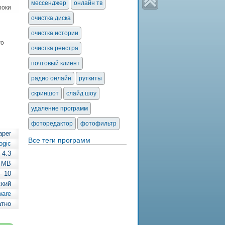
мессенджер
онлайн тв
роки
очистка диска
очистка истории
го
очистка реестра
почтовый клиент
радио онлайн
руткиты
скриншот
слайд шоу
удаление программ
фоторедактор
фотофильтр
aper
Все теги программ
ogic
4.3
 MB
— 10
ский
ware
атно