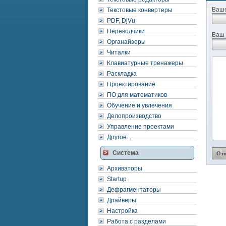
Ваше
Текстовые конвертеры
PDF, DjVu
Переводчики
Ваш 
Органайзеры
Читалки
Клавиатурные тренажеры
Раскладка
Проектирование
ПО для математиков
Обучение и увлечения
Делопроизводство
Управление проектами
Другое...
Система
Архиваторы
Startup
Дефрагментаторы
Драйверы
Настройка
Работа с разделами