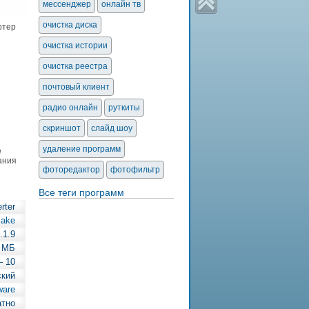
мессенджер
онлайн тв
очистка диска
ртер
очистка истории
очистка реестра
почтовый клиент
радио онлайн
руткиты
скриншот
слайд шоу
удаление программ
е
ания
фоторедактор
фотофильтр
Все теги программ
rter
make
.1.9
2 МБ
— 10
ский
ware
атно