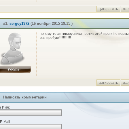
цитировать
жа
#1:
sergey1972
(16 ноября 2015 19:35 )
почему-то антивирусники против этой проги!не первы
раз пробую!!!!!!!!!!!!!!
цитировать
жа
Написать комментарий
 Имя:
E-Mail: