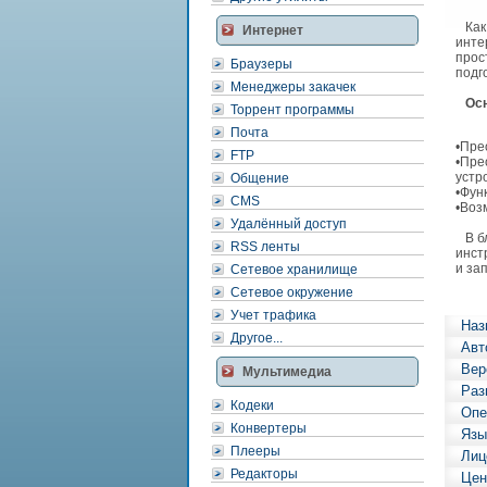
Как 
Интернет
инте
прос
Браузеры
подг
Менеджеры закачек
Осн
Торрент программы
Почта
•Пре
FTP
•Пре
устр
Общение
•Фун
CMS
•Воз
Удалённый доступ
В бл
RSS ленты
инст
и за
Сетевое хранилище
Сетевое окружение
Учет трафика
Наз
Другое...
Авт
Вер
Мультимедиа
Раз
Кодеки
Опе
Конвертеры
Язы
Плееры
Лиц
Редакторы
Цен