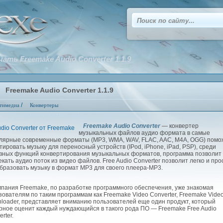
чать Freemake Audio Converter 1.1.9
Freemake Audio Converter 1.1.9
/
тимедиа
Конвертеры
Freemake Audio Converter
— конвертер
музыкальных файлов аудио формата в самые
лярные современные форматы (MP3, WMA, WAV, FLAC, AAC, M4A, OGG) помо
тировать музыку для переносный устройств (IPod, iPhone, iPad, PSP), среди
вных функций конвертирования музыкальных форматов, программа позволит
екать аудио поток из видео файлов. Free Audio Converter позволит легко и про
бразовать музыку в формат MP3 для своего плеера-MP3.
ания Freemake, по разработке программного обеспечения, уже знакомая
зователям по таким программам как Freemake Video Converter, Freemake Vide
loader, представляет вниманию пользователей еще один продукт, который
рное оценит каждый нуждающийся в такого рода ПО — Freemake Free Audio
erter.