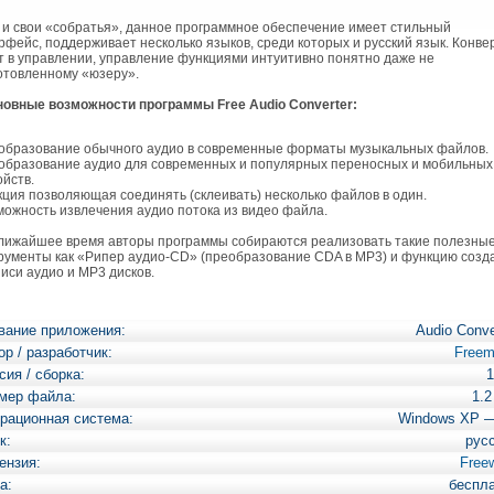
и свои «собратья», данное программное обеспечение имеет стильный
рфейс, поддерживает несколько языков, среди которых и русский язык. Конве
т в управлении, управление функциями интуитивно понятно даже не
отовленному «юзеру».
овные возможности программы Free Audio Converter:
образование обычного аудио в современные форматы музыкальных файлов.
образование аудио для современных и популярных переносных и мобильных
ойств.
кция позволяющая соединять (склеивать) несколько файлов в один.
можность извлечения аудио потока из видео файла.
ижайшее время авторы программы собираются реализовать такие полезны
рументы как «Рипер аудио-CD» (преобразование CDA в MP3) и функцию созд
писи аудио и MP3 дисков.
вание приложения:
Audio Conve
ор / разработчик:
Free
сия / сборка:
1
мер файла:
1.
рационная система:
Windows XP 
к:
рус
ензия:
Free
а:
беспл