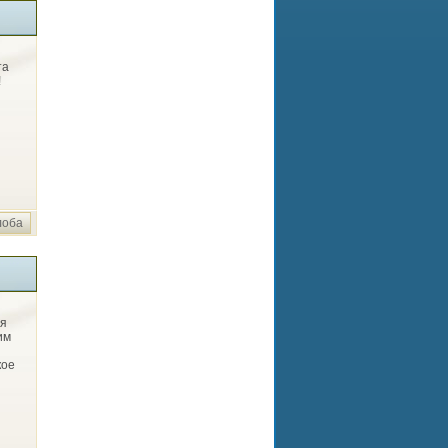
та
!
лоба
ля
им
кое