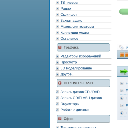
ТВ плееры
Радио
Скриншот
Захват аудио
Mixers, синтезаторы
Коллекции медиа
Остальное
Графика
F
Редакторы изображений
Просмотр
3D моделирование
Другое...
CD / DVD / FLASH
F
F
Запись дисков CD / DVD
Запись CD/FLASH дисков
F
Эмуляторы
F
Работа с дисками
F
Офис
Текстовые редакторы