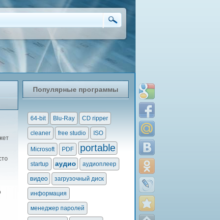
Популярные программы
64-bit
Blu-Ray
CD ripper
cleaner
free studio
ISO
жет
portable
Microsoft
PDF
сто
аудио
startup
аудиоплеер
видео
загрузочный диск
o
информация
менеджер паролей