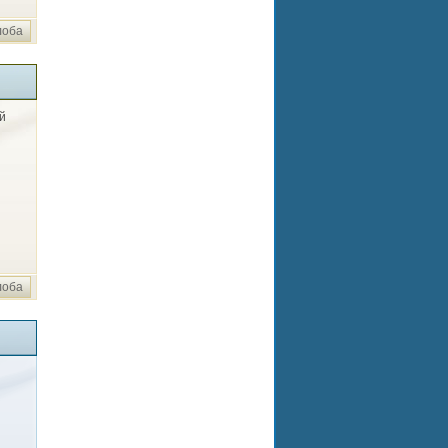
лоба
й
лоба