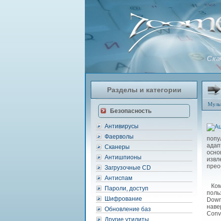
Ска
Разделы и категории
Муль
Безопасность
Антивирусы
Фаерволы
попу
адап
Сканеры
осно
Антишпионы
извл
прео
Загрузочные CD
Антиспам
Комп
Пароли, доступ
поль
Шифрование
Down
наве
Обновление баз
Conv
Другие утилиты