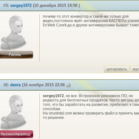
#3:
sergey1972
(10 декабря 2015 19:58 )
почему-то этот конвертор и такой-же только для
видео,постоянно жрёт антивирусник КАСПЕР,и утили
Dr.Web CureIt.да и другие антивирусники бывает тоже
цитировать
жа
#2:
denis
(16 ноября 2015 22:06
)
sergey1972
, не все. Встроенное рекламное ПО, не
редкость для бесплатных продуктов. Часто авторы д
того, что бы заработать на развитие, прибегают к так
способам.
На virustotal.com можно проверить файл и принять ка
то решение.