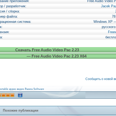
вание приложения:
Free Audio Video 
ор / разработчик:
Jacek Pa
сия / сборка:
мер файла:
78
рационная система:
Windows XP 
к:
русского
ензия:
Free
а:
беспл
Скачать Free Audio Video Pac 2.23
— Free Audio Video Pac 2.23 X64
Сообщить о новой 
ortable
аудио
видео
Pazera Software
Похожие публикации