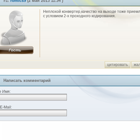
#1:
romics9
(2 мая 2013 11:34 )
Неплохой конвертер,качество на выходе тоже прием
с условием 2-х проходного кодирования.
цитировать
жа
Написать комментарий
 Имя:
E-Mail: