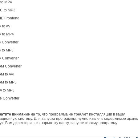
 to MP4
AC to MP3
ME Frontend
 to AVI
V to MP4
4 Converter
4 to MP3
V Converter
bM Converter
M to AVI
bM to MP3
A to MP3
e Converter
атите внимание
на то, что программа не требует инсталляции в вашу
ационную систему. Для запуска программы, нужно извлечь содержимое архив
ую Вам директорию, и открыв эту папку, запустите саму программу.