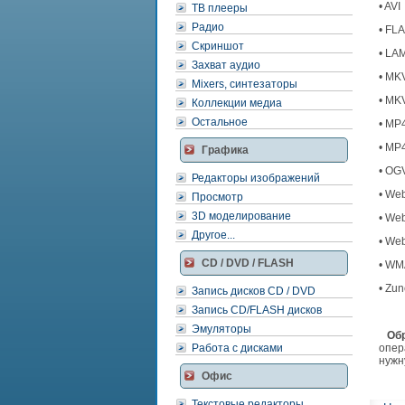
• AVI
ТВ плееры
Радио
• FL
Скриншот
• LA
Захват аудио
• MKV
Mixers, синтезаторы
• MK
Коллекции медиа
Остальное
• MP
• MP
Графика
• OG
Редакторы изображений
• We
Просмотр
3D моделирование
• Web
Другое...
• We
CD / DVD / FLASH
• WM
• Zun
Запись дисков CD / DVD
Запись CD/FLASH дисков
Эмуляторы
Обр
Работа с дисками
опер
нужн
Офис
Текстовые редакторы