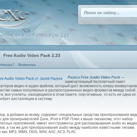
чать Free Audio Video Pack 2.23
Free Audio Video Pack 2.23
/
тимедиа
Конвертеры
Pazera Free Audio Video Pack
—
замечательный бесплатный пакет
ертеров видео и аудио файлов, который даст возможность юзеру конвертиров
ество самых популярных и распространенных видео-форматов между собой.
ти, все утилиты, находящиеся в этом пакете, портативные, то есть не одна из
ребует инсталляции в систему.
р, в добавок ко всему, содержит специальные средства преобразования вид
о для проигрывателей Zune, iPod и PSP. Плюс к выше сказаному, этот набор
латных приложений, имеет интструменты для распаковывания audio из меди
ов, а так же для преобразования audio между наиболее известными типами,
е как: MP3, WMA, OGG, WAV, AAC, AC3, FLAC.