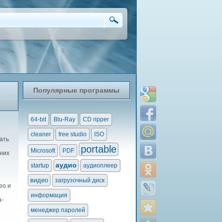
Популярные программы
64-bit
Blu-Ray
CD ripper
cleaner
free studio
ISO
ать
portable
Microsoft
PDF
 них
аудио
startup
аудиоплеер
видео
загрузочный диск
ео и
информация
а-
менеджер паролей