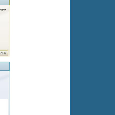
лемо
лоба