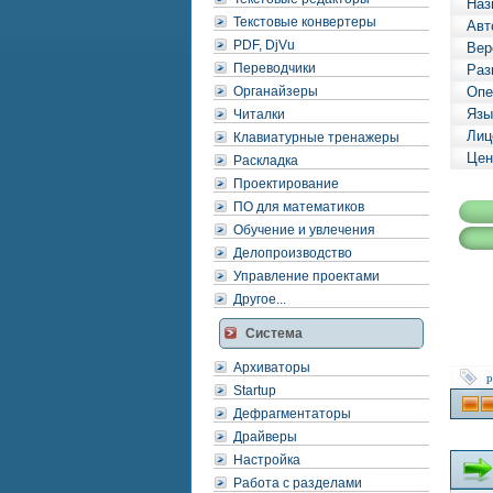
Наз
Текстовые конвертеры
Авт
PDF, DjVu
Вер
Переводчики
Раз
Органайзеры
Опе
Язы
Читалки
Лиц
Клавиатурные тренажеры
Цен
Раскладка
Проектирование
ПО для математиков
Обучение и увлечения
Делопроизводство
Управление проектами
Другое...
Система
Архиваторы
p
Startup
Дефрагментаторы
Драйверы
Настройка
Работа с разделами