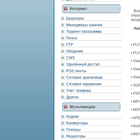
Интернет
Все 
обра
Браузеры
вход
Менеджеры закачек
Набо
Торрент программы
Почта
FTP
• FLV
Общение
• FLV
CMS
• Vid
Удалённый доступ
• Vid
RSS ленты
• Vid
Сетевое хранилище
Сетевое окружение
• 3GP
Учет трафика
• PS
Другое...
• MP4
Мультимедиа
• MOV
Кодеки
• AP
Конвертеры
• Aud
Плееры
• AVI
Редакторы