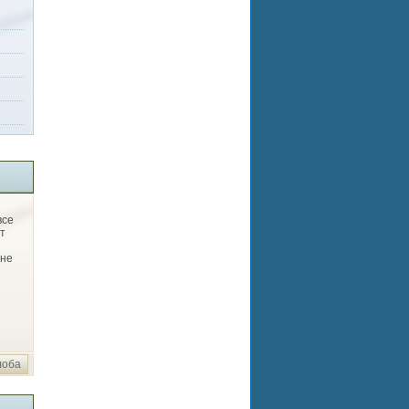
все
т
 не
лоба