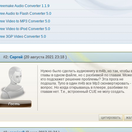
reemake Audio Converter 1.1.9
ree Audio to Flash Converter 5.0
ree Video to MP3 Converter 5.0
ree Video to iPod Converter 5.0
ree 3GP Video Converter 5.0
#2:
Сергей
(20 августа 2021 23:18 )
Нужно было сделать аудиокнигу в m4b, но так, чтобы 
главы в одном файле, но с разбивкой по главам. Може
кто подскажет решение проблемы? Эта прога не
подошла. Тупо в один m4b все Mp3 сконвертировать -
вопрос. Но когда открываешь в плеере, разбивки по
главам нет. Т.е., встроенный CUE не могу создать.
цитировать
жа