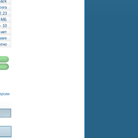
Pack
zera
2.23
 МБ
— 10
 нет
ware
атно
версии