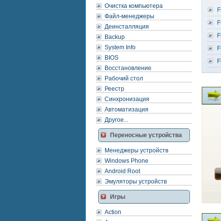
Очистка компьютера
F
Файл-менеджеры
F
Деинсталляция
F
Backup
System Info
F
BIOS
F
Восстановление
Рабочий стол
Реестр
Синхронизация
Автоматизация
Другое...
Переносные устройства
Менеджеры устройств
Windows Phone
Android Root
Эмуляторы устройств
Игры
Action