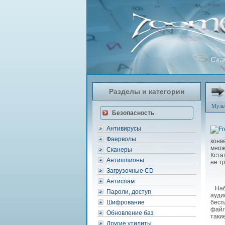
Ска
Разделы и категории
Муль
Безопасность
Антивирусы
Фаерволы
конв
множ
Сканеры
Кста
Антишпионы
не т
Загрузочные CD
Антиспам
Набо
Пароли, доступ
ауди
Шифрование
бесп
файл
Обновление баз
таки
Другие утилиты