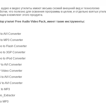
аудио и видео утилиты имеют весьма схожий внешний вид и технологию
ботки, что полезно для освоения программы в целом, и отдельно взятых утили
ящих в комплект этого продукта.
р утилит Free Audio Video Pack, имеет такие инструменты:
 to AVI Converter
 to MP3 Converter
eo to Flash Converter
eo to 3GP Converter
eo to iPod Converter
 to AVI Converter
P Video Converter
 to AVI Converter
 to AVI Converter
E to MP3
io_Extractor
 to MP3