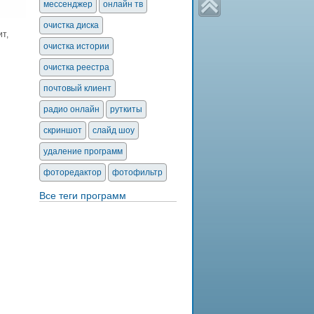
мессенджер
онлайн тв
очистка диска
т,
очистка истории
очистка реестра
почтовый клиент
радио онлайн
руткиты
скриншот
слайд шоу
удаление программ
фоторедактор
фотофильтр
Все теги программ