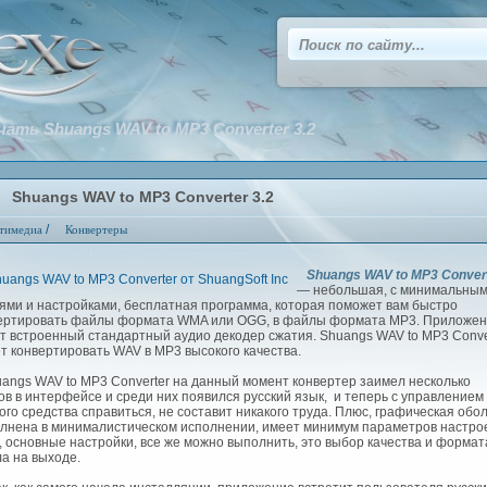
чать Shuangs WAV to MP3 Converter 3.2
Shuangs WAV to MP3 Converter 3.2
/
тимедиа
Конвертеры
Shuangs WAV to MP3 Conver
— небольшая, с минимальны
ями и настройками, бесплатная программа, которая поможет вам быстро
ертировать файлы формата WMA или OGG, в файлы формата MP3. Приложе
т встроенный стандартный аудио декодер сжатия. Shuangs WAV to MP3 Conve
т конвертировать WAV в MP3 высокого качества.
ngs WAV to MP3 Converter на данный момент конвертер заимел несколько
ов в интерфейсе и среди них появился русский язык, и теперь с управлением
ого средства справиться, не составит никакого труда. Плюс, графическая обо
лнена в минималистическом исполнении, имеет минимум параметров настрое
, основные настройки, все же можно выполнить, это выбор качества и формат
а на выходе.