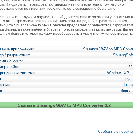
, как самого начала инсталляции, приложение встретит пользователя русск
ом. На одном из первых этапах, уведомляет пользователя о том, что оно
ространяется по лицензии freeware, то есть совершенно бесплатно.
е запуска получаем дружественный дружественные элементы управления в
ном окне. Проходим в опции и изменяем язык на родной. Сразу становится
тно, что Shuangs WAV to MP3 Converter предлагает определиться с форматом
да файла, а также выбрать битрейт, то есть определить качество звука. Дале
вляем файл, в которой желаем преобразовать и жмем кнопку конвертировать.
вание приложения:
Shuangs WAV to MP3 Conve
ор / разработчик:
ShuangSoft
сия / сборка:
мер файла:
1.2
рационная система:
Windows XP 
к:
рус
ензия:
Free
а:
беспл
Скачать Shuangs WAV to MP3 Converter 3.2
Сообщить о новой 