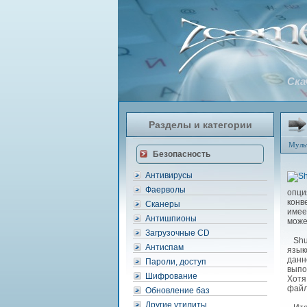
Ска
Разделы и категории
Муль
Безопасность
Антивирусы
Фаерволы
опци
конв
Сканеры
имее
Антишпионы
може
Загрузочные CD
Shua
Антиспам
язык
данн
Пароли, доступ
выпо
Шифрование
Хотя
файл
Обновление баз
Другие утилиты