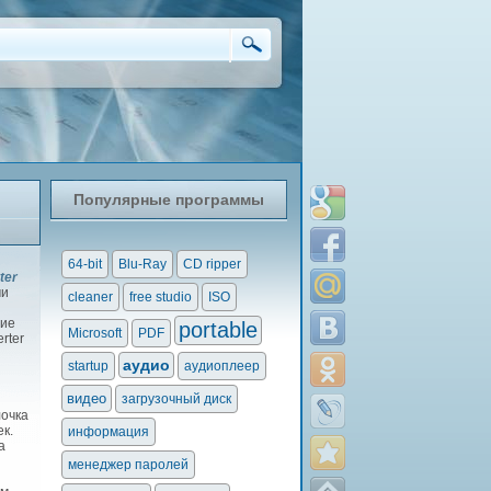
Популярные программы
64-bit
Blu-Ray
CD ripper
ter
ми
cleaner
free studio
ISO
ние
portable
Microsoft
PDF
rter
аудио
startup
аудиоплеер
видео
загрузочный диск
лочка
к.
информация
а
менеджер паролей