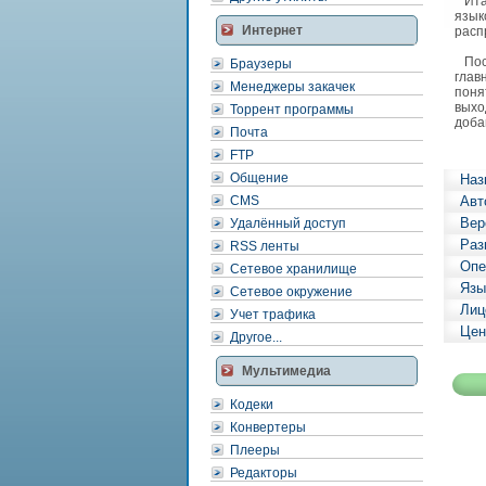
Итак
язык
Интернет
расп
Посл
Браузеры
глав
Менеджеры закачек
поня
выхо
Торрент программы
доба
Почта
FTP
Общение
Наз
CMS
Авт
Вер
Удалённый доступ
Раз
RSS ленты
Опе
Сетевое хранилище
Язы
Сетевое окружение
Лиц
Учет трафика
Цен
Другое...
Мультимедиа
Кодеки
Конвертеры
Плееры
Редакторы