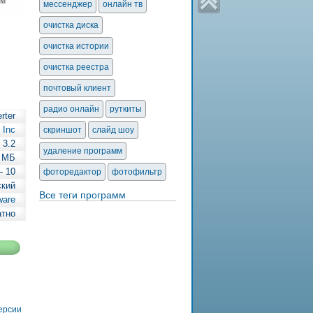
им
мессенджер
онлайн тв
очистка диска
очистка истории
очистка реестра
е
почтовый клиент
радио онлайн
руткиты
rter
 Inc
скриншот
слайд шоу
3.2
удаление программ
2 МБ
— 10
фоторедактор
фотофильтр
ский
Все теги программ
ware
атно
версии