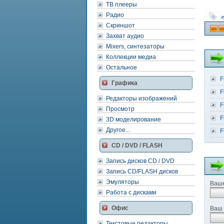
ТВ плееры
Радио
а
Скриншот
Захват аудио
Mixers, синтезаторы
Коллекции медиа
Остальное
F
Графика
F
Редакторы изображений
F
Просмотр
F
3D моделирование
Другое...
F
CD / DVD / FLASH
Запись дисков CD / DVD
Запись CD/FLASH дисков
Эмуляторы
Ваше
Работа с дисками
Офис
Ваш 
Текстовые редакторы