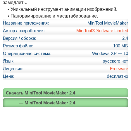
замедлить.
• Уникальный инструмент анимации изображений.
• Панорамирование и масштабирование.
Название приложения:
MiniTool MovieMaker
Автор / разработчик:
MiniTool® Software Limited
Версия / сборка:
2.4
Размер файла:
100 МБ
Операционная система:
Windows XP — 10
Язык:
русского нет
Лицензия:
Freeware
Цена:
бесплатно
Скачать MiniTool MovieMaker 2.4
— MiniTool MovieMaker 2.4