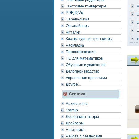
Текстовые конвертеры
M
PDF, DjVu
C
Переводчики
O
Органайзеры
E
Читалки
e
Клавиатурные тренажеры
Раскладка
Проектирование
ПО для математиков
Обучение и увлечения
Делопроизводство
Управление проектами
Другое...
Система
Архиваторы
Startup
Дефрагментаторы
Драйверы
Настройка
Работа с разделами