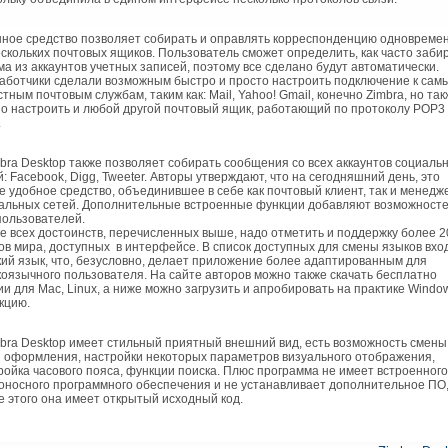
ое средство позволяет собирать и оправлять корреспонденцию одновреме
ескольких почтовых ящиков. Пользователь сможет определить, как часто заби
ма из аккаунтов учетных записей, поэтому все сделано будут автоматически.
аботчики сделали возможным быстро и просто настроить подключение к сам
стным почтовым службам, таким как: Mail, Yahoo! Gmail, конечно Zimbra, но та
о настроить и любой другой почтовый ящик, работающий по протоколу POP3
.
ra Desktop также позволяет собирать сообщения со всех аккаунтов социаль
й: Facebook, Digg, Tweeter. Авторы утверждают, что на сегодняшний день, это
е удобное средство, объединившее в себе как почтовый клиент, так и менедж
альных сетей. Дополнительные встроенные функции добавляют возможност
пользователей.
е всех достоинств, перечисленных выше, надо отметить и поддержку более 2
ов мира, доступных в интерфейсе. В список доступных для смены языков вхо
кий язык, что, безусловно, делает приложение более адаптированным для
коязычного пользователя. На сайте авторов можно также скачать бесплатно
ии для Mac, Linux, а ниже можно загрузить и апробировать на практике Windo
кцию.
ra Desktop имеет стильный приятный внешний вид, есть возможность смены
 оформления, настройки некоторых параметров визуального отображения,
ройка часового пояса, функции поиска. Плюс программа не имеет встроенного
оносного программного обеспечения и не устанавливает дополнительное ПО
е этого она имеет открытый исходный код.