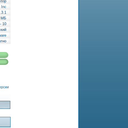
ktop
 Inc
.3.1
 МБ
— 10
ский
ware
атно
версии