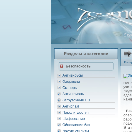
Ска
Разделы и категории
Инте
Безопасность
Антивирусы
Фаерволы
вклю
учет
Сканеры
людя
Антишпионы
адре
нако
Загрузочные CD
Антиспам
В на
Пароли, доступ
опер
Шифрование
рабо
подк
Обновление баз
Эта 
Другие утилиты
поск