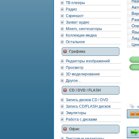
Наз
ТВ плееры
Авт
Радио
Вер
Скриншот
Раз
Захват аудио
Опе
Mixers, синтезаторы
Язы
Коллекции медиа
Лиц
Остальное
Цен
Графика
Редакторы изображений
Просмотр
3D моделирование
Другое...
CD / DVD / FLASH
Запись дисков CD / DVD
Запись CD/FLASH дисков
п
Эмуляторы
Работа с дисками
Офис
Текстовые редакторы