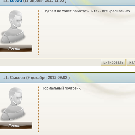
#2:
sdewd
(17 апреля 2015 11:03 )
C гуглем не хочет работать. А так - все красивенько.
цитировать
жа
#1: Сысоев (9 декабря 2013 09:02 )
Нормальный почтовик.