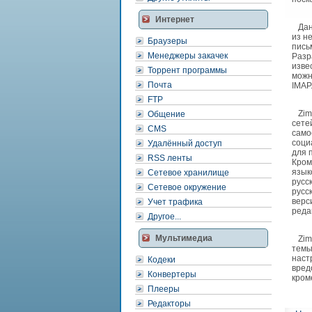
Интернет
Данн
из н
Браузеры
пись
Менеджеры закачек
Разр
изве
Торрент программы
можн
Почта
IMAP
FTP
Zimb
Общение
сете
CMS
само
соци
Удалённый доступ
для 
RSS ленты
Кром
язык
Сетевое хранилище
русс
Сетевое окружение
русс
верс
Учет трафика
реда
Другое...
Мультимедиа
Zimb
темы
наст
Кодеки
вред
Конвертеры
кром
Плееры
Редакторы