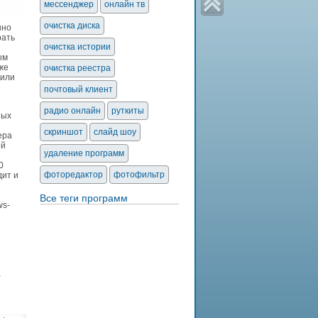
мессенджер
онлайн тв
очистка диска
нно
рать
очистка истории
ым
кже
очистка реестра
 или
почтовый клиент
радио онлайн
руткиты
ных
скриншот
слайд шоу
ера
ей
удаление программ
0
фоторедактор
фотофильтр
дит и
Все теги программ
ws-
,