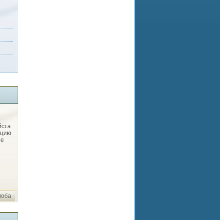
йста
кцию
ее
лоба