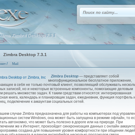
чать Zimbra Desktop 7.3.1
Zimbra Desktop 7.3.1
/
рнет
Mail
Zimbra Desktop
— представляет собой
многофункциональное бесплатное приложение,
чающее в себя не только почтовый клиент, позволяющий обслуживать нескол
ных записей, но и некоторые встроенные компоненты, помогающие деловым
м решать множество задач. К таким средствам относятся: интегрированная
сная книга, календарь и планировщик задач, ежедневник, функция портфель и
нец, подключение к аккаунтам социальных сетей.
шем случае Zimbra предназначена для работы на компьютерах под управле
ационных систем Windows, она может быть запущена в режиме офлайн, то ес
тать автономно, что может быть полезно в дороге или на природе. При
лючении же к Интернет, произойдет синхронизация данных с онлайн аккаунто
программа создана для повышения уровня комфортности при общении людей
ольку объединила в едином интерфейсе несколько протоколов связи.