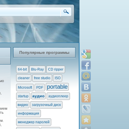
Популярные программы
64-bit
Blu-Ray
CD ripper
cleaner
free studio
ISO
ько
portable
Microsoft
PDF
,
аудио
startup
аудиоплеер
видео
загрузочный диск
нием
ть
информация
м.
менеджер паролей
,