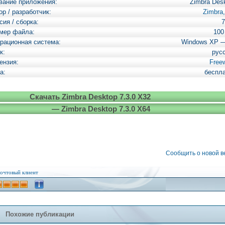
вание приложения:
Zimbra Des
ор / разработчик:
Zimbra,
сия / сборка:
7
мер файла:
100
рационная система:
Windows XP 
к:
рус
ензия:
Free
а:
беспл
Скачать Zimbra Desktop 7.3.0 X32
— Zimbra Desktop 7.3.0 X64
Сообщить о новой 
очтовый клиент
Похожие публикации