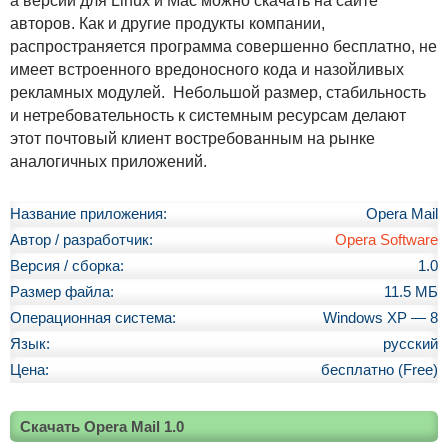
а версии для Linux и Mac можно скачать на сайте
авторов. Как и другие продукты компании,
распространяется программа совершенно бесплатно, не
имеет встроенного вредоносного кода и назойливых
рекламных модулей. Небольшой размер, стабильность
и нетребовательность к системным ресурсам делают
этот почтовый клиент востребованным на рынке
аналогичных приложений.
Название приложения:
Opera Mail
Автор / разработчик:
Opera Software
Версия / сборка:
1.0
Размер файла:
11.5 МБ
Операционная система:
Windows XP — 8
Язык:
русский
Цена:
бесплатно (Free)
Скачать Opera Mail 1.0