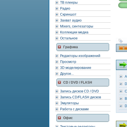
ТВ плееры
Радио
Скриншот
Захват аудио
Mixers, синтезаторы
Коллекции медиа
Остальное
Графика
Редакторы изображений
Просмотр
3D моделирование
Другое...
A
CD / DVD / FLASH
D
Запись дисков CD / DVD
C
Запись CD/FLASH дисков
B
Эмуляторы
D
Работа с дисками
Офис
Текстовые редакторы