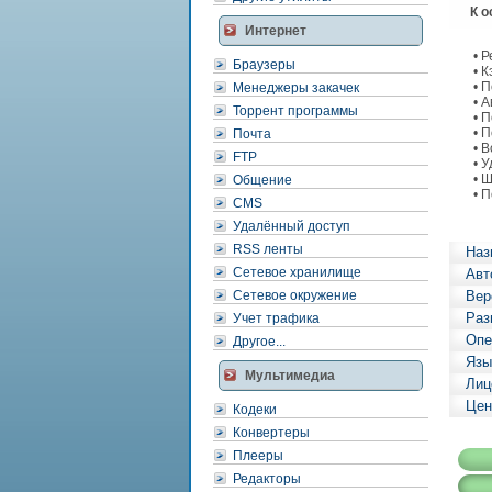
К ос
Интернет
• Ре
Браузеры
• Кэ
• По
Менеджеры закачек
• Ав
Торрент программы
• По
• По
Почта
• Во
FTP
• Уд
• Ши
Общение
• По
CMS
Удалённый доступ
RSS ленты
Наз
Сетевое хранилище
Авт
Сетевое окружение
Вер
Раз
Учет трафика
Опе
Другое...
Язы
Мультимедиа
Лиц
Цен
Кодеки
Конвертеры
Плееры
Редакторы