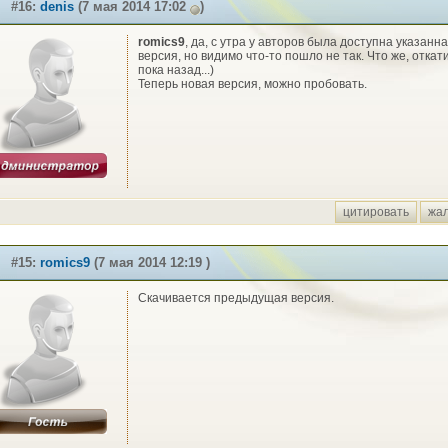
#16:
denis
(7 мая 2014 17:02
)
romics9
, да, с утра у авторов была доступна указанн
версия, но видимо что-то пошло не так. Что же, откат
пока назад...)
Теперь новая версия, можно пробовать.
цитировать
жа
#15:
romics9
(7 мая 2014 12:19 )
Скачивается предыдущая версия.