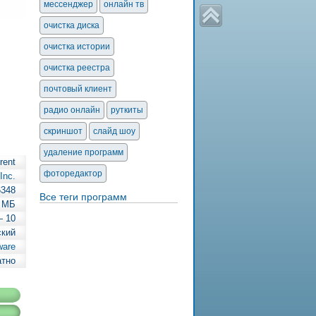
мессенджер
онлайн тв
очистка диска
очистка истории
очистка реестра
почтовый клиент
радио онлайн
руткиты
скриншот
слайд шоу
удаление программ
rent
фоторедактор
 Inc.
6348
Все теги программ
 МБ
— 10
ский
ware
атно