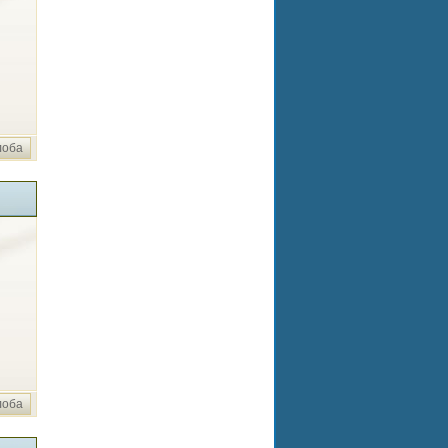
лоба
лоба