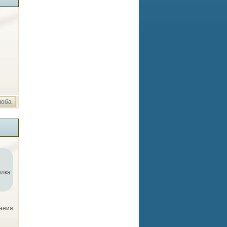
лоба
ылка
вания