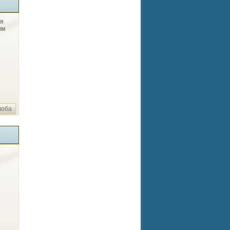
ая
им
лоба