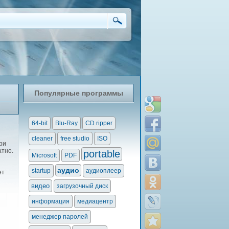
Популярные программы
64-bit
Blu-Ray
CD ripper
cleaner
free studio
ISO
ри
атно.
portable
Microsoft
PDF
аудио
startup
аудиоплеер
ет
видео
загрузочный диск
информация
медиацентр
менеджер паролей