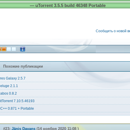
— uTorrent 3.5.5 build 46348 Portable
Сообщить о новой 
Похожие публикации
res Galaxy 2.5.7
eluge 2.1.1
abos 0.8.2
itTorrent 7.10.5.46193
C++ 0.871 + Portable
#23:
Jānis Davans
(14 ноября 2020 11:08 )