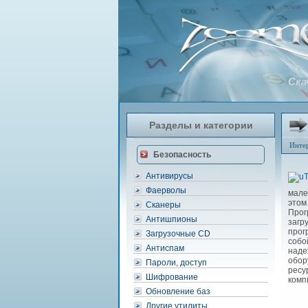
Ска
Разделы и категории
Инте
Безопасность
Антивирусы
Фаерволы
мале
этом
Сканеры
Прог
Антишпионы
загр
прог
Загрузочные CD
собо
Антиспам
наде
обор
Пароли, доступ
ресу
Шифрование
комп
Обновление баз
Другие утилиты