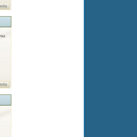
лоба
лка
лоба