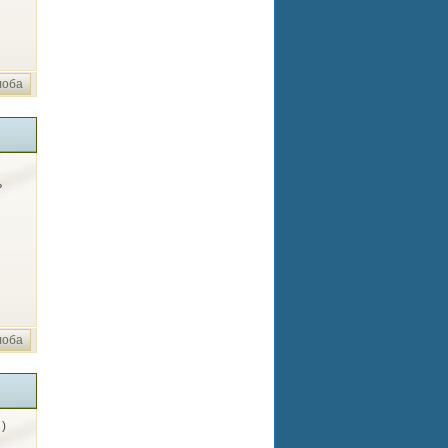
лоба
ь
лоба
 )