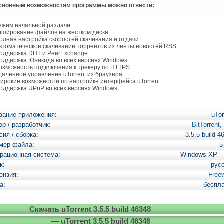
новным возможностям программы можно отнести:
жим начальной раздачи
ширование файлов на жестком диске.
лная настройка скоростей скачивания и отдачи.
томатическое скачивание торрентов из ленты новостей RSS.
ддержка DHT и PeerExchange.
ддержка Юникода во всех версиях Windows.
зможность подключения к трекеру по HTTPS.
аленное управление uTorrent из браузера.
рокие возможности по настройке интерфейса uTorrent.
ддержка UPnP во всех версиях Windows.
вание приложения:
uTor
ор / разработчик:
BitTorrent,
сия / сборка:
3.5.5 build 4
мер файла:
5
рационная система:
Windows XP 
к:
рус
ензия:
Free
а:
беспл
Скачать uTorrent 3.5.5 build 46348
— uTorrent 3.5.5 build 46348