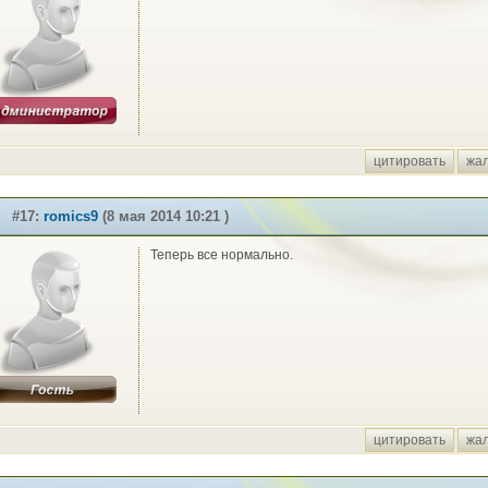
цитировать
жа
#17:
romics9
(8 мая 2014 10:21 )
Теперь все нормально.
цитировать
жа