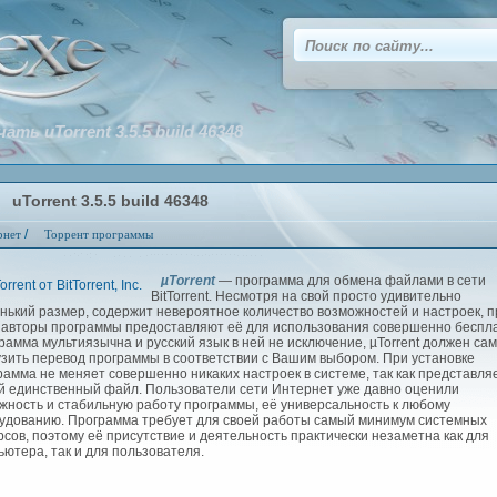
чать uTorrent 3.5.5 build 46348
uTorrent 3.5.5 build 46348
/
рнет
Торрент программы
µTorrent
— программа для обмена файлами в сети
BitTorrent. Несмотря на свой просто удивительно
нький размер, содержит невероятное количество возможностей и настроек, п
 авторы программы предоставляют её для использования совершенно беспл
рамма мультиязычна и русский язык в ней не исключение, µTorrent должен сам
узить перевод программы в соответствии с Вашим выбором. При установке
рамма не меняет совершенно никаких настроек в системе, так как представля
й единственный файл. Пользователи сети Интернет уже давно оценили
жность и стабильную работу программы, её универсальность к любому
удованию. Программа требует для своей работы самый минимум системных
рсов, поэтому её присутствие и деятельность практически незаметна как для
ьютера, так и для пользователя.