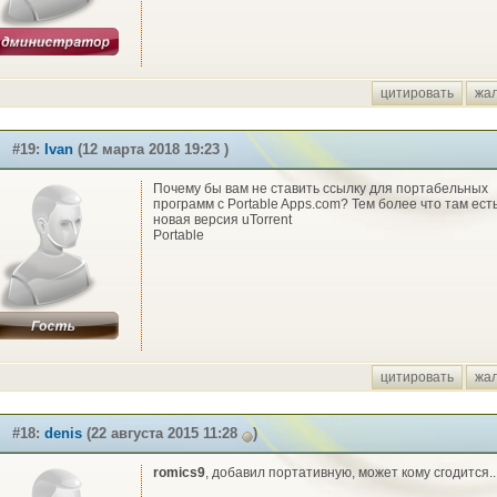
цитировать
жа
#19:
Ivan
(12 марта 2018 19:23 )
Почему бы вам не ставить ссылку для портабельных
программ с Portable Apps.com? Тем более что там ест
новая версия uTorrent
Portable
цитировать
жа
#18:
denis
(22 августа 2015 11:28
)
romics9
, добавил портативную, может кому сгодится..