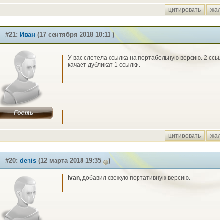
цитировать
жа
#21:
Иван
(17 сентября 2018 10:11 )
У вас слетела ссылка на портабельную версию. 2 ссы
качает дубликат 1 ссылки.
цитировать
жа
#20:
denis
(12 марта 2018 19:35
)
Ivan
, добавил свежую портативную версию.