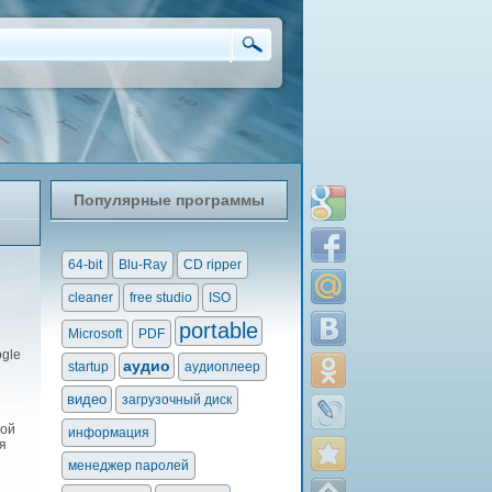
Популярные программы
64-bit
Blu-Ray
CD ripper
cleaner
free studio
ISO
portable
Microsoft
PDF
gle
аудио
startup
аудиоплеер
видео
загрузочный диск
вой
информация
я
менеджер паролей