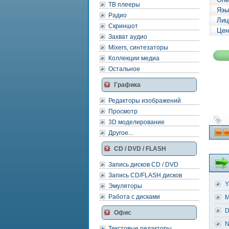
ТВ плееры
Язы
Радио
Лиц
Скриншот
Цен
Захват аудио
Mixers, синтезаторы
Коллекции медиа
Остальное
Графика
Редакторы изображений
Просмотр
3D моделирование
Другое...
CD / DVD / FLASH
Запись дисков CD / DVD
Запись CD/FLASH дисков
Y
Эмуляторы
Работа с дисками
M
D
Офис
N
Текстовые редакторы