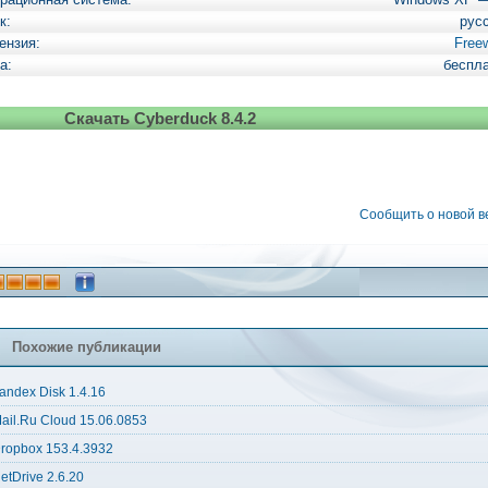
к:
рус
ензия:
Free
а:
беспл
Скачать Cyberduck 8.4.2
Сообщить о новой 
Похожие публикации
andex Disk 1.4.16
ail.Ru Cloud 15.06.0853
ropbox 153.4.3932
etDrive 2.6.20