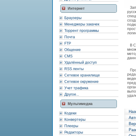
Запу
Интернет
русс
спец
Браузеры
созд
Менеджеры закачек
подк
прос
Торрент программы
логи
Почта
FTP
В Cy
множ
Общение
мето
CMS
данн
Удалённый доступ
RSS ленты
Прог
реда
Сетевое хранилище
веде
Сетевое окружение
пред
орга
Учет трафика
выпо
Другое...
удал
Мультимедиа
Наз
Кодеки
Авт
Конвертеры
Вер
Плееры
Раз
Редакторы
Опе