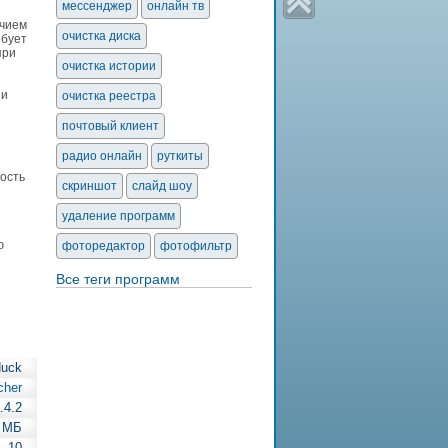
мессенджер
онлайн тв
ичием
очистка диска
ебует
при
очистка истории
 и
очистка реестра
почтовый клиент
радио онлайн
руткиты
ость
скриншот
слайд шоу
удаление программ
ю
фоторедактор
фотофильтр
Все теги программ
duck
cher
.4.2
 МБ
— 10