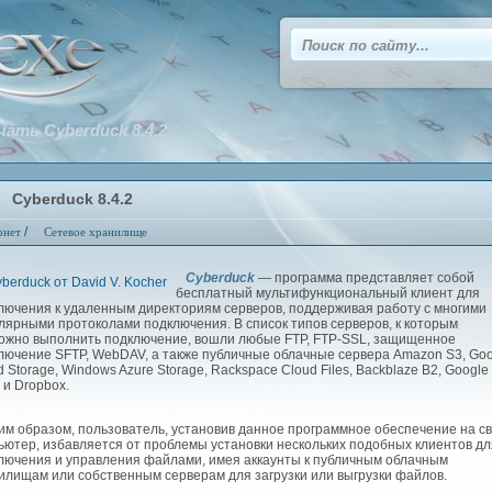
чать Cyberduck 8.4.2
Cyberduck 8.4.2
/
рнет
Сетевое хранилище
Cyberduck
— программа представляет собой
бесплатный мультифункциональный клиент для
лючения к удаленным директориям серверов, поддерживая работу с многими
лярными протоколами подключения. В список типов серверов, к которым
ожно выполнить подключение, вошли любые FTP, FTP-SSL, защищенное
лючение SFTP, WebDAV, а также публичные облачные сервера Amazon S3, Goo
d Storage, Windows Azure Storage, Rackspace Cloud Files, Backblaze B2, Google
 и Dropbox.
м образом, пользователь, установив данное программное обеспечение на с
ьютер, избавляется от проблемы установки нескольких подобных клиентов дл
лючения и управления файлами, имея аккаунты к публичным облачным
илищам или собственным серверам для загрузки или выгрузки файлов.