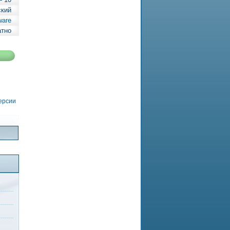
ский
ware
атно
версии