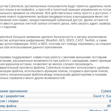
стив Cyberduck, русскоязычные пользователи будут приятно удивлены нал
кого языка в интерфейсе, а простой и понятный принцип управления не потр
иального времени на обучение. Всё действительно очень просто и доступно: 
ании нового подключения, выбрав предварительно в выпадающем меню тип
лючения или сервис, предоставляющий публичный доступ. Далее останется
то ввести данные учетной записи сетевого диска, либо указать адрес сервера
н с паролем.
berduck большое внимание уделено безопасности и авторы реализовали
ество алгоритмов шифрования: Blowfish, AES, 3DES, CAST, Twofish, а также
ды аутентификации: SHA1 и MD5, поэтому нет повода переживать за сохранн
ых при использовании данного приложения.
рамма поддерживает совместную работу с многими внешними тестовыми
кторами, расширенные возможности при работе с закладками, имеет функци
ния журналов истории, позволяет во многих случаях производить
варительный просмотр файлов. Cyberduck позволяет использовать удобную
низацию файлов, использовать функцию поиска, создавать критерии поиска,
лнять синхронизацию файлов между локальными директориями и папками
енных серверов и много других возможностей.
вание приложения:
Cyber
ор / разработчик:
David V. Ko
сия / сборка:
8
мер файла:
48
рационная система:
Windows XP 