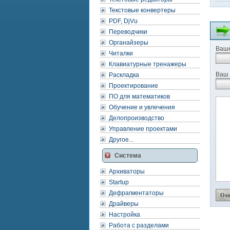
Текстовые конвертеры
PDF, DjVu
Переводчики
Органайзеры
Ваше
Читалки
Клавиатурные тренажеры
Ваш 
Раскладка
Проектирование
ПО для математиков
Обучение и увлечения
Делопроизводство
Управление проектами
Другое...
Система
Архиваторы
Startup
Дефрагментаторы
Драйверы
Настройка
Работа с разделами