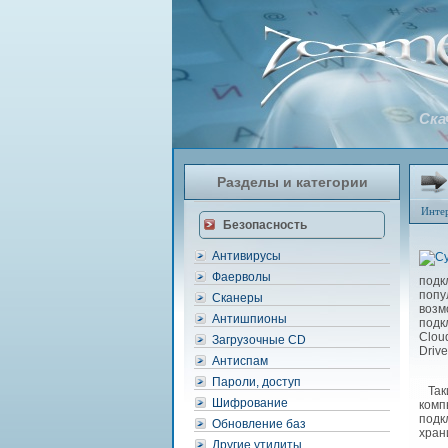
Ска
Разделы и категории
Инте
Безопасность
Антивирусы
Фаерволы
подк
попу
Сканеры
возм
Антишпионы
подк
Clou
Загрузочные CD
Drive
Антиспам
Пароли, доступ
Таки
Шифрование
комп
подк
Обновление баз
хран
Другие утилиты