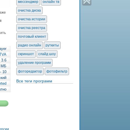
мессенджер
онлайн тв
очистка диска
даже
очистка истории
в
очистка реестра
ить
почтовый клиент
радио онлайн
руткиты
ayer
скриншот
слайд шоу
ITVA
3.6
удаление программ
2 МБ
фоторедактор
фотофильтр
— 10
ский
Все теги программ
rted
атно
версии