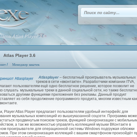
чать Atlas Player 3.6
Atlas Player 3.6
/
рнет
Менеджер закачек
Atlasplayer
– бесплатный проигрыватель музыкальных
треков в сети «вконтакте». Разработчики компании ITVA,
лагают пользователям ещё одно бесплатное решение, которое позволит не
ко слушать музыкальные треки в данной социальной сети, но также бесплатн
зоваться другими функциями приложения без рекламы. Данный продукт
ставляет из себя продолжение программного продукта, многим известным как
вконтакте.
, Player Atlas Player предлагает пользователям удобный интерфейс для
ивания музыкальных композиций из вышеуказанной соцсети. Программа може
астаться продвинутым поиском треков, функцией синхронизации с мобильны
ойством, а так же возможностью управлять коллекцией музыки ВКонтакте в
ном проигрывателе для операционной системы Windows подгружая обложки
омов. При этом синхронизация коллекций с вашим смартфоном произойдёт п