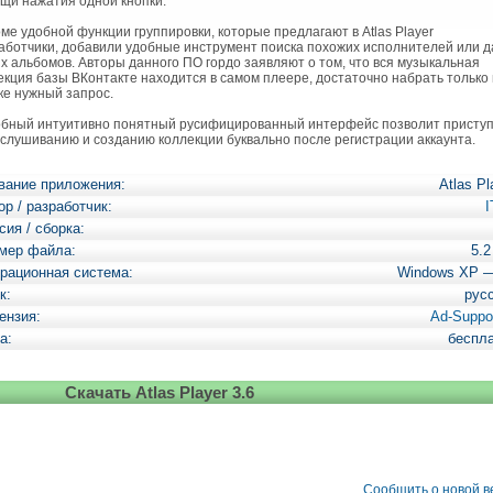
щи нажатия одной кнопки.
е удобной функции группировки, которые предлагают в Atlas Player
аботчики, добавили удобные инструмент поиска похожих исполнителей или 
х альбомов. Авторы данного ПО гордо заявляют о том, что вся музыкальная
екция базы ВКонтакте находится в самом плеере, достаточно набрать только 
ке нужный запрос.
ный интуитивно понятный русифицированный интерфейс позволит приступ
ослушиванию и созданию коллекции буквально после регистрации аккаунта.
вание приложения:
Atlas Pl
ор / разработчик:
сия / сборка:
мер файла:
5.
рационная система:
Windows XP 
к:
рус
ензия:
Ad-Suppo
а:
беспл
Скачать Atlas Player 3.6
Сообщить о новой 