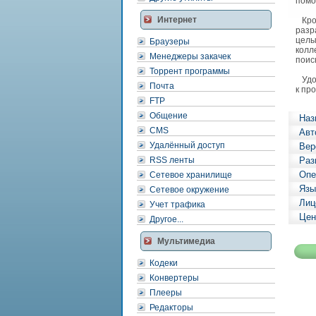
помо
Интернет
Кром
разр
целы
Браузеры
колл
Менеджеры закачек
поис
Торрент программы
Удоб
Почта
к пр
FTP
Общение
Наз
CMS
Авт
Удалённый доступ
Вер
RSS ленты
Раз
Опе
Сетевое хранилище
Язы
Сетевое окружение
Лиц
Учет трафика
Цен
Другое...
Мультимедиа
Кодеки
Конвертеры
Плееры
Редакторы