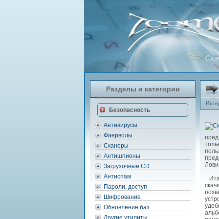
Ска
Разделы и категории
Инте
Безопасность
Антивирусы
Фаерволы
пред
толь
Сканеры
поль
Антишпионы
пред
Лови
Загрузочные CD
Антиспам
Итак
скач
Пароли, доступ
похв
Шифрование
устр
удоб
Обновление баз
альб
Другие утилиты