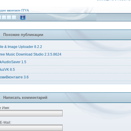
удио
вконтакте
ITVA
Похожие публикации
ile & Image Uploader 8.2.2
ree Music Download Studio 2.3.5.8624
kAudioSaver 1.5
uzVK 6.5
овиВконтакте 3.6
Написать комментарий
 Имя:
E-Mail: