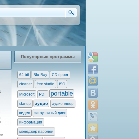
Популярные программы
64-bit
Blu-Ray
CD ripper
cleaner
free studio
ISO
о
portable
Microsoft
PDF
аудио
startup
аудиоплеер
видео
загрузочный диск
т
м
информация
менеджер паролей
ри