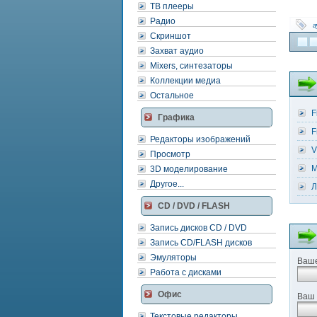
ТВ плееры
Радио
а
Скриншот
Захват аудио
Mixers, синтезаторы
Коллекции медиа
Остальное
F
Графика
F
Редакторы изображений
V
Просмотр
M
3D моделирование
Другое...
Л
CD / DVD / FLASH
Запись дисков CD / DVD
Запись CD/FLASH дисков
Эмуляторы
Ваше
Работа с дисками
Офис
Ваш 
Текстовые редакторы