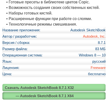
• Готовые пресеты в библиотеке цветов Copic.
• Возможность создания своих собственных кистей.
• Наборы готовых кистей.
• Расширенные функции при работе со слоями.
• Технологичные режимы смешивания.
Название приложения:
Autodesk SketchBook
Автор / разработчик:
Autodesk, Inc.
Версия / сборка:
8.7.1
Размер файла:
83 МБ
Операционная система:
Windows 8 — 10
Язык:
русский
Лицензия:
Freeware
Цена:
бесплатно
Скачать Autodesk SketchBook 8.7.1 X32
— Autodesk SketchBook 8.7.1 X64