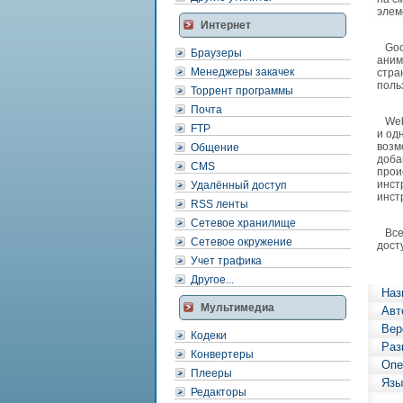
элем
Интернет
Goog
Браузеры
аним
Менеджеры закачек
стра
поль
Торрент программы
Почта
Web 
FTP
и од
возм
Общение
доба
CMS
прои
инст
Удалённый доступ
инст
RSS ленты
Сетевое хранилище
Все 
Сетевое окружение
дост
Учет трафика
Другое...
Наз
Мультимедиа
Авт
Вер
Кодеки
Раз
Конвертеры
Опе
Плееры
Язы
Редакторы