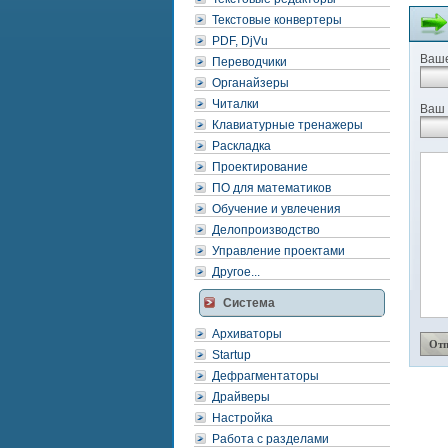
Текстовые конвертеры
PDF, DjVu
Ваше
Переводчики
Органайзеры
Читалки
Ваш 
Клавиатурные тренажеры
Раскладка
Проектирование
ПО для математиков
Обучение и увлечения
Делопроизводство
Управление проектами
Другое...
Система
Архиваторы
Startup
Дефрагментаторы
Драйверы
Настройка
Работа с разделами