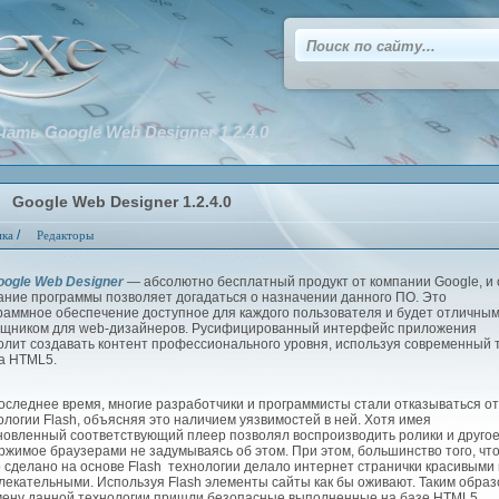
чать Google Web Designer 1.2.4.0
Google Web Designer 1.2.4.0
/
ика
Редакторы
oogle Web Designer
— абсолютно бесплатный продукт от компании Google, и
ание программы позволяет догадаться о назначении данного ПО. Это
раммное обеспечение доступное для каждого пользователя и будет отличны
щником для web-дизайнеров. Русифицированный интерфейс приложения
олит создавать контент профессионального уровня, используя современный 
а HTML5.
следнее время, многие разработчики и программисты стали отказываться от
ологии Flash, объясняя это наличием уязвимостей в ней. Хотя имея
новленный соответствующий плеер позволял воспроизводить ролики и друго
ржимое браузерами не задумываясь об этом. При этом, большинство того, чт
 сделано на основе Flash технологии делало интернет странички красивыми 
лекательными. Используя Flash элементы сайты как бы оживают. Таким образ
мену данной технологии пришли безопасные выполненные на базе HTML5