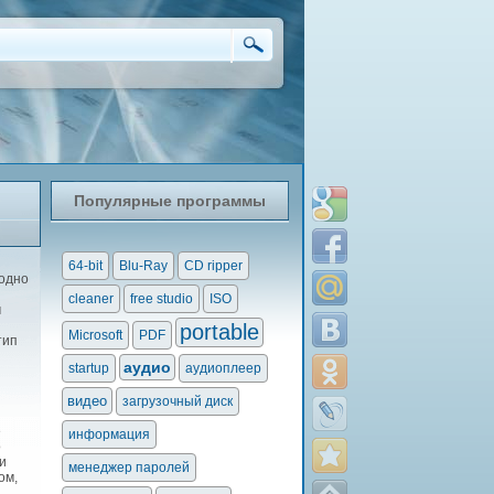
Популярные программы
64-bit
Blu-Ray
CD ripper
 одно
cleaner
free studio
ISO
м
portable
Microsoft
PDF
тип
аудио
startup
аудиоплеер
видео
загрузочный диск
е
информация
о
и
менеджер паролей
ом,