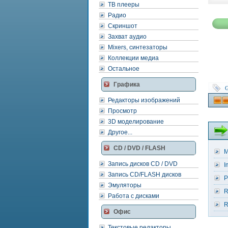
ТВ плееры
Радио
Скриншот
Захват аудио
Mixers, синтезаторы
Коллекции медиа
Остальное
Графика
G
Редакторы изображений
Просмотр
3D моделирование
Другое...
CD / DVD / FLASH
M
Запись дисков CD / DVD
I
Запись CD/FLASH дисков
P
Эмуляторы
R
Работа с дисками
R
Офис
Текстовые редакторы