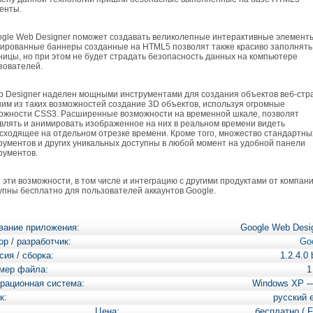
енты.
le Web Designer поможет создавать великолепные интерактивные элемент
ированные баннеры созданные на HTML5 позволят также красиво заполнять
ницы, но при этом не будет страдать безопасность данных на компьютере
зователей.
Designer наделен мощными инструментами для создания объектов веб-стр
ним из таких возможностей создание 3D объектов, используя огромные
ожности CSS3. Расширенные возможности на временной шкале, позволят
влять и анимировать изображенное на них в реальном времени видеть
сходящее на отдельном отрезке времени. Кроме того, множество стандартны
рументов и других уникальных доступны в любой момент на удобной панели
рументов.
эти возможности, в том числе и интеграцию с другими продуктами от компан
упны бесплатно для пользователей аккаунтов Google.
вание приложения:
Google Web Desi
ор / разработчик:
Go
сия / сборка:
1.2.4.0 
мер файла:
1
рационная система:
Windows XP 
к:
русский 
Цена:
бесплатно ( F