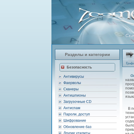
Ска
Разделы и категории
Граф
Безопасность
G
Антивирусы
назв
Фаерволы
прог
помо
Сканеры
позв
Антишпионы
язык
Загрузочные CD
Антиспам
В по
техн
Пароли, доступ
уста
Шифрование
соде
было
Обновление баз
прив
Другие утилиты
на с