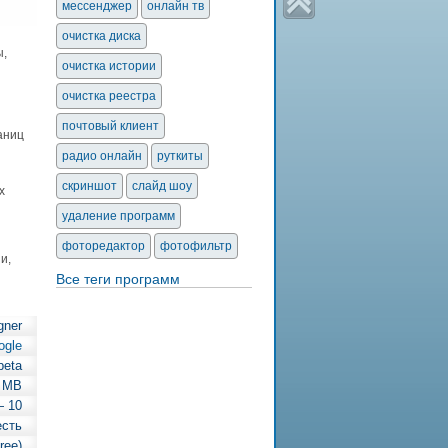
мессенджер
онлайн тв
очистка диска
ы,
очистка истории
очистка реестра
почтовый клиент
аниц
радио онлайн
руткиты
скриншот
слайд шоу
х
удаление программ
фоторедактор
фотофильтр
ии,
Все теги программ
gner
ogle
beta
 MB
— 10
есть
ree)