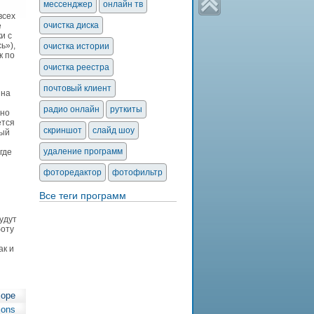
мессенджер
онлайн тв
всех
очистка диска
е
и с
ь»),
очистка истории
к по
очистка реестра
почтовый клиент
 на
радио онлайн
руткиты
 но
ется
скриншот
слайд шоу
ный
удаление программ
где
и
фоторедактор
фотофильтр
Все теги программ
удут
боту
ак и
lope
ions