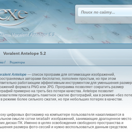
чать Voralent Antelope 5.2
Voralent Antelope 5.2
/
ика
Редакторы
ralent Antelope
— список программ для оптимизации изображений,
ространяемых авторами бесплатно, пополнен простым, но при этом
твительно работающим эффективным инструментом для уменьшения разме
ражений формата PNG или JPG. Программа позволяет сократить размер
графий примерно на треть без потери качества. Antelope позволит
зователям производить пакетное сжатие фотографий, как в режиме «без поте
и в режиме более сильного сжатия, но при небольших потерях в качестве.
оху цифровых фотокамер на компьютере пользователя накапливаются в
альном смысле сотни гигабайт изображений, занимающие драгоценное место
ких дисках ПК. Именно в целях освобождения свободного пространства и
ьшения размера фото-сессий и нужно воспользоваться данным средством.