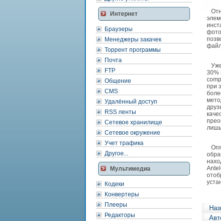
Отно
Интернет
элем
инст
Браузеры
фото
позв
Менеджеры закачек
файл
Торрент программы
Почта
Уже 
FTP
30% 
comp
Общение
при 
CMS
боле
мето
Удалённый доступ
друз
RSS ленты
каче
прео
Сетевое хранилище
лишь
Сетевое окружение
Учет трафика
Опят
Другое...
обра
нахо
Ante
Мультимедиа
отоб
уста
Кодеки
Конвертеры
Плееры
Наз
Редакторы
Авт