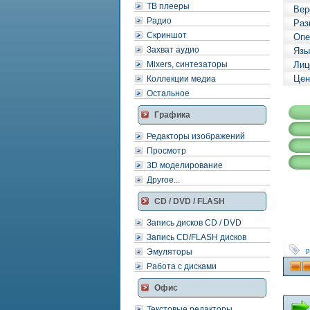
ТВ плееры
Вер
Радио
Раз
Скриншот
Опе
Захват аудио
Язы
Mixers, синтезаторы
Лиц
Цен
Коллекции медиа
Остальное
Графика
Редакторы изображений
Просмотр
3D моделирование
Другое...
CD / DVD / FLASH
Запись дисков CD / DVD
Запись CD/FLASH дисков
р
Эмуляторы
Работа с дисками
Офис
Текстовые редакторы