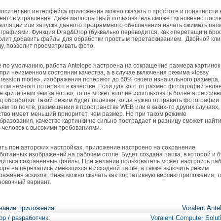
сительно интерфейса приложения можно сказать о простоте и понятности 
ентов управления. Даже малоопытный пользователь сможет мгновенно посл
алляции или запуска данного программного обеспечения начать сжимать папк
графиями. Функция Drag&Drop (буквально переводится, как «перетащи и брос
олит добавить файлы для обработки простым перетаскиванием. Двойной кли
у, позволит просматривать фото.
по умолчанию, работа Antelope настроена на сокращение размера картинок
при неизменном состоянии качества, а в случае включения режима «lossy
ression mode», изображения потеряют до 60% своего изначального размера,
этом немного потеряют в качестве. Если для кого то размер фотографий явля
е критичным чем качество, то он может вполне использовать более агрессив
д обработки. Такой режим будет полезен, когда нужно отправить фотографии
ьям по почте, размещении в пространстве WEB или в каких-то других случаях, 
ство имеет меньший приоритет, чем размер. Но при таком режиме
бразования, качество картинки не сильно пострадает и разницу сможет найт
 человек с высокими требованиями.
ь при авторских настройках, приложение настроено на сохранение
ботанных изображений на рабочем столе. Будет создана папка, в которой и б
диться сохраненные файлы. При желании пользователь может настроить ра
lope на перезапись имеющихся в исходной папке, а также включить режим
ражения эскизов. Ниже можно скачать как портативную версию приложения, т
новочный вариант.
вание приложения:
Voralent Ante
ор / разработчик:
Voralent Computer Solut