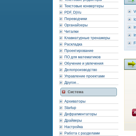
Текстовые конвертеры
V
PDF, DjVu
Переводчики
I
Органайзеры
I
Читалки
I
Клавиатурные тренажеры
F
Раскладка
Проектирование
ПО для математиков
Обучение и увлечения
Делопроизводство
Управление проектами
Другое...
Система
Архиваторы
Startup
Дефрагментаторы
Драйверы
Настройка
Работа с разделами