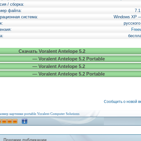
сия / сборка:
мер файла:
7.
рационная система:
Windows XP 
к:
русского
ензия:
Free
а:
беспл
Скачать Voralent Antelope 5.2
— Voralent Antelope 5.2 Portable
— Voralent Antelope 5.2
— Voralent Antelope 5.2 Portable
Сообщить о новой 
азмер картинки
portable
Voralent Computer Solutions
Похожие публикации