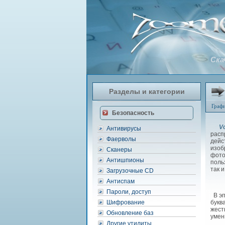
Ска
Разделы и категории
Граф
Безопасность
Vo
Антивирусы
расп
Фаерволы
дейс
изоб
Сканеры
фото
Антишпионы
поль
так 
Загрузочные CD
Антиспам
Пароли, доступ
В эп
Шифрование
букв
жест
Обновление баз
умен
Другие утилиты