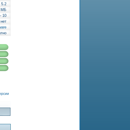
5.2
1 МБ
— 10
 нет
ware
атно
версии