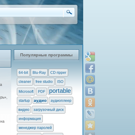
Популярные программы
64-bit
Blu-Ray
CD ripper
cleaner
free studio
ISO
ра
portable
Microsoft
PDF
рь»,
аудио
startup
аудиоплеер
видео
загрузочный диск
информация
 на
менеджер паролей