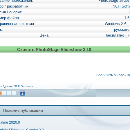
вание приложения:
PhotoStage Slide
ор / разработчик:
NCH Soft
сия / сборка:
мер файла:
1.
рационная система:
Windows XP 
к:
русского
Цена:
бесплатно ( F
Скачать PhotoStage Slideshow 3.10
Сообщить о новой 
лайд шоу
NCH Software
Похожие публикации
alme 2020.0