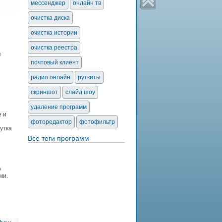
мессенджер
онлайн тв
очистка диска
очистка истории
очистка реестра
з
почтовый клиент
радио онлайн
руткиты
скриншот
слайд шоу
удаление программ
е и
фоторедактор
фотофильтр
утка
Все теги программ
о
ми.