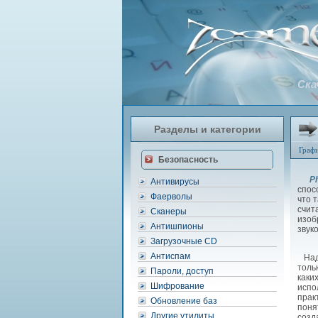
Ска
Разделы и категории
Граф
Безопасность
P
Антивирусы
спос
Фаерволы
что 
счит
Сканеры
изоб
Антишпионы
звук
Загрузочные CD
Антиспам
Надо
толь
Пароли, доступ
каки
Шифрование
испо
прак
Обновление баз
поня
Другие утилиты
соз