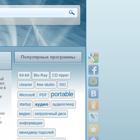
Популярные программы
64-bit
Blu-Ray
CD ripper
ый
ют,
cleaner
free studio
ISO
о в
portable
Microsoft
PDF
е
аудио
startup
аудиоплеер
тно
видео
загрузочный диск
з
о
информация
менеджер паролей