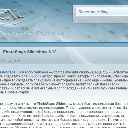
чать PhotoStage Slideshow 3.10
PhotoStage Slideshow 3.10
/
ика
Другое
hotoStage Slideshow Software
— программа для Windows, еще один бесплатн
об создавать
слайд шоу
быстро, просто, легко. Авторы приложения, утвержда
так просто создавать слайд шоу из фотографий не было еще никогда. Буквальн
анные секунды, пользователь сможет создать великолепный показ своих
ражений с красивым музыкальным сопровождением или записать собственны
овые комментарии.
 сразу отметить, что PhotoStage Slideshow может быть использован беспла
ко для некоммерческого использования. То есть, данное средство отлично, бе
х–либо ограничений, подойдет для персонального применения, для домашнег
льзования. Хотя интерфейс программы не имеет поддержки русского языка,
тически любой пользователь сможет быстро освоить управление. Интуитивно
тно расположенные элементы управления, позволят сразу же приступить к
данию
слайд-шоу
. Как фотографии, так и музыка, которую пользователь решит