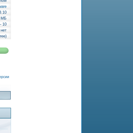
show
ware
3.10
5 МБ
— 10
 нет
ree)
версии