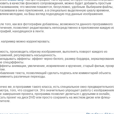
новить в качестве фонового сопровождения, можно будет добавить простым
таскиванием, что многим покажется, безусловно, удобным. Выбираем файлы,
таскиваем в окно приложения, а в специально выделенную шкалу времени,
вляем мелодию, на Ваш взгляд подходящую под данные изображения.
е того, как все фотографии добавлены, возможности данного программного
печения, позволяют редактировать непосредственно в приложении каждую и
графий, находящихся в ленте.
 например можно корректировать:
кость, производить обрезку изображения, выполнять поворот каждого из
ражений, регулировать насыщенность.
кладывать эффекты: эффект черно-белого, размер бордюра, зеркалировани
ие спецэффекты.
фекты анимации, увеличение, искривление и кручение, старый фильм, прокр
гие.
бавление текста, позволяющий сделать подпись или комментарий объекта.
именить различные переходы.
чно же, в программе такого класса, есть специальное окно предварительног
мотра, того, что создается. Это значительно упрощает работу с изображения
е завершения проекта, программа позволит делиться с друзьями в онлайн,
сать проект на диск DVD или просто сохранить на жестком диске или флеш-
пителе.