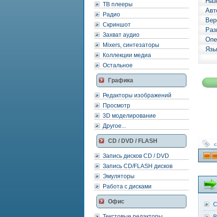
Наз
ТВ плееры
Авт
Радио
Вер
Скриншот
Раз
Захват аудио
Опе
Mixers, синтезаторы
Язы
Коллекции медиа
Остальное
Графика
Редакторы изображений
Просмотр
3D моделирование
Другое...
CD / DVD / FLASH
с
Запись дисков CD / DVD
Запись CD/FLASH дисков
Эмуляторы
Работа с дисками
Офис
C
Текстовые редакторы