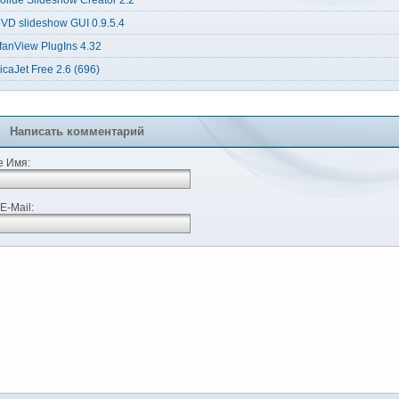
olide Slideshow Creator 2.2
VD slideshow GUI 0.9.5.4
rfanView PlugIns 4.32
icaJet Free 2.6 (696)
Написать комментарий
 Имя:
E-Mail: