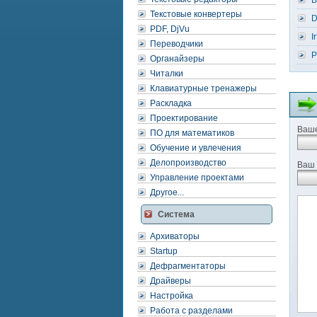
B
Текстовые конвертеры
D
PDF, DjVu
I
Переводчики
P
Органайзеры
Читалки
Клавиатурные тренажеры
Раскладка
Проектирование
Ваше
ПО для математиков
Обучение и увлечения
Делопроизводство
Ваш 
Управление проектами
Другое...
Система
Архиваторы
Startup
Дефрагментаторы
Драйверы
Настройка
Работа с разделами