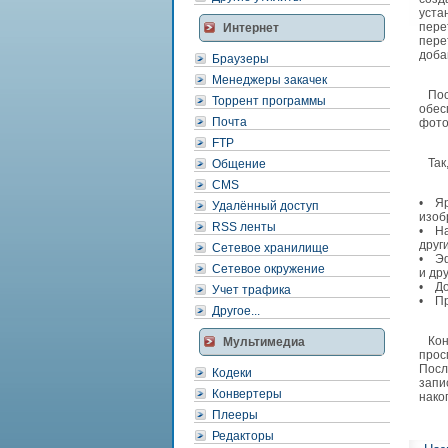
уста
пере
Интернет
пере
доба
Браузеры
Менеджеры закачек
Посл
Торрент программы
обес
Почта
фото
FTP
Так,
Общение
CMS
• Яр
Удалённый доступ
изоб
RSS ленты
• На
друг
Сетевое хранилище
• Эф
Сетевое окружение
и дру
• До
Учет трафика
• Пр
Другое...
Коне
Мультимедиа
прос
Посл
Кодеки
запи
Конвертеры
нако
Плееры
Редакторы