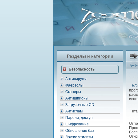
Ска
Разделы и категории
Граф
Безопасность
Антивирусы
Фаерволы
IrF
прог
Сканеры
расш
Антишпионы
испо
Загрузочные CD
Антиспам
Ir
Пароли, доступ
Отпр
Шифрование
Прос
Обновление баз
Восп
Откр
Другие утилиты