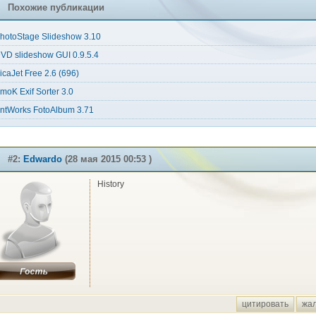
Похожие публикации
hotoStage Slideshow 3.10
VD slideshow GUI 0.9.5.4
icaJet Free 2.6 (696)
moK Exif Sorter 3.0
ntWorks FotoAlbum 3.71
#2:
Edwardo
(28 мая 2015 00:53 )
History
цитировать
жа