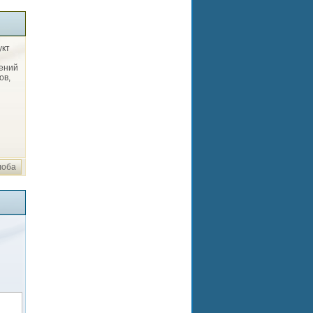
укт
рений
ов,
лоба