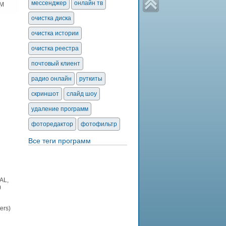
мессенджер
онлайн тв
OM
очистка диска
очистка истории
очистка реестра
почтовый клиент
радио онлайн
руткиты
скриншот
слайд шоу
удаление программ
фоторедактор
фотофильтр
Все теги программ
AL,
)
ers)