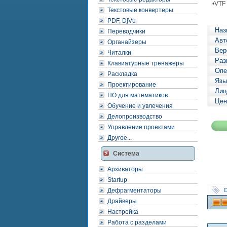
•VTF 
Текстовые конвертеры
PDF, DjVu
Наз
Переводчики
Авт
Органайзеры
Вер
Читалки
Раз
Клавиатурные тренажеры
Опе
Раскладка
Язы
Проектирование
Лиц
ПО для математиков
Цен
Обучение и увлечения
Делопроизводство
Управление проектами
Другое...
Система
Архиваторы
Startup
Дефрагментаторы
D
Драйверы
Настройка
Работа с разделами