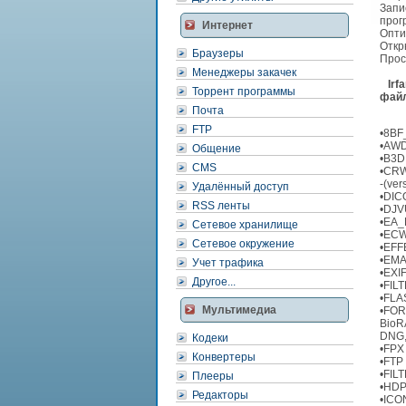
Запи
прог
Интернет
Опти
Откр
Браузеры
Прос
Менеджеры закачек
Irfa
Торрент программы
фай
Почта
FTP
•8BF_
•AWD 
Общение
•B3D 
CMS
•CRW 
-(ver
Удалённый доступ
•DICO
RSS ленты
•DJVU
•EA_F
Сетевое хранилище
•ECW
Сетевое окружение
•EFFE
•EMAI
Учет трафика
•EXIF
Другое...
•FILT
•FLAS
Мультимедиа
•FORM
BioR
DNG,
Кодеки
•FPX 
Конвертеры
•FTP 
•FILT
Плееры
•HDP 
Редакторы
•ICON