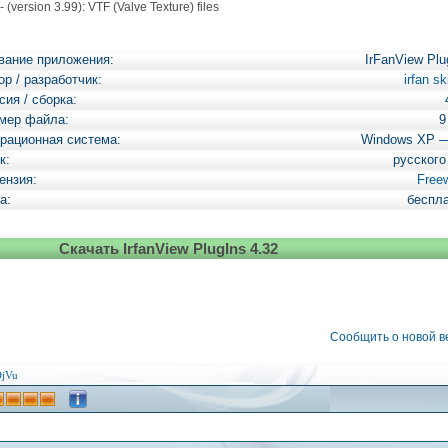
- (version 3.99): VTF (Valve Texture) files
вание приложения:
IrFanView Plu
ор / разработчик:
irfan sk
сия / сборка:
мер файла:
9
рационная система:
Windows XP 
к:
русского
ензия:
Free
а:
беспл
Скачать IrfanView PlugIns 4.32
Сообщить о новой 
jVu