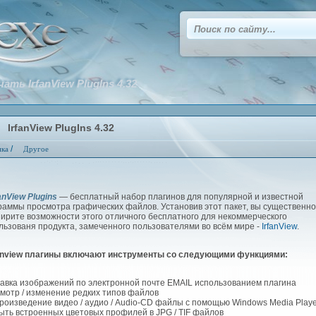
чать IrfanView PlugIns 4.32
IrfanView PlugIns 4.32
/
ика
Другое
anView Plugins
— бесплатный набор плагинов для популярной и известной
раммы просмотра графических файлов. Установив этот пакет, вы существенно
ирите возможности этого отличного бесплатного для некоммерческого
льзованя продукта, замеченного пользователями во всём мире -
IrfanView
.
fanview плагины включают инструменты со следующими функциями:
авка изображений по электронной почте EMAIL использованием плагина
мотр / изменение редких типов файлов
роизведение видео / аудио / Audio-CD файлы с помощью Windows Media Playe
ыть встроенных цветовых профилей в JPG / TIF файлов