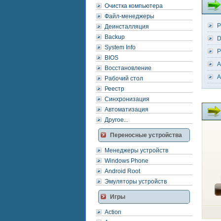
Очистка компьютера
Файл-менеджеры
P
Деинсталляция
Backup
D
System Info
P
BIOS
A
Восстановление
A
Рабочий стол
Реестр
Синхронизация
Автоматизация
Другое...
Переносные устройства
Менеджеры устройств
Windows Phone
Android Root
Эмуляторы устройств
Игры
Action