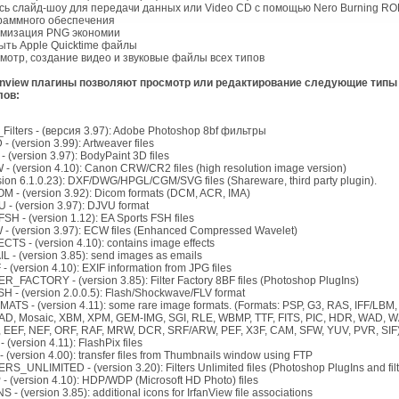
сь слайд-шоу для передачи данных или Video CD с помощью Nero Burning R
раммного обеспечения
мизация PNG экономии
ыть Apple Quicktime файлы
мотр, создание видео и звуковые файлы всех типов
nview плагины позволяют просмотр или редактирование следующие типы
лов:
Filters - (версия 3.97): Adobe Photoshop 8bf фильтры
- (version 3.99): Artweaver files
- (version 3.97): BodyPaint 3D files
- (version 4.10): Canon CRW/CR2 files (high resolution image version)
sion 6.1.0.23): DXF/DWG/HPGL/CGM/SVG files (Shareware, third party plugin).
M - (version 3.92): Dicom formats (DCM, ACR, IMA)
 - (version 3.97): DJVU format
SH - (version 1.12): EA Sports FSH files
 - (version 3.97): ECW files (Enhanced Compressed Wavelet)
CTS - (version 4.10): contains image effects
L - (version 3.85): send images as emails
 - (version 4.10): EXIF information from JPG files
ER_FACTORY - (version 3.85): Filter Factory 8BF files (Photoshop PlugIns)
H - (version 2.0.0.5): Flash/Shockwave/FLV format
ATS - (version 4.11): some rare image formats. (Formats: PSP, G3, RAS, IFF/LBM,
AD, Mosaic, XBM, XPM, GEM-IMG, SGI, RLE, WBMP, TTF, FITS, PIC, HDR, WAD, W
 EEF, NEF, ORF, RAF, MRW, DCR, SRF/ARW, PEF, X3F, CAM, SFW, YUV, PVR, SIF
- (version 4.11): FlashPix files
- (version 4.00): transfer files from Thumbnails window using FTP
ERS_UNLIMITED - (version 3.20): Filters Unlimited files (Photoshop PlugIns and filt
- (version 4.10): HDP/WDP (Microsoft HD Photo) files
S - (version 3.85): additional icons for IrfanView file associations