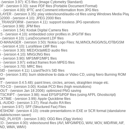
- (version 3.97): ICS files (Image Cytometry Standard)
F - (version 0.33): save PDF files (Portable Document Format)
 - (version 4.00): IPTC and Comment information from JPG files
LAYER - (version 3.35): play video/sound/audio-cd files using Windows Media Pla
2000 - (version 4.10): JPEG 2000 files
_TRANSFORM - (version 4.11): support lossless JPG operations
- (version 3.98): JPM files
- (version 1.54): Kodak Digital Camera files
 - (version 4.10): embedded color profiles in JPG/TIF files
- (version 4.10): LuraDocument LDF files
O-MANAGER - (version 3.50): Nokia Logo Files: NLM/NOL/NGG/NSL/OTB/GSM
- (version 4.10): LuraWave LWF files
- (version 3.30): MED/OctaMED audio files
- (version 4.10): MNG/JNG files
- (version 3.90): MP3/MP2/MP1 files
- (version 3.97): extract frames from MPEG files
- (version 3.70): MRC files
ID - (version 4.11): LizardTech's SID files
 - (version 3.85): burn slideshow to data or Video CD, using Nero Burning ROM
are
T - (version 0.4.5.48): paint lines, circles, arrows, straighten image etc.
O-CD - (version 3.00): Kodak PCD files (high resolutions)
OUT - (version Jan 18 2006): optimized PNG saving
SCRIPT - (version 3.98): read EPS/PS/PDF files (using AFPL Ghostscript)
KTIME - (version 3.99): Apple Quicktime files
-AUDIO - (version 3.37): Real-Audio RA files
- (version 3.97): SFF (Structured Fax) Files
ESHOW - (version 4.10): create presentations in EXE or SCR format (standalone
table/screen saver)
ND_PLAYER - (version 3.80): OGG files (Ogg Vorbis)
O - (version 4.00): video/sound files (AVI, MPG/MPEG, WAV, MOV, MID/RMI, AIF,
ND, WMA, WMV)