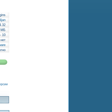
gins
iljan
4.32
 МБ
— 10
 нет
ware
атно
версии