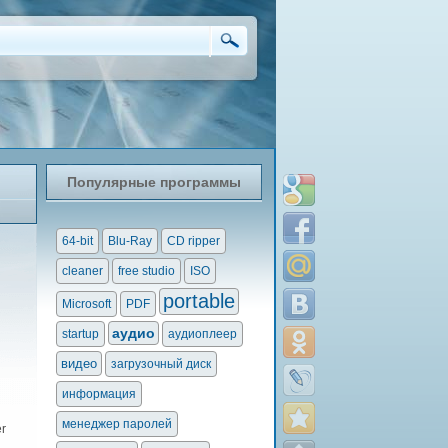
Популярные программы
64-bit
Blu-Ray
CD ripper
cleaner
free studio
ISO
portable
Microsoft
PDF
аудио
startup
аудиоплеер
видео
загрузочный диск
информация
менеджер паролей
r