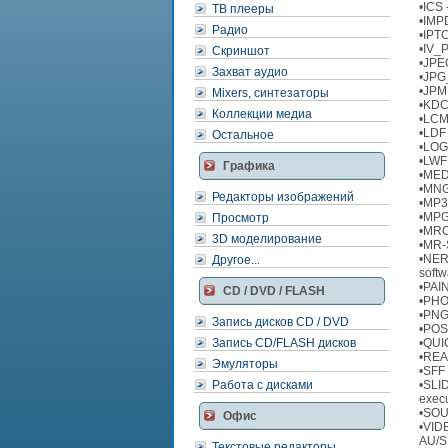
•ICS 
ТВ плееры
•IMPD
Радио
•IPTC
•IV_P
Скриншот
•JPEG
Захват аудио
•JPG
•JPM 
Mixers, синтезаторы
•KDC 
Коллекции медиа
•LCMS
•LDF 
Остальное
•LOG
•LWF 
Графика
•MED 
•MNG 
Редакторы изображений
•MP3 
•MPG 
Просмотр
•MRC 
3D моделирование
•MR-S
•NERO
Другое...
softw
•PAIN
CD / DVD / FLASH
•PHOT
•PNG
Запись дисков CD / DVD
•POST
Запись CD/FLASH дисков
•QUIC
•REAL
Эмуляторы
•SFF 
Работа с дисками
•SLID
execu
•SOU
Офис
•VIDE
AU/S
Текстовые редакторы