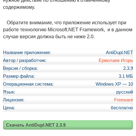
нужное действие по отношению к отмеченному
содержимому.
Обратите внимание, что приложение использует при
работе технологию Microsoft.NET Framework, и в данном
случае версия должна быть не ниже 2.0.
Название приложения:
AntiDupl.NET
Автор / разработчик:
Ермолаев Игорь
Версия / сборка:
2.3.9
Размер файла:
3.1 МБ
Операционная система:
Windows XP — 10
Язык:
русский
Лицензия:
Freeware
Цена:
бесплатно
Скачать AntiDupl.NET 2.3.9