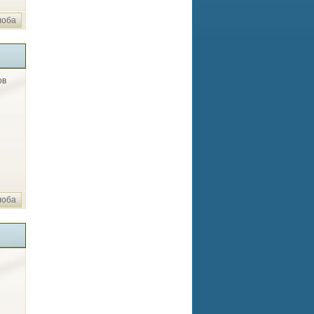
лоба
ов
лоба