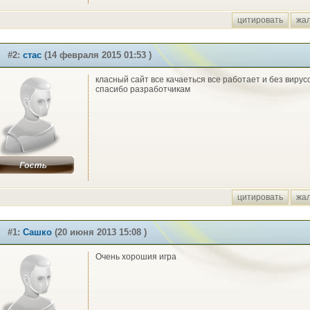
цитировать
жа
#2:
стас
(14 февраля 2015 01:53 )
класный сайт все качаеться все работает и без вирус
спасибо разработчикам
цитировать
жа
#1:
Сашко
(20 июня 2013 15:08 )
Очень хорошия игра