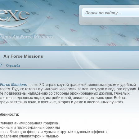
чать Air Force Missions
Air Force Missions
/
Стрельба
 Force Missions
— это 3D-игра с крутой графикой, мощным звуком и удобный
плеем. Будьте готовы к уничтожению армии земли, воздуха и водного оружия.
те подвержены нападению со стороны бронированных джипов, тяжелых
олетов, подводных лодок, истребителей, авианосцев, линкоров. Война
орачивается на воде, в пустыне, в горах и даже в населенных пунктах.
обенности:
личная анимированная графика
онный и полноэкранный режимы
сслабляющая фоновая музыка и крутые звуковые эффекты
равление клавиатурой и мышью