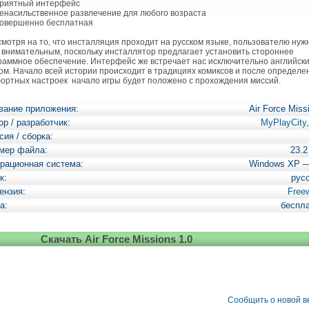
иятный интерфейс
насильственное развлечение для любого возраста
вершенно бесплатная
отря на то, что инсталляция проходит на русском языке, пользователю нуж
 внимательным, поскольку инсталлятор предлагает установить стороннее
раммное обеспечение. Интерфейс же встречает нас исключительно английск
ом. Начало всей истории происходит в традициях комиксов и после определе
ортных настроек начало игры будет положено с прохождения миссий.
вание приложения:
Air Force Miss
ор / разработчик:
MyPlayCity,
сия / сборка:
мер файла:
23.
рационная система:
Windows XP 
к:
рус
ензия:
Free
а:
беспл
Скачать Air Force Missions 1.0
Сообщить о новой 