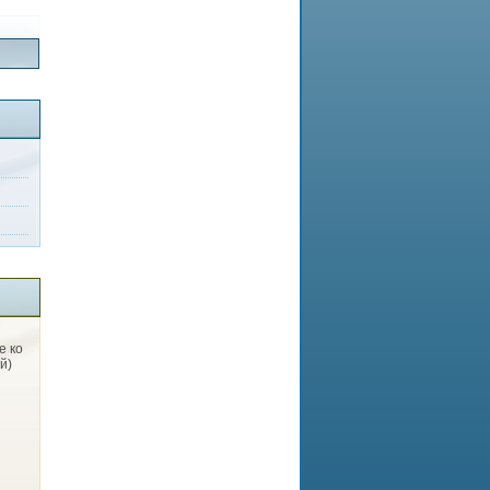
е ко
й)