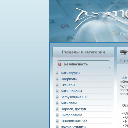
Ска
Разделы и категории
Игры
Безопасность
Антивирусы
Air
Фаерволы
гейм
Сканеры
буде
верт
Антишпионы
разв
Загрузочные CD
Антиспам
Ос
Пароли, доступ
• От
Шифрование
• Ок
Обновление баз
• Ра
• Уп
Другие утилиты