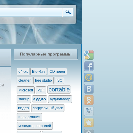
Популярные программы
64-bit
Blu-Ray
CD ripper
cleaner
free studio
ISO
 Вы
portable
Microsoft
PDF
аудио
startup
аудиоплеер
видео
загрузочный диск
информация
менеджер паролей