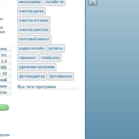
мессенджер
онлайн тв
очистка диска
но
очистка истории
им
очистка реестра
ния
почтовый клиент
радио онлайн
руткиты
ions
 Inc
скриншот
слайд шоу
1.0
удаление программ
2 МБ
— 10
фоторедактор
фотофильтр
ский
ware
Все теги программ
атно
версии