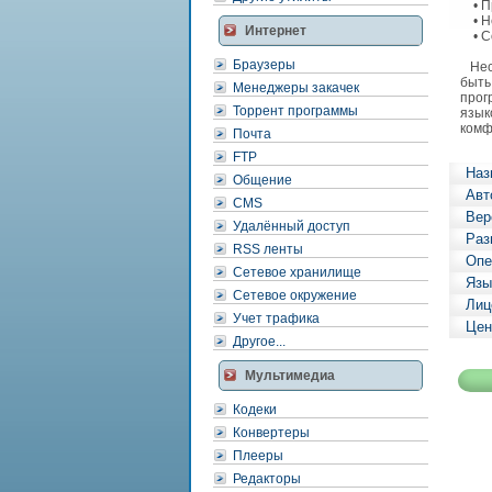
• Пр
• Не
Интернет
• Со
Браузеры
Несм
быть
Менеджеры закачек
прог
Торрент программы
язык
комф
Почта
FTP
Наз
Общение
Авт
CMS
Вер
Удалённый доступ
Раз
RSS ленты
Опе
Сетевое хранилище
Язы
Сетевое окружение
Лиц
Учет трафика
Цен
Другое...
Мультимедиа
Кодеки
Конвертеры
Плееры
Редакторы