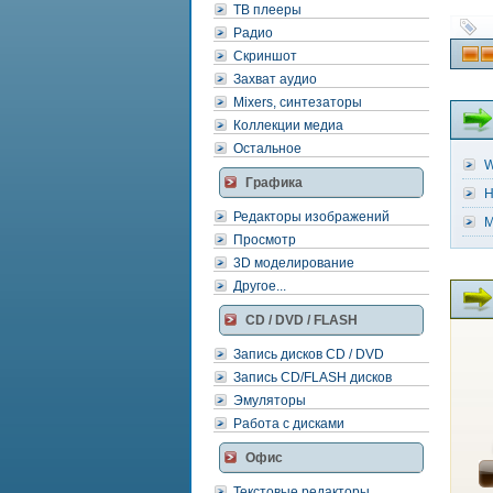
ТВ плееры
Радио
Скриншот
Захват аудио
Mixers, синтезаторы
Коллекции медиа
Остальное
W
Графика
H
Редакторы изображений
M
Просмотр
3D моделирование
Другое...
CD / DVD / FLASH
Запись дисков CD / DVD
Запись CD/FLASH дисков
Эмуляторы
Работа с дисками
Офис
Текстовые редакторы