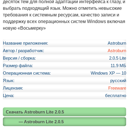
десяток тем для полной адаптации интерфейса к глазу, и
выбрать подходящий язык. Можно отметить невысокие
требования к системным ресурсам, качество записи и
поддержку всех операционных систем Windows включая
новую «Восьмерку»
Название приложения:
Astroburn
Автор / разработчик:
Astroburn
Версия / сборка:
2.0.5 Lite
Размер файла:
11.9 МБ
Операционная система:
Windows XP — 10
Язык:
русский
Лицензия:
Freeware
Цена:
бесплатно
Скачать Astroburn Lite 2.0.5
— Astroburn Lite 2.0.5