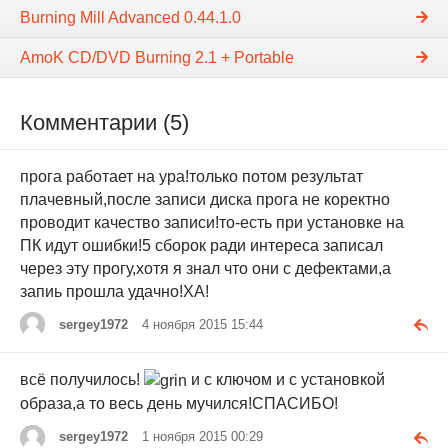
Burning Mill Advanced 0.44.1.0
AmoK CD/DVD Burning 2.1 + Portable
Комментарии (5)
прога работает на ура!только потом результат
плачевный,после записи диска прога не коректно
проводит качество записи!то-есть при установке на
ПК идут ошибки!5 сборок ради интереса записал
через эту прогу,хотя я знал что они с дефектами,а
запиь прошла удачно!ХА!
sergey1972
4 ноября 2015 15:44
всё получилось!
и с ключом и с установкой
образа,а то весь день мучился!СПАСИБО!
sergey1972
1 ноября 2015 00:29