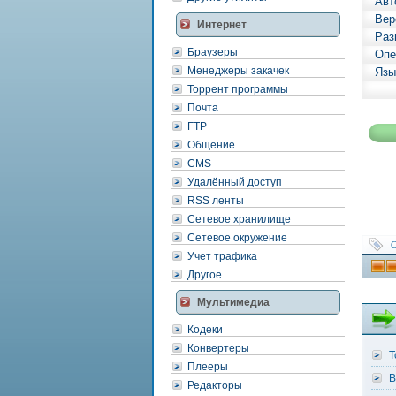
Авт
Вер
Интернет
Раз
Браузеры
Опе
Менеджеры закачек
Язы
Торрент программы
Почта
FTP
Общение
CMS
Удалённый доступ
RSS ленты
Сетевое хранилище
Сетевое окружение
C
Учет трафика
Другое...
Мультимедиа
Кодеки
Конвертеры
T
Плееры
B
Редакторы