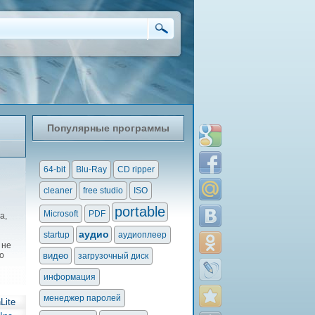
Популярные программы
64-bit
Blu-Ray
CD ripper
cleaner
free studio
ISO
portable
Microsoft
PDF
а,
аудио
startup
аудиоплеер
 не
о
видео
загрузочный диск
информация
менеджер паролей
Lite