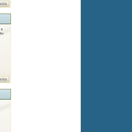
лоба
 в
мы
лоба