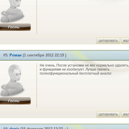
цитировать
жа
#5:
Роман
(1 сентября 2012 22:19 )
Не очень..После установки не мог нормально удалить,
и функциями не изобилует. Лучше скачать
полнофункциональный бесплатный аналог.
цитировать
жа
#4:
denis
(16 февраля 2012 12:22
)