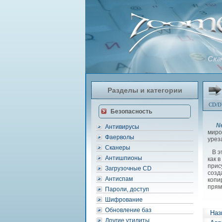
Ска
Разделы и категории
CD/D
Безопасность
N
Антивирусы
миро
Фаерволы
урез
Сканеры
В эт
Антишпионы
как 
прис
Загрузочные CD
созд
Антиспам
копи
прям
Пароли, доступ
Шифрование
Обновление баз
Наз
Другие утилиты