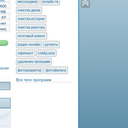
Inc.
мессенджер
онлайн тв
0600
очистка диска
3 МБ
| XP
очистка истории
 нет
очистка реестра
ree)
почтовый клиент
радио онлайн
руткиты
скриншот
слайд шоу
удаление программ
версии
фоторедактор
фотофильтр
Все теги программ