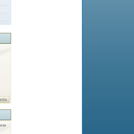
лоба
дачи