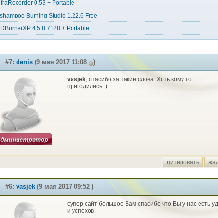
nfraRecorder 0.53 + Portable
shampoo Burning Studio 1.22.6 Free
DBurnerXP 4.5.8.7128 + Portable
#7:
denis
(9 мая 2017 11:08
)
vasjek
, спасибо за такие слова. Хоть кому то
пригодились..)
цитировать
жа
#6:
vasjek
(9 мая 2017 09:52 )
супер сайт большое Вам спасибо что Вы у нас есть у
и успехов