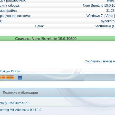
ор / разработчик:
Nero 
сия / сборка:
Nero BurnLite 10.0.1
мер файла:
31.2
рационная система:
Windows 7 | Vista 
к:
русского
Цена:
бесплатно (F
Скачать Nero BurnLite 10.0.10600
Сообщить о новой 
D ripper
ISO
Nero
Похожие публикации
otally Free Burner 7.5
urning Mill Advanced 0.44.1.0