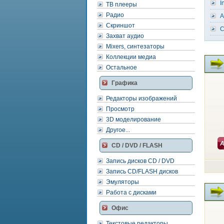
I
ТВ плееры
Радио
A
Скриншот
C
Захват аудио
Mixers, синтезаторы
Коллекции медиа
Остальное
Графика
Редакторы изображений
Просмотр
3D моделирование
Другое...
CD / DVD / FLASH
Запись дисков CD / DVD
Запись CD/FLASH дисков
Эмуляторы
Работа с дисками
Офис
Текстовые редакторы