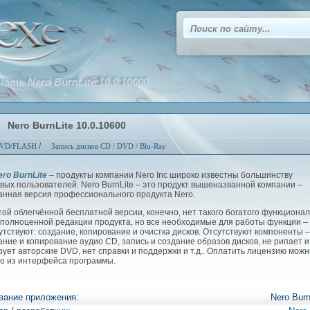
чать Nero BurnLite 10.0.10600
Nero BurnLite 10.0.10600
/
VD/FLASH
Запись дисков CD / DVD / Blu-Ray
ero BurnLite
– продукты компании Nero Inc широко известны большинству
вых пользователей. Nero BurnLite – это продукт вышеназванной компании –
анная версия профессионального продукта Nero.
ой облегчённой бесплатной версии, конечно, нет такого богатого функционал
в полноценной редакции продукта, но все необходимые для работы функции –
утствуют: создание, копирование и очистка дисков. Отсутствуют компоненты –
ание и копирование аудио CD, запись и создание образов дисков, не рипает и
рует авторские DVD, нет справки и поддержки и т.д.. Оплатить лицензию можн
о из интерфейса программы.
вание приложения:
Nero Burn