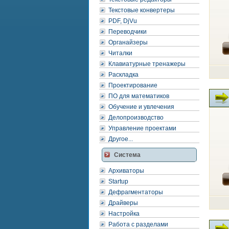
Текстовые конвертеры
PDF, DjVu
Переводчики
Органайзеры
Читалки
Клавиатурные тренажеры
Раскладка
Проектирование
ПО для математиков
Обучение и увлечения
Делопроизводство
Управление проектами
Другое...
Система
Архиваторы
Startup
Дефрагментаторы
Драйверы
Настройка
Работа с разделами