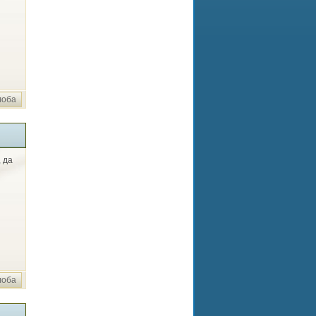
лоба
 да
лоба