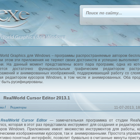
lWorld Graphics для Windows
World Graphics для Windows – программы распространяемые автором беспл
ри этом эти приложения не теряют своих достоинств и успешно выполняют
чи. На данный момент представлены всего пара программ, одна из кот
яется достаточно функциональным графическим редактором растр
ражений и анимированных изображений, поддерживающий работу со слоя
ая редактором курсоров Windows, в том числе и анимированных. Оба про
т быть русифицированы.
RealWorld Cursor Editor 2013.1
/
ика
Редакторы
11-07-2013, 18
RealWorld Cursor Editor
— замечательная программка от студии RealW
hics, которая в этот раз представила инструмент для создания и редактиро
оров Windows. Приложение имеет множество инструментов для работы, к
ическими изображениями курсоров, так и анимированными. Простота управл
итивно понятный интерфейс, позволит буквально в считанные минуты прист