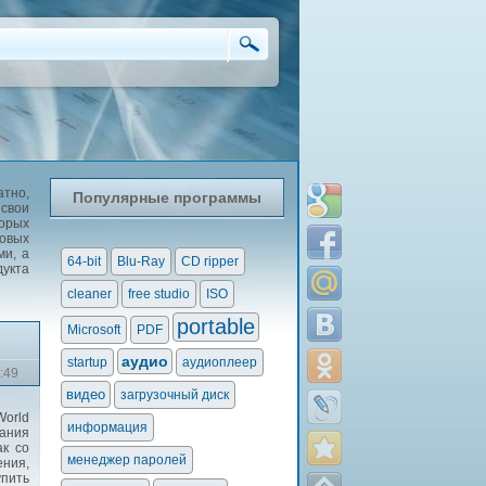
атно,
Популярные программы
 свои
орых
овых
ми, а
64-bit
Blu-Ray
CD ripper
дукта
cleaner
free studio
ISO
portable
Microsoft
PDF
аудио
startup
аудиоплеер
:49
видео
загрузочный диск
orld
информация
вания
ак со
менеджер паролей
ения,
упить