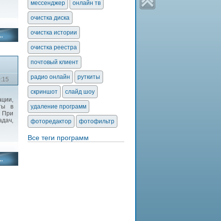
мессенджер
онлайн тв
очистка диска
очистка истории
очистка реестра
почтовый клиент
радио онлайн
руткиты
0:15
скриншот
слайд шоу
ции,
ты в
удаление программ
. При
адач,
фоторедактор
фотофильтр
Все теги программ