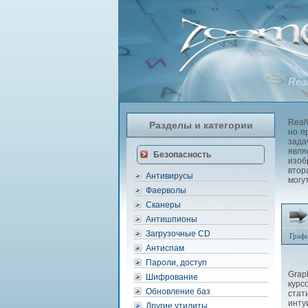
Rea
Real
Разделы и категории
но п
зада
явл
Безопасность
изоб
втор
Антивирусы
могу
Фаерволы
Сканеры
Антишпионы
Загрузочные CD
Граф
Антиспам
Пароли, доступ
Grap
Шифрование
курс
Обновление баз
стат
инту
Другие утилиты