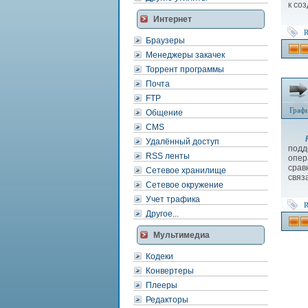
к со
Интернет
R
Браузеры
Менеджеры закачек
Торрент программы
Почта
FTP
Граф
Общение
CMS
R
Удалённый доступ
под
RSS ленты
опер
срав
Сетевое хранилище
связ
Сетевое окружение
Учет трафика
R
Другое...
Мультимедиа
Кодеки
Конвертеры
Плееры
Редакторы