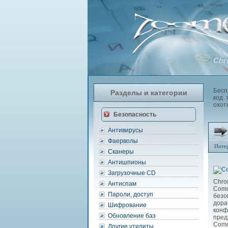
Chr
Бесп
Разделы и категории
код 
охот
Безопасность
Антивирусы
Фаерволы
Инте
Сканеры
Антишпионы
Загрузочные CD
Chro
Антиспам
Como
Пароли, доступ
без
дор
Шифрование
конф
Обновление баз
пред
Como
Другие утилиты