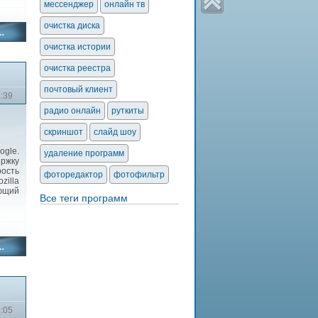
мессенджер
онлайн тв
очистка диска
очистка истории
очистка реестра
почтовый клиент
2:39
радио онлайн
руткиты
скриншот
слайд шоу
gle.
удаление программ
ржку
рость
фоторедактор
фотофильтр
zilla
яющий
Все теги программ
3:05