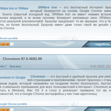
SRWare Iron
— это бесплатный Интернет брау
который базируется на основе Google Chrome име
 Source (окрытый исходный код. SRWare Iron не имеет никаких встрое
нских модулей, и ко всему прочему, блокирует рекламные окна. SRWare
ется реальной альтернативой. Браузер предлагает те же функции, что и G
me, но более безопасный. Браузер имеет даже точно такой же дизайн 
le Chrome.
Chrome
portable
Chromium 97.0.4692.99
/
рнет
Браузеры
6-01-2022, 22:
Chromium
— это быстрый и удобный браузер для раб
веб-страницами и приложениями, проект браузера с отк
дным кодом, который направлен на создание более безопасного, быстр
е стабильного пребывания для всех пользователей в Интернет. Chromium 
тать в Windows, Mac OS X и Linux и реализует примерно тот же н
ожностей, что и Google Chrome (интерфейсы у них тоже идентичны).
oogle
Chrome
portable