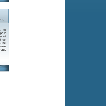
:35
р от
роко
одный
лер,
ании,
имеет
ногие