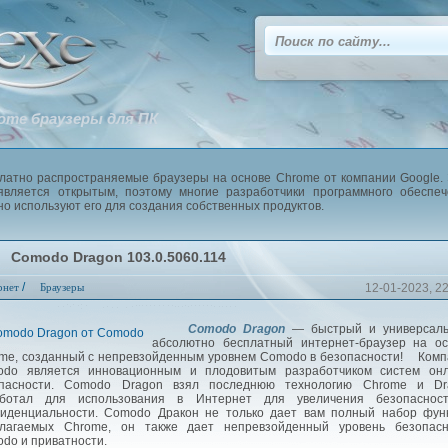
ome браузеры для ПК
латно распространяемые браузеры на основе Chrome от компании Google.
является открытым, поэтому многие разработчики программного обеспе
но используют его для создания собственных продуктов.
Comodo Dragon 103.0.5060.114
/
рнет
Браузеры
12-01-2023, 2
Comodo Dragon
— быстрый и универсаль
абсолютно бесплатный интернет-браузер на ос
me, созданный с непревзойденным уровнем Comodo в безопасности! Ком
do является инновационным и плодовитым разработчиком систем онл
опасности. Comodo Dragon взял последнюю технологию Chrome и Dr
аботал для использования в Интернет для увеличения безопаснос
иденциальности. Comodo Дракон не только дает вам полный набор функ
лагаемых Chrome, он также дает непревзойденный уровень безопасн
do и приватности.