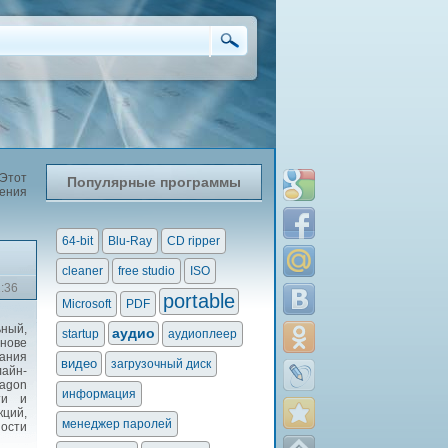
 Этот
Популярные программы
чения
64-bit
Blu-Ray
CD ripper
cleaner
free studio
ISO
2:36
portable
Microsoft
PDF
ный,
аудио
startup
аудиоплеер
нове
пания
видео
загрузочный диск
айн-
agon
информация
ти и
ций,
менеджер паролей
ости