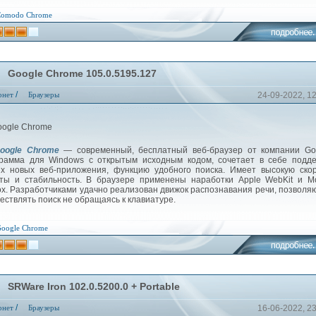
Comodo
Chrome
Google Chrome 105.0.5195.127
/
рнет
Браузеры
24-09-2022, 1
oogle Chrome
— современный, бесплатный веб-браузер от компании Goo
рамма для Windows с открытым исходным кодом, сочетает в себе подде
х новых веб-приложения, функцию удобного поиска. Имеет высокую ско
ты и стабильность. В браузере применены наработки Apple WebKit и Mo
fox. Разработчиками удачно реализован движок распознавания речи, позвол
ествлять поиск не обращаясь к клавиатуре.
oogle
Chrome
SRWare Iron 102.0.5200.0 + Portable
/
рнет
Браузеры
16-06-2022, 2