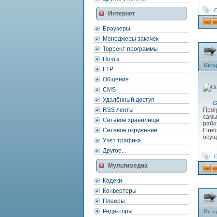
Интернет
Браузеры
Менеджеры закачек
Торрент программы
Почта
Инте
FTP
Общение
CMS
Удалённый доступ
G
RSS ленты
Прог
самы
Сетевое хранилище
рабо
Сетевое окружение
Fire
осущ
Учет трафика
Другое...
G
Мультимедиа
Кодеки
Конвертеры
Плееры
Редакторы
Инте