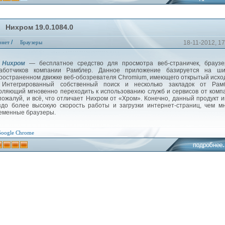
Нихром 19.0.1084.0
/
рнет
Браузеры
18-11-2012, 17
ихром
— бесплатное средство для просмотра веб-страничек, браузе
аботчиков компании Рамблер. Данное приложение базируется на ши
ространенном движке веб-обозревателя Chromium, имеющего открытый исх
 Интегрированный собственный поиск и несколько закладок от Рамб
оляющий мгновенно переходить к использованию служб и сервисов от комп
 пожалуй, и всё, что отличает Нихром от «Хром». Конечно, данный продукт 
здо более высокую скорость работы и загрузки интернет-страниц, чем м
еменные браузеры.
oogle
Chrome