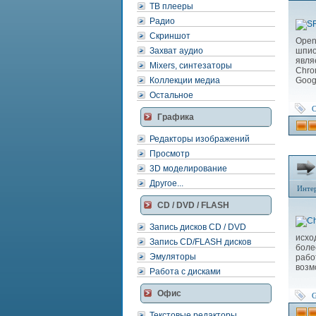
ТВ плееры
Радио
Скриншот
Open
Захват аудио
шпио
явля
Mixers, синтезаторы
Chro
Коллекции медиа
Goog
Остальное
Графика
Редакторы изображений
Просмотр
3D моделирование
Другое...
Инте
CD / DVD / FLASH
Запись дисков CD / DVD
исхо
Запись CD/FLASH дисков
боле
Эмуляторы
рабо
возм
Работа с дисками
Офис
G
Текстовые редакторы