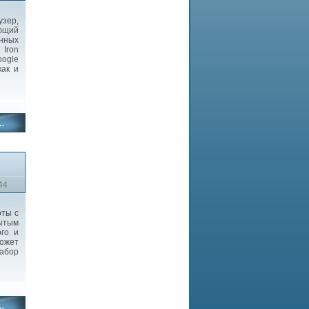
зер,
ющий
нных
 Iron
oogle
как и
44
оты с
рытым
ого и
может
абор