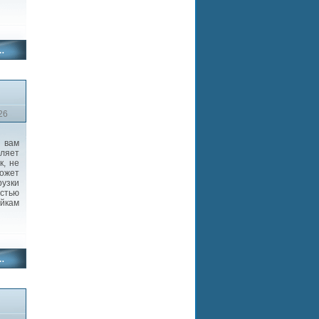
26
 вам
оляет
к, не
ожет
рузки
стью
йкам