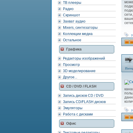
може
ТВ плееры
подк
Радио
подк
сети
Скриншот
ваше
Захват аудио
сете
Mixers, синтезаторы
Коллекции медиа
у
Остальное
Графика
Редакторы изображений
Просмотр
Инте
3D моделирование
Другое...
CD / DVD / FLASH
кана
поль
Запись дисков CD / DVD
данн
коли
Запись CD/FLASH дисков
Эмуляторы
у
Работа с дисками
Офис
Текстовые редакторы