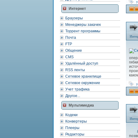
у
Интернет
Браузеры
Менеджеры закачек
Торрент программы
Инте
Почта
FTP
Общение
CMS
опер
гибк
Удалённый доступ
исто
RSS ленты
прои
како
Сетевое хранилище
Сетевое окружение
у
Учет трафика
Другое...
Мультимедиа
Кодеки
Инте
Конвертеры
Плееры
Ne
Редакторы
позв