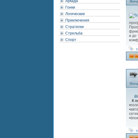
Аркада
Инте
Гонки
Логические
Приключения
прог
Стратегии
Про
функ
Стрельба
и до
Спорт
комф
у
Инте
Bit
К ос
•пол
•авт
сете
•бло
у