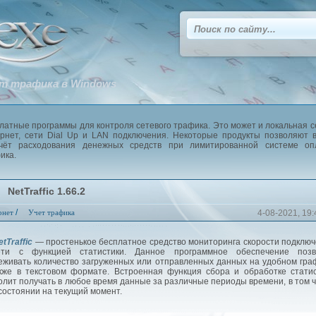
т трафика в Windows
латные программы для контроля сетевого трафика. Это может и локальная с
рнет, сети Dial Up и LAN подключения. Некоторые продукты позволяют 
чёт расходования денежных средств при лимитированной системе оп
ика.
NetTraffic 1.66.2
/
рнет
Учет трафика
4-08-2021, 19:
tTraffic
— простенькое бесплатное средство мониторинга скорости подклю
ети с функцией статистики. Данное программное обеспечение позв
еживать количество загруженных или отправленных данных на удобном гра
кже в текстовом формате. Встроенная функция сбора и обработке стати
олит получать в любое время данные за различные периоды времени, в том 
 состоянии на текущий момент.