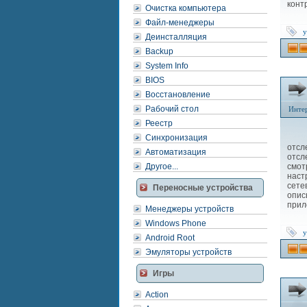
конт
Очистка компьютера
Файл-менеджеры
у
Деинсталляция
Backup
System Info
BIOS
Восстановление
Рабочий стол
Инте
Реестр
Синхронизация
Ne
отсл
Автоматизация
отсл
Другое...
смот
наст
сете
Переносные устройства
опис
прил
Менеджеры устройств
Windows Phone
у
Android Root
Эмуляторы устройств
Игры
Action