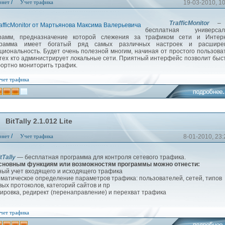
/
рнет
Учет трафика
19-03-2010, 1
TrafficMonitor
– 
бесплатная универсал
рамм, предназначение которой слежения за трафиком сети и Интерн
грамма имеет богатый ряд самых различных настроек и расшире
циональность. Будет очень полезной многим, начиная от простого пользова
 тех кто администрирует локальные сети. Приятный интерфейс позволит быс
ортно мониторить трафик.
чет трафика
BitTally 2.1.012 Lite
/
рнет
Учет трафика
8-01-2010, 23:
Tally
— бесплатная программа для контроля сетевого трафика.
новным функциям или возможностям программы можно отнести:
ный учет входящего и исходящего трафика
оматическое определение параметров трафика: пользователей, сетей, типов
вых протоколов, категорий сайтов и пр
кировка, редирект (перенаправление) и перехват трафика
чет трафика