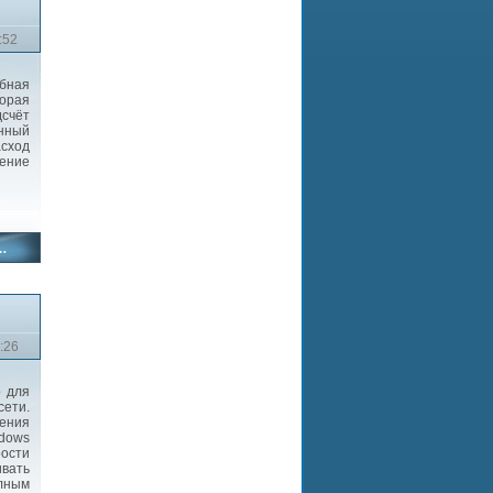
:52
бная
орая
дсчёт
енный
сход
ение
:26
 для
сети.
ления
dows
ости
ивать
олным