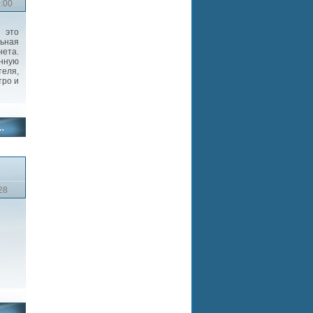
0:00
это
ьная
ета.
нную
теля,
тро и
28