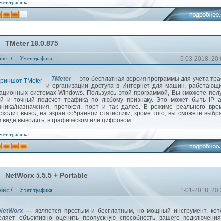
чет трафика
TMeter 18.0.875
/
рнет
Учет трафика
5-03-2018, 20:
TMeter
— это бесплатная версия программы для учета тр
и организации доступа в Интернет для машин, работающ
ационных системах Windows. Пользуясь этой программой, Вы сможете пол
ий и точный подсчет трафика по любому признаку. Это может быть IP 
чника/назначения, протокол, порт и так далее. В режиме реального вре
сходит вывод на экран собранной статистики, кроме того, вы сможете выбра
м виде выводить, в графическом или цифровом.
чет трафика
NetWorx 5.5.5 + Portable
/
рнет
Учет трафика
1-01-2018, 20:
tWorx —
является простым и бесплатным, но мощный инструмент, ко
оляет объективно оценить пропускную способность вашего подключения