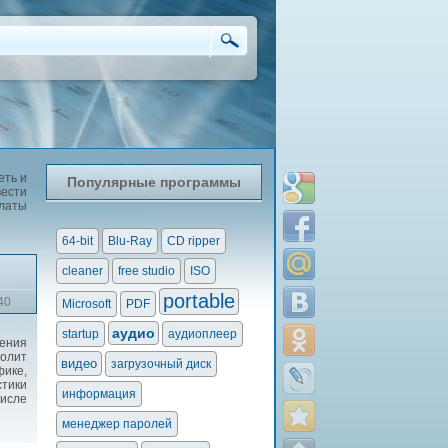
еть и
Популярные программы
вести
латы
64-bit
Blu-Ray
CD ripper
cleaner
free studio
ISO
portable
40
Microsoft
PDF
аудио
startup
аудиоплеер
чения
олит
видео
загрузочный диск
фике,
стики
информация
числе
менеджер паролей