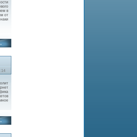
ости
евого
лем в
ым от
знаки
7:14
олит
ернет
фика
кетов
омное