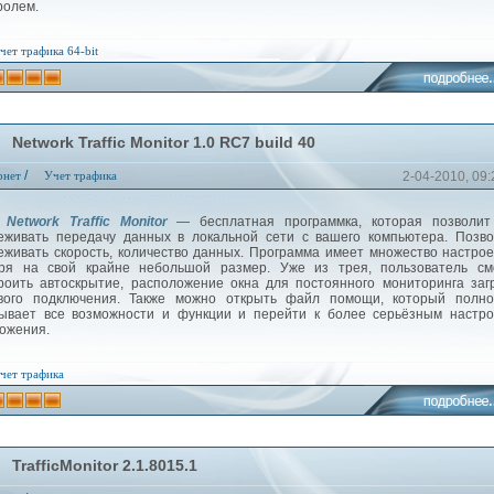
ролем.
чет трафика
64-bit
Network Traffic Monitor 1.0 RC7 build 40
/
рнет
Учет трафика
2-04-2010, 09:
twork Traffic Monitor
— бесплатная программка, которая позволит
еживать передачу данных в локальной сети с вашего компьютера. Позв
еживать скорость, количество данных. Программа имеет множество настрое
ря на свой крайне небольшой размер. Уже из трея, пользователь см
роить автоскрытие, расположение окна для постоянного мониторинга заг
вого подключения. Также можно открыть файл помощи, который полно
ывает все возможности и функции и перейти к более серьёзным настро
ожения.
чет трафика
TrafficMonitor 2.1.8015.1