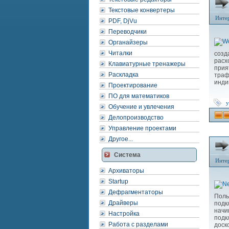
Текстовые конвертеры
Инте
PDF, DjVu
Переводчики
Органайзеры
Читалки
созд
расх
Клавиатурные тренажеры
прия
Раскладка
траф
инди
Проектирование
ПО для математиков
у
Обучение и увлечения
Делопроизводство
Управление проектами
Другое...
Система
Инте
Архиваторы
Startup
Дефрагментаторы
Поль
Драйверы
подк
начи
Настройка
подк
Работа с разделами
доск