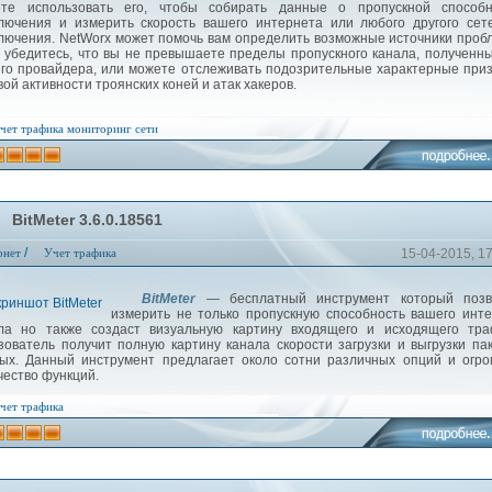
те использовать его, чтобы собирать данные о пропускной способн
лючения и измерить скорость вашего интернета или любого другого сет
лючения. NetWorx может помочь вам определить возможные источники проб
, убедитесь, что вы не превышаете пределы пропускного канала, полученн
го провайдера, или можете отслеживать подозрительные характерные при
вой активности троянских коней и атак хакеров.
чет трафика
мониторинг сети
BitMeter 3.6.0.18561
/
рнет
Учет трафика
15-04-2015, 1
BitMeter
— бесплатный инструмент который позв
измерить не только пропускную способность вашего инт
ла но также создаст визуальную картину входящего и исходящего тра
зователь получит полную картину канала скорости загрузки и выгрузки па
ых. Данный инструмент предлагает около сотни различных опций и огр
чество функций.
чет трафика