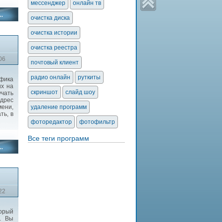
мессенджер
онлайн тв
очистка диска
очистка истории
очистка реестра
06
почтовый клиент
радио онлайн
руткиты
афика
их на
скриншот
слайд шоу
учать
адрес
мени,
удаление программ
ть, в
фоторедактор
фотофильтр
Все теги программ
22
торый
. Вы