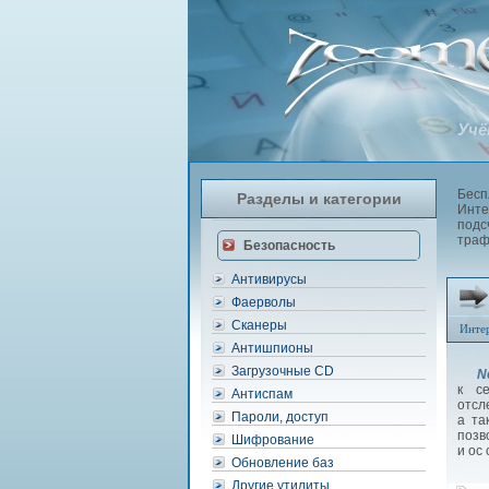
Учё
Бесп
Разделы и категории
Инте
подс
траф
Безопасность
Антивирусы
Фаерволы
Сканеры
Инте
Антишпионы
Загрузочные CD
Ne
к с
Антиспам
отсл
Пароли, доступ
а та
позв
Шифрование
и ос
Обновление баз
Другие утилиты