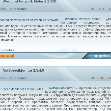
Woobind Network Meter 2.2.328
/
рнет
Учет трафика
15-11-2011, 15
Woobind Network Meter
— удо
бесплатная программа, кот
ана для ведения учета трафика сети Dial Up и LAN. К тому же может вести по
одования денежных единиц при по-мегабайтной оплате трафика. Дружеств
тный интерфейс позволит комфортно и эффективно контролировать ра
ика. Многочисленные настройки и опции позволят настроить прилож
видуально.
чет трафика
NetSpeedMonitor 2.5.4.0
/
рнет
Учет трафика
28-09-2011, 08
NetSpeedMonitor
— простейшее средство
постоянного отслеживания подключений к 
зователь получает легкую панель инструментов для мониторинга и управ
лючениями. Программа поддерживает все операционные системы Win
ная с версии XP. Программа позволит осуществлять контроль скор
лючения, количество передаваемых данных. Программа позволяет просматр
ональные отчеты, а отдельно взятый период. Ваш трафик теперь под п